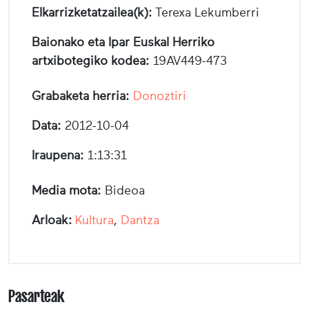
Elkarrizketatzailea(k):
Terexa Lekumberri
Baionako eta Ipar Euskal Herriko
artxibotegiko kodea:
19AV449­-473
Grabaketa herria:
Donoztiri
Data:
2012-10-04
Iraupena:
1:13:31
Media mota:
Bideoa
Arloak:
Kultura
,
Dantza
Pasarteak