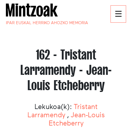
IPAR EUSKAL HERRIKO AHOZKO MEMORIA
162 - Tristant
Larramendy - Jean-
Louis Etcheberry
Lekukoa(k):
Tristant
Larramendy
,
Jean-Louis
Etcheberry