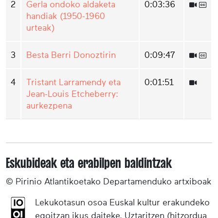
2
Gerla ondoko aldaketa
0:03:36
handiak (1950-1960
urteak)
3
Besta Berri Donoztirin
0:09:47
4
Tristant Larramendy eta
0:01:51
Jean-Louis Etcheberry:
aurkezpena
Eskubideak eta erabilpen baldintzak
© Pirinio Atlantikoetako Departamenduko artxiboak
Lekukotasun osoa Euskal kultur erakundeko
egoitzan ikus daiteke, Uztaritzen (hitzordua