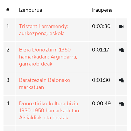
#
Izenburua
Iraupena
1
Tristant Larramendy:
0:03:30
aurkezpena, eskola
2
Bizia Donoztirin 1950
0:01:17
hamarkadan: Argindarra,
garraiobideak
3
Baratzezain Baionako
0:01:30
merkatuan
4
Donoztiriko kultura bizia
0:00:49
1930-1950 hamarkadetan:
Aisialdiak eta bestak