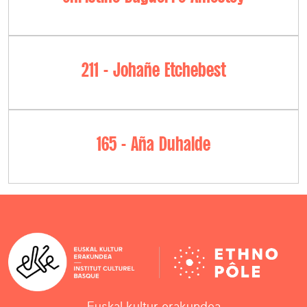
211 - Johañe Etchebest
165 - Aña Duhalde
Euskal kultur erakundea