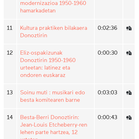
modernizazioa 1950-1960
hamarkadetan
11
Kultura praktiken bilakaera
0:02:36
Donoztirin
12
Eliz-ospakizunak
0:00:30
Donoztirin 1950-1960
urteetan: latinez eta
ondoren euskaraz
13
Soinu muti : musikari edo
0:03:03
besta komitearen barne
14
Besta-Berri Donoztirin:
0:00:43
Jean-Louis Etcheberry-ren
lehen parte hartzea, 12