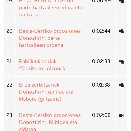
19
Besta-Berri Donoztirin:
0:00:49
parte hartzaileen adina eta
funtzioa
20
Besta-Berriko proosionea
0:02:44
Donoztirin: parte
hartzaileen ordena
21
Pabillunketariak,
0:02:33
"fabrikako" gizonak
22
Eliza zerbitzariak
0:01:38
Donoztirin: xantrea eta
klabera (giltzaina)
23
Besta-Berriko proosionea
0:02:08
Donoztirin: ibilbidea eta
aldarea