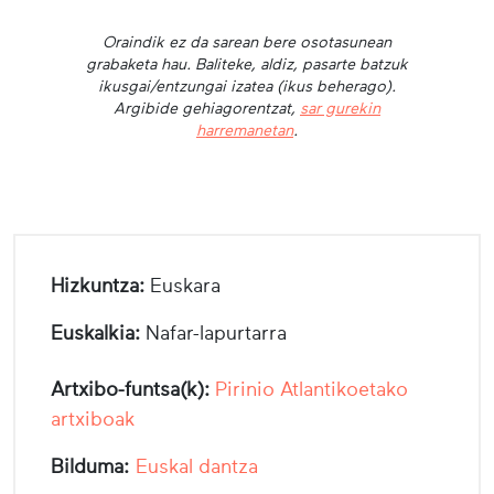
Oraindik ez da sarean bere osotasunean
grabaketa hau. Baliteke, aldiz, pasarte batzuk
ikusgai/entzungai izatea (ikus beherago).
Argibide gehiagorentzat,
sar gurekin
harremanetan
.
Hizkuntza:
Euskara
Euskalkia:
Nafar-lapurtarra
Artxibo-funtsa(k):
Pirinio Atlantikoetako
artxiboak
Bilduma:
Euskal dantza