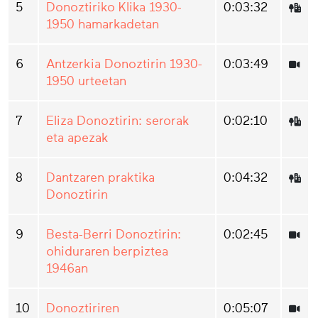
5
Donoztiriko Klika 1930-
0:03:32
1950 hamarkadetan
6
Antzerkia Donoztirin 1930-
0:03:49
1950 urteetan
7
Eliza Donoztirin: serorak
0:02:10
eta apezak
8
Dantzaren praktika
0:04:32
Donoztirin
9
Besta-Berri Donoztirin:
0:02:45
ohiduraren berpiztea
1946an
10
Donoztiriren
0:05:07