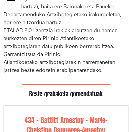
hartuz), baita ere Baionako eta Paueko
Departamenduko Artxibotegietako irakurgeletan,
hor ere hitzordua hartuz.
ETALAB 2.0 lizentzia irekiak arautzen du hemen
aurkezten diren Pirinio Atlantikoetako
artxibotegiaren datu publikoen berrerabiltzea.
Garrantzitsua da Pirinio
Atlantikoetako artxibotegiarekin harremanetan
jartzea beste edozein erabilpenarendako.
Beste grabaketa gomendatuak
434 - Battitt Amestoy - Marie-
Christine Daguerre-Amestoy