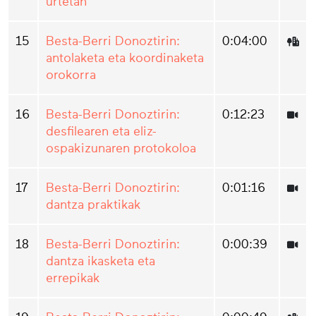
urtetan
15
Besta-Berri Donoztirin:
0:04:00
antolaketa eta koordinaketa
orokorra
16
Besta-Berri Donoztirin:
0:12:23
desfilearen eta eliz-
ospakizunaren protokoloa
17
Besta-Berri Donoztirin:
0:01:16
dantza praktikak
18
Besta-Berri Donoztirin:
0:00:39
dantza ikasketa eta
errepikak