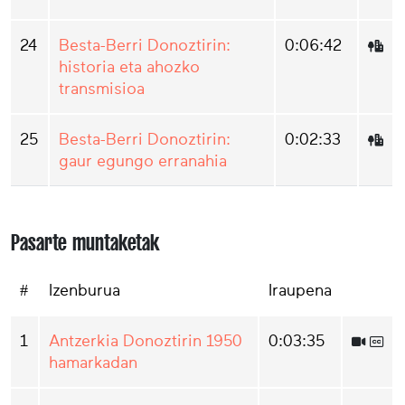
24
Besta-Berri Donoztirin:
0:06:42
historia eta ahozko
transmisioa
25
Besta-Berri Donoztirin:
0:02:33
gaur egungo erranahia
Pasarte muntaketak
#
Izenburua
Iraupena
1
Antzerkia Donoztirin 1950
0:03:35
hamarkadan