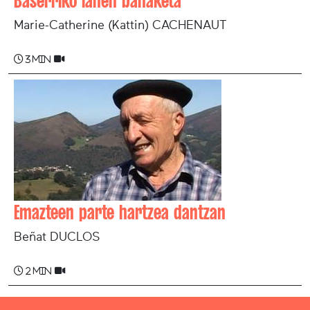
Baserriko lanen banaketa
Marie-Catherine (Kattin) CACHENAUT
3 min
Emazteen parte hartzea dantzan
Beñat DUCLOS
2 min