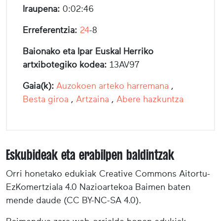
Iraupena:
0:02:46
Erreferentzia:
24
-8
Baionako eta Ipar Euskal Herriko
artxibotegiko kodea:
13AV97
Gaia(k):
Auzokoen arteko harremana
,
Besta giroa
,
Artzaina
,
Abere hazkuntza
Eskubideak eta erabilpen baldintzak
Orri honetako edukiak Creative Commons Aitortu-
EzKomertziala 4.0 Nazioartekoa Baimen baten
mende daude (CC BY-NC-SA 4.0).