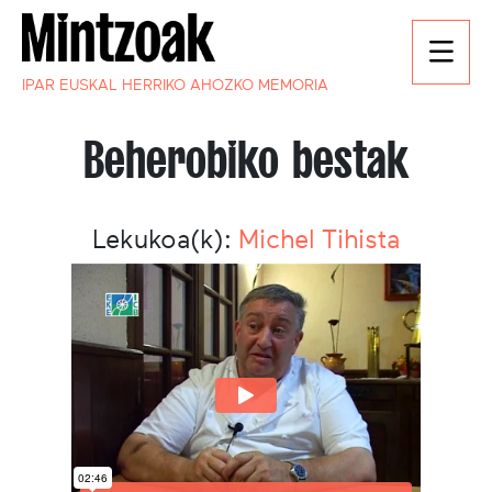
IPAR EUSKAL HERRIKO AHOZKO MEMORIA
Beherobiko bestak
Lekukoa(k):
Michel Tihista