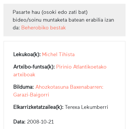
Pasarte hau (osoki edo zati bat)
bideo/soinu muntaketa batean erabilia izan
da:
Beherobiko bestak
Lekukoa(k):
Michel Tihista
Artxibo-funtsa(k):
Pirinio Atlantikoetako
artxiboak
Bilduma:
Ahozkotasuna Baxenabarren:
Garazi-Baigorri
Elkarrizketatzailea(k):
Terexa Lekumberri
Data:
2008-10-21