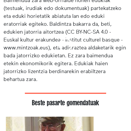
Baimendua zara web-orrialde honen edukiak
(testuak, irudiak edo dokumentuak) partekatzeko
eta eduki horietatik abiatuta lan edo eduki
eratorriak egiteko. Baldintza bakarra da, beti,
edukien jatorria aitortzea (CC BY-NC-SA 4.0 -
Euskal kultur erakundea - Institut culturel basque -
www.mintzoak.eus), eta adieraztea aldaketarik egin
bada jatorrizko edukietan. Ez zara baimendua
etekin ekonomikorik egitera. Edukiak haien
jatorrizko lizentzia berdinarekin erabiltzera
behartua zara.
Beste pasarte gomendatuak