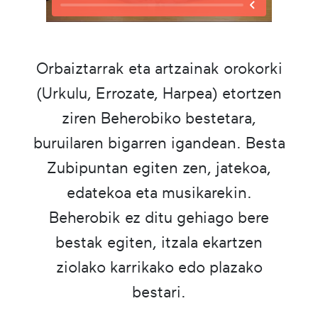
Orbaiztarrak eta artzainak orokorki
(Urkulu, Errozate, Harpea) etortzen
ziren Beherobiko bestetara,
buruilaren bigarren igandean. Besta
Zubipuntan egiten zen, jatekoa,
edatekoa eta musikarekin.
Beherobik ez ditu gehiago bere
bestak egiten, itzala ekartzen
ziolako karrikako edo plazako
bestari.