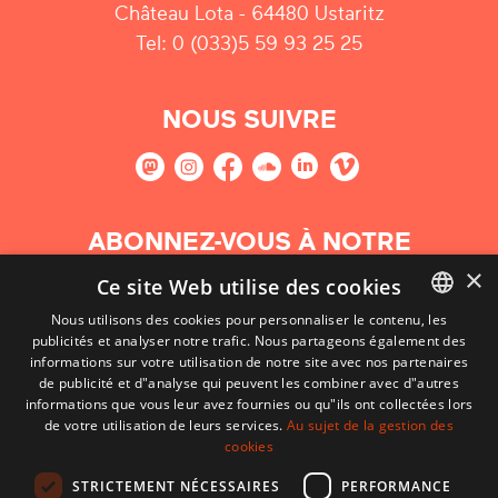
Château Lota - 64480 Ustaritz
Tel: 0 (033)5 59 93 25 25
NOUS SUIVRE
ABONNEZ-VOUS À NOTRE
NEWSLETTER
×
Ce site Web utilise des cookies
Nous utilisons des cookies pour personnaliser le contenu, les
S'abonner
publicités et analyser notre trafic. Nous partageons également des
BASQUE
informations sur votre utilisation de notre site avec nos partenaires
FRENCH
de publicité et d"analyse qui peuvent les combiner avec d"autres
informations que vous leur avez fournies ou qu"ils ont collectées lors
SPANISH
de votre utilisation de leurs services.
Au sujet de la gestion des
cookies
ENGLISH
STRICTEMENT NÉCESSAIRES
PERFORMANCE