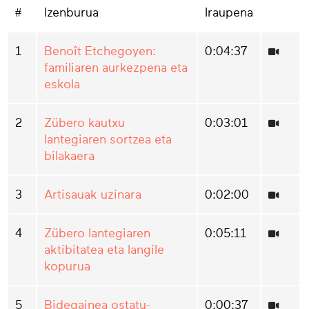
#
Izenburua
Iraupena
1
Benoît Etchegoyen:
0:04:37
familiaren aurkezpena eta
eskola
2
Zübero kautxu
0:03:01
lantegiaren sortzea eta
bilakaera
3
Artisauak uzinara
0:02:00
4
Zübero lantegiaren
0:05:11
aktibitatea eta langile
kopurua
5
Bidegainea ostatu-
0:00:37