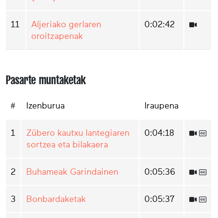
11
Aljeriako gerlaren
0:02:42
oroitzapenak
Pasarte muntaketak
#
Izenburua
Iraupena
1
Zübero kautxu lantegiaren
0:04:18
sortzea eta bilakaera
2
Buhameak Garindainen
0:05:36
3
Bonbardaketak
0:05:37