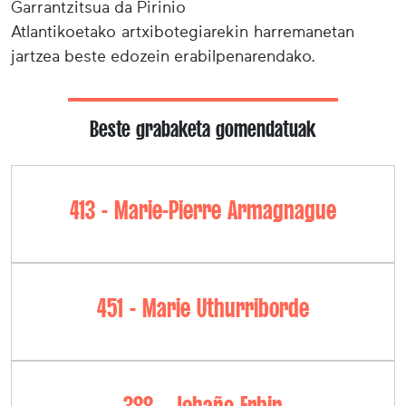
Garrantzitsua da Pirinio
Atlantikoetako artxibotegiarekin harremanetan
jartzea beste edozein erabilpenarendako.
Beste grabaketa gomendatuak
413 - Marie-Pierre Armagnague
451 - Marie Uthurriborde