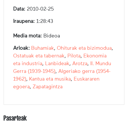
Data:
2010-02-25
Iraupena:
1:28:43
Media mota:
Bideoa
Arloak:
Buhamiak
,
Ohiturak eta bizimodua
,
Ostatuak eta tabernak
,
Pilota
,
Ekonomia
eta industria
,
Lanbideak
,
Arotza
,
II. Mundu
Gerra (1939-1945)
,
Algeriako gerra (1954-
1962)
,
Kantua eta musika
,
Euskararen
egoera
,
Zapatagintza
Pasarteak