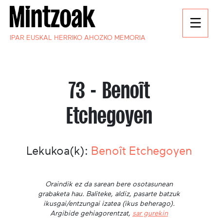
IPAR EUSKAL HERRIKO AHOZKO MEMORIA
73 - Benoît
Etchegoyen
Lekukoa(k):
Benoît Etchegoyen
Oraindik ez da sarean bere osotasunean
grabaketa hau. Baliteke, aldiz, pasarte batzuk
ikusgai/entzungai izatea (ikus beherago).
Argibide gehiagorentzat,
sar gurekin