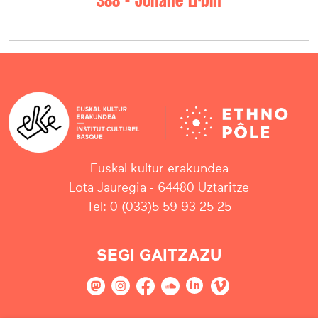
388 - Johañe Erbin
Euskal kultur erakundea
Lota Jauregia - 64480 Uztaritze
Tel: 0 (033)5 59 93 25 25
SEGI GAITZAZU