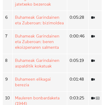
jatetxeko bezeroak
6
Buhameak Garindainen
0:05:28
eta Zuberoan: bizimoldea
7
Buhameak Garindainen
0:00:46
eta Zuberoan: beren
ekoizpenaren salmenta
8
Buhameak Garindainen
0:05:19
aspalditik kokatuak
9
Buhameen elikagai
0:01:48
berezia
10
Mauleren bonbardaketa
0:03:25
(1944)