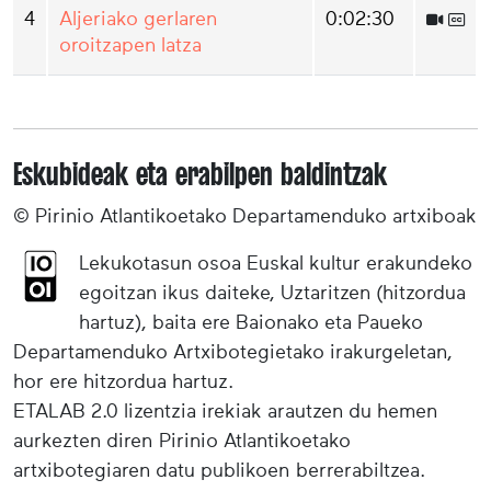
4
Aljeriako gerlaren
0:02:30
oroitzapen latza
Eskubideak eta erabilpen baldintzak
© Pirinio Atlantikoetako Departamenduko artxiboak
Lekukotasun osoa Euskal kultur erakundeko
egoitzan ikus daiteke, Uztaritzen (hitzordua
hartuz), baita ere Baionako eta Paueko
Departamenduko Artxibotegietako irakurgeletan,
hor ere hitzordua hartuz.
ETALAB 2.0 lizentzia irekiak arautzen du hemen
aurkezten diren Pirinio Atlantikoetako
artxibotegiaren datu publikoen berrerabiltzea.