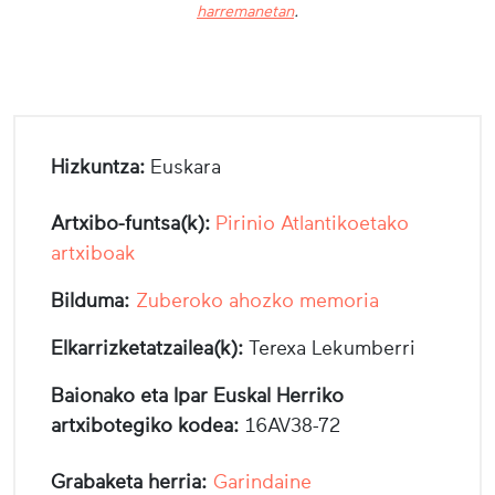
harremanetan
.
Hizkuntza:
Euskara
Artxibo-funtsa(k):
Pirinio Atlantikoetako
artxiboak
Bilduma:
Zuberoko ahozko memoria
Elkarrizketatzailea(k):
Terexa Lekumberri
Baionako eta Ipar Euskal Herriko
artxibotegiko kodea:
16AV38-72
Grabaketa herria:
Garindaine