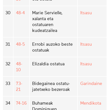
30
48-4
Marie Servielle,
Itsasu
xalanta eta
ostatuaren
kudeatzailea
31
48-5
Errobi auzoko beste
Itsasu
ostatuak
32
48-
Elizaldia ostatua
Itsasu
10
33
73-
Bidegainea ostatu-
Garindaine
21
jatetxeko bezeroak
34
74-16
Buhameak
Mendikota
Dominiquen