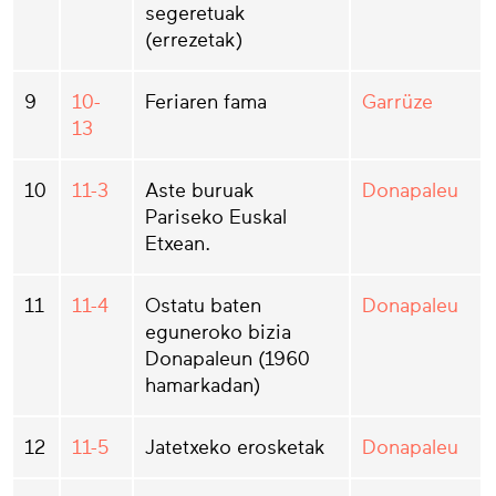
segeretuak
(errezetak)
9
10-
Feriaren fama
Garrüze
13
10
11-3
Aste buruak
Donapaleu
Pariseko Euskal
Etxean.
11
11-4
Ostatu baten
Donapaleu
eguneroko bizia
Donapaleun (1960
hamarkadan)
12
11-5
Jatetxeko erosketak
Donapaleu