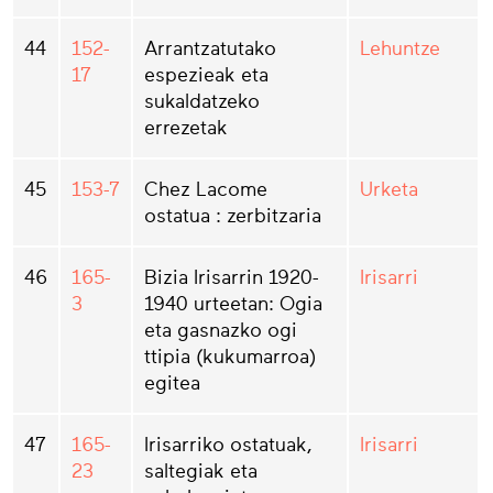
44
152-
Arrantzatutako
Lehuntze
17
espezieak eta
sukaldatzeko
errezetak
45
153-7
Chez Lacome
Urketa
ostatua : zerbitzaria
46
165-
Bizia Irisarrin 1920-
Irisarri
3
1940 urteetan: Ogia
eta gasnazko ogi
ttipia (kukumarroa)
egitea
47
165-
Irisarriko ostatuak,
Irisarri
23
saltegiak eta