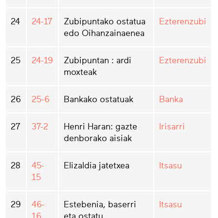
24
24-17
Zubipuntako ostatua
Ezterenzubi
edo Oihanzainaenea
25
24-19
Zubipuntan : ardi
Ezterenzubi
moxteak
26
25-6
Bankako ostatuak
Banka
27
37-2
Henri Haran: gazte
Irisarri
denborako aisiak
28
45-
Elizaldia jatetxea
Itsasu
15
29
46-
Estebenia, baserri
Itsasu
16
eta ostatu