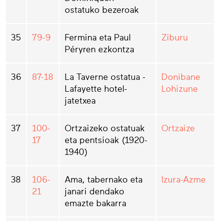
ostatuko bezeroak
35
79-9
Fermina eta Paul
Ziburu
Péryren ezkontza
36
87-18
La Taverne ostatua -
Donibane
Lafayette hotel-
Lohizune
jatetxea
37
100-
Ortzaizeko ostatuak
Ortzaize
17
eta pentsioak (1920-
1940)
38
106-
Ama, tabernako eta
Izura-Azme
21
janari dendako
emazte bakarra