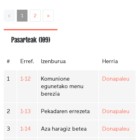
«
1
2
»
Pasarteak (109)
#
Erref.
Izenburua
Herria
1
1-12
Komunione
Donapaleu
egunetako menu
berezia
2
1-13
Pekadaren errezeta
Donapaleu
3
1-14
Aza haragiz betea
Donapaleu