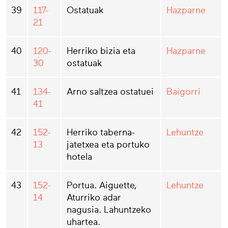
39
117-
Ostatuak
Hazparne
21
40
120-
Herriko bizia eta
Hazparne
30
ostatuak
41
134-
Arno saltzea ostatuei
Baigorri
41
42
152-
Herriko taberna-
Lehuntze
13
jatetxea eta portuko
hotela
43
152-
Portua. Aiguette,
Lehuntze
14
Aturriko adar
nagusia. Lahuntzeko
uhartea.