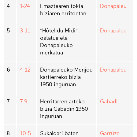
4
1-24
Emaztearen tokia
Donapaleu
biziaren erritoetan
5
3-11
"Hôtel du Midi"
Donapaleu
ostatua eta
Donapaleuko
merkatua
6
4-12
Donapaleuko Menjou
Donapaleu
kartierreko bizia
1950 inguruan
7
7-9
Herritarren arteko
Gabadi
bizia Gabadin 1950
inguruan
8
10-5
Sukaldari baten
Garrüze