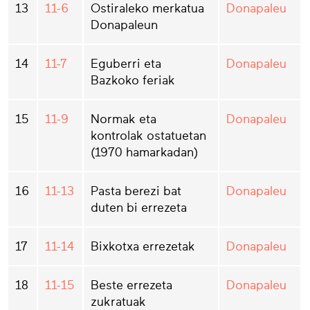
13
11-6
Ostiraleko merkatua
Donapaleu
Donapaleun
14
11-7
Eguberri eta
Donapaleu
Bazkoko feriak
15
11-9
Normak eta
Donapaleu
kontrolak ostatuetan
(1970 hamarkadan)
16
11-13
Pasta berezi bat
Donapaleu
duten bi errezeta
17
11-14
Bixkotxa errezetak
Donapaleu
18
11-15
Beste errezeta
Donapaleu
zukratuak