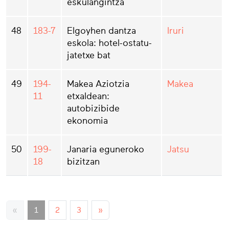
eskulangintza
48
183-7
Elgoyhen dantza
Iruri
eskola: hotel-ostatu-
jatetxe bat
49
194-
Makea Aziotzia
Makea
11
etxaldean:
autobizibide
ekonomia
50
199-
Janaria eguneroko
Jatsu
18
bizitzan
«
1
2
3
»