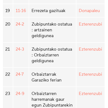
19
11-16
Errezeta gazituak
Donapaleu
20
24-2
Zubipuntako ostatua
Ezterenzubi
: artzainen
geldigunea
21
24-3
Zubipuntako ostatua
Ezterenzubi
: Orbaiztarren
geldigunea
22
24-7
Orbaiztarrak
Ezterenzubi
Garaziko ferian
23
24-9
Orbaiztarren
Ezterenzubi
harremanak gaur
egun Zubipuntarekin