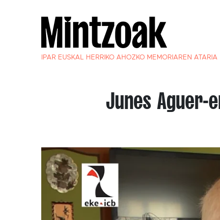
IPAR EUSKAL HERRIKO AHOZKO MEMORIAREN ATARIA
Junes Aguer-e