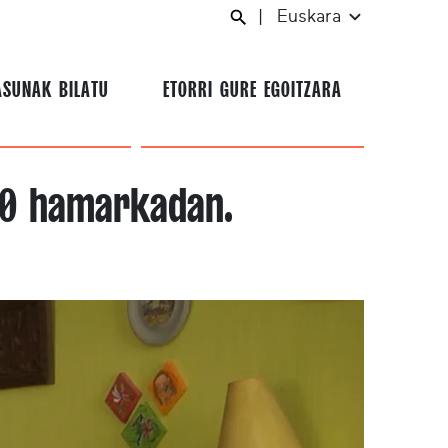
|
Euskara
ASUNAK BILATU
ETORRI GURE EGOITZARA
30 hamarkadan.