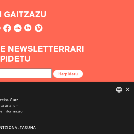
I GAITZAZU
E NEWSLETTERRARI
PIDETU
Harpidetu
×
tzeko. Gure
a analisi-
BASQUE
te informazio
FRENCH
SPANISH
NTZIONALTASUNA