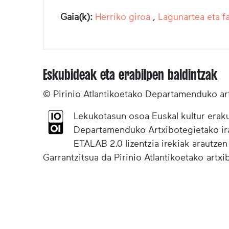
Gaia(k):
Herriko giroa
,
Lagunartea eta fa
Eskubideak eta erabilpen baldintzak
© Pirinio Atlantikoetako Departamenduko ar
Lekukotasun osoa Euskal kultur eraku
Departamenduko Artxibotegietako irak
ETALAB 2.0 lizentzia irekiak arautzen
Garrantzitsua da Pirinio Atlantikoetako artx