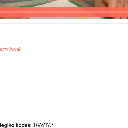
 artxiboak
otegiko kodea:
16AV172