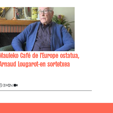
Mauleko Café de l'Europe ostatua,
Arnaud Lougarot-en sortetxea
Arnaud LOUGAROT
3 min