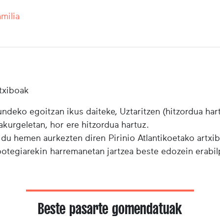
milia
txiboak
ndeko egoitzan ikus daiteke, Uztaritzen (hitzordua har
urgeletan, hor ere hitzordua hartuz.
 du hemen aurkezten diren Pirinio Atlantikoetako artxi
ibotegiarekin harremanetan jartzea beste edozein erabi
Beste pasarte gomendatuak