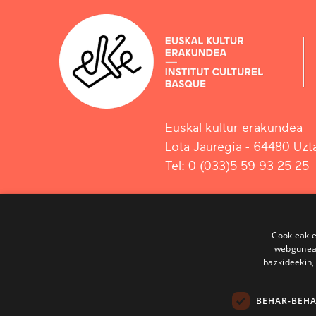
Euskal kultur erakundea
Lota Jauregia - 64480 Uzta
Tel: 0 (033)5 59 93 25 25
Cookieak e
webgunear
bazkideekin,
BEHAR-BEH