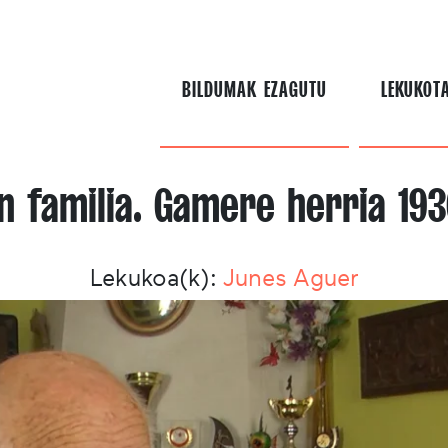
BILDUMAK EZAGUTU
LEKUKOT
n familia. Gamere herria 19
Lekukoa(k):
Junes Aguer