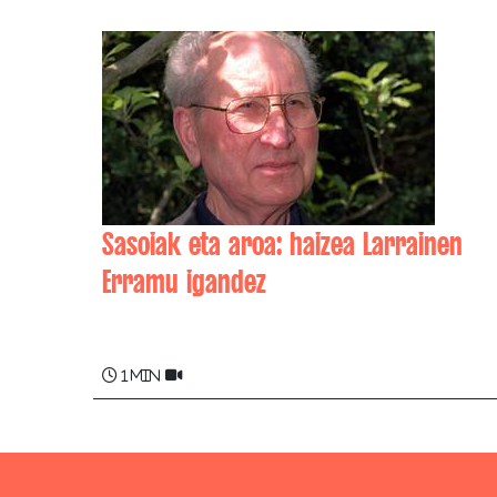
Sasoiak eta aroa: haizea Larrainen
Erramu igandez
Junes CASENAVE-HARIGILE
1 min