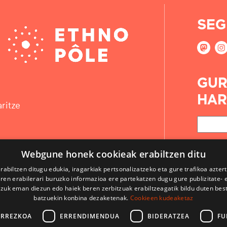
SEG
GUR
HAR
ritze
Webgune honek cookieak erabiltzen ditu
rabiltzen ditugu edukia, iragarkiak pertsonalizatzeko eta gure trafikoa azter
en erabilerari buruzko informazioa ere partekatzen dugu gure publizitate- et
 zuk eman diezun edo haiek beren zerbitzuak erabiltzeagatik bildu duten bes
batzuekin konbina dezaketenak.
Cookieen kudeaketaz
ARREZKOA
ERRENDIMENDUA
BIDERATZEA
FU