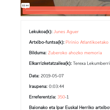
Lekukoa(k):
Junes Aguer
Artxibo-funtsa(k):
Pirinio Atlantikoetako
Bilduma:
Zuberoko ahozko memoria
Elkarrizketatzailea(k):
Terexa Lekumberri
Data:
2019-05-07
Iraupena:
0:03:44
Erreferentzia:
350
-1
Baionako eta Ipar Euskal Herriko artxib