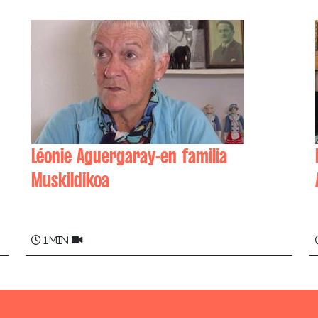
Léonie Aguergaray-en familia
Muskildikoa
Léonie AGUERGARAY
1 min