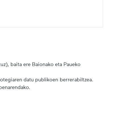
tuz), baita ere Baionako eta Paueko
botegiaren datu publikoen berrerabiltzea.
lpenarendako.