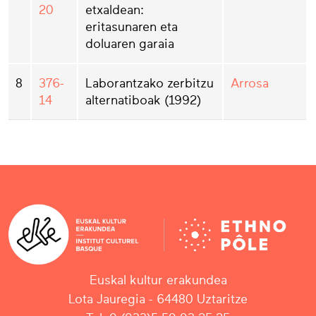
20
etxaldean:
eritasunaren eta
doluaren garaia
8
376-
Laborantzako zerbitzu
Arrosa
14
alternatiboak (1992)
Euskal kultur erakundea
Lota Jauregia - 64480 Uztaritze