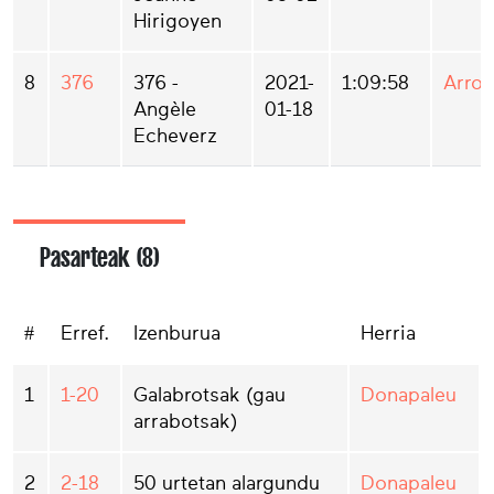
Hirigoyen
8
376
376 -
2021-
1:09:58
Arros
Angèle
01-18
Echeverz
Pasarteak (8)
#
Erref.
Izenburua
Herria
1
1-20
Galabrotsak (gau
Donapaleu
arrabotsak)
2
2-18
50 urtetan alargundu
Donapaleu