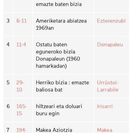
emazte baten bizia
3
6-11
Ameriketara abiatzea
Ezterenzubi
1969an
4
11-4
Ostatu baten
Donapaleu
eguneroko bizia
Donapaleun (1960
hamarkadan)
5
29-
Herriko bizia : emazte
Urrüstoi-
10
baliosa bat
Larrabile
6
165-
hiltzeari eta doluari
Irisarri
15
buru egin
7
194-
Makea Aziotzia
Makea