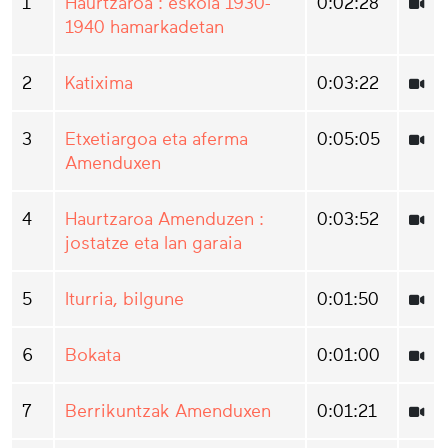
1
Haurtzaroa : eskola 1930-
0:02:28
1940 hamarkadetan
2
Katixima
0:03:22
3
Etxetiargoa eta aferma
0:05:05
Amenduxen
4
Haurtzaroa Amenduzen :
0:03:52
jostatze eta lan garaia
5
Iturria, bilgune
0:01:50
6
Bokata
0:01:00
7
Berrikuntzak Amenduxen
0:01:21