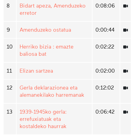
8
Bidart apeza, Amenduzeko
0:08:06
erretor
9
Amenduzeko ostatua
0:00:44
10
Herriko bizia : emazte
0:02:22
baliosa bat
11
Elizan sartzea
0:02:00
12
Gerla deklarazionea eta
0:12:02
alemanekilako harremanak
13
1939-1945ko gerla:
0:06:42
errefuxiatuak eta
kostaldeko haurrak