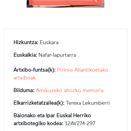
Hizkuntza:
Euskara
Euskalkia:
Nafar-lapurtarra
Artxibo-funtsa(k):
Pirinio Atlantikoetako
artxiboak
Bilduma:
Amikuzeko ahozko memoria
Elkarrizketatzailea(k):
Terexa Lekumberri
Baionako eta Ipar Euskal Herriko
artxibotegiko kodea:
12AV274-297