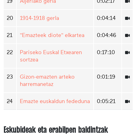
19
Aljeriako gerla
0:02:17
20
1914-1918 gerla
0:04:14
21
"Emazteek diote" elkartea
0:04:46
22
Pariseko Euskal Etxearen
0:17:10
sortzea
23
Gizon-emazten arteko
0:01:19
harremanetaz
24
Emazte euskaldun fededuna
0:05:21
Eskubideak eta erabilpen baldintzak