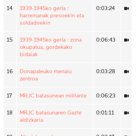
14
1939-1945ko gerla :
0:03:24
harremanak presoekin eta
soldadoekin
15
1939-1945ko gerla : zona
0:06:43
okupatua, gordekako
bidaiak
16
Donapaleuko menaiu
0:03:28
zentroa
17
MRJC batasunean militante
0:06:23
18
MRJC batasunaren Gazte
0:01:11
aldizkaria