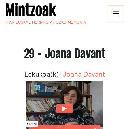
IPAR EUSKAL HERRIKO AHOZKO MEMORIA
29 - Joana Davant
Lekukoa(k):
Joana Davant