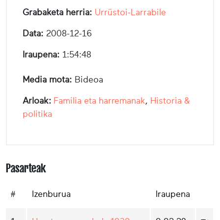
Grabaketa herria:
Urrüstoi-Larrabile
Data:
2008-12-16
Iraupena:
1:54:48
Media mota:
Bideoa
Arloak:
Familia eta harremanak
,
Historia &
politika
Pasarteak
#
Izenburua
Iraupena