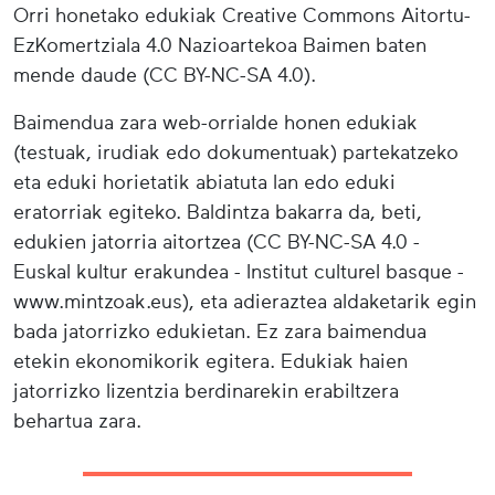
Orri honetako edukiak Creative Commons Aitortu-
EzKomertziala 4.0 Nazioartekoa Baimen baten
mende daude (CC BY-NC-SA 4.0).
Baimendua zara web-orrialde honen edukiak
(testuak, irudiak edo dokumentuak) partekatzeko
eta eduki horietatik abiatuta lan edo eduki
eratorriak egiteko. Baldintza bakarra da, beti,
edukien jatorria aitortzea (CC BY-NC-SA 4.0 -
Euskal kultur erakundea - Institut culturel basque -
www.mintzoak.eus), eta adieraztea aldaketarik egin
bada jatorrizko edukietan. Ez zara baimendua
etekin ekonomikorik egitera. Edukiak haien
jatorrizko lizentzia berdinarekin erabiltzera
behartua zara.