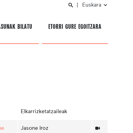
|
Euskara
ASUNAK BILATU
ETORRI GURE EGOITZARA
Elkarrizketatzaileak
ne
Jasone Iroz