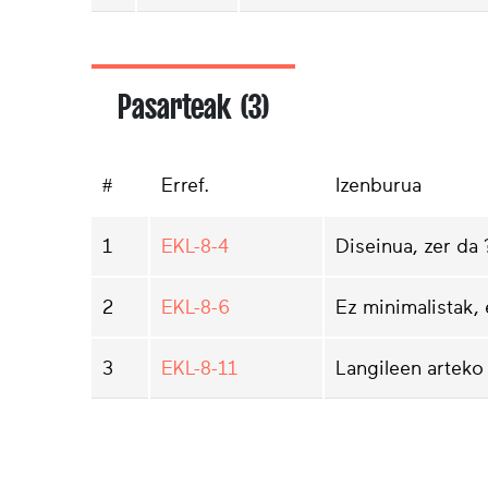
Pasarteak (3)
#
Erref.
Izenburua
1
EKL-8-4
Diseinua, zer da 
2
EKL-8-6
Ez minimalistak,
3
EKL-8-11
Langileen arteko