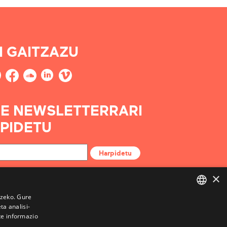
I GAITZAZU
E NEWSLETTERRARI
PIDETU
Harpidetu
×
tzeko. Gure
a analisi-
BASQUE
te informazio
FRENCH