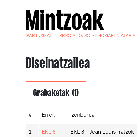
IPAR EUSKAL HERRIKO AHOZKO MEMORIAREN ATARIA
Diseinatzailea
Grabaketak (1)
#
Erref.
Izenburua
1
EKL-8
EKL-8 - Jean Louis Iratzoki