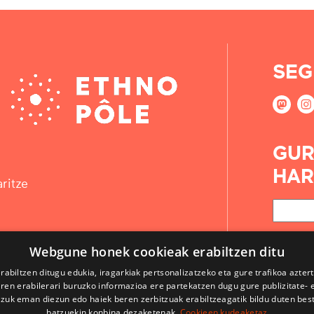
SEG
GUR
HAR
ritze
Webgune honek cookieak erabiltzen ditu
rabiltzen ditugu edukia, iragarkiak pertsonalizatzeko eta gure trafikoa azter
en erabilerari buruzko informazioa ere partekatzen dugu gure publizitate- et
 zuk eman diezun edo haiek beren zerbitzuak erabiltzeagatik bildu duten bes
batzuekin konbina dezaketenak.
Cookieen kudeaketaz