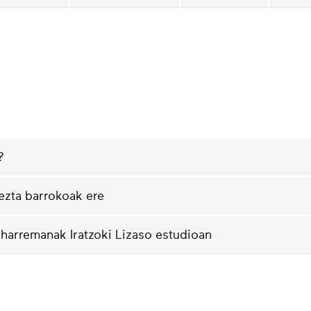
?
 ezta barrokoak ere
 harremanak Iratzoki Lizaso estudioan