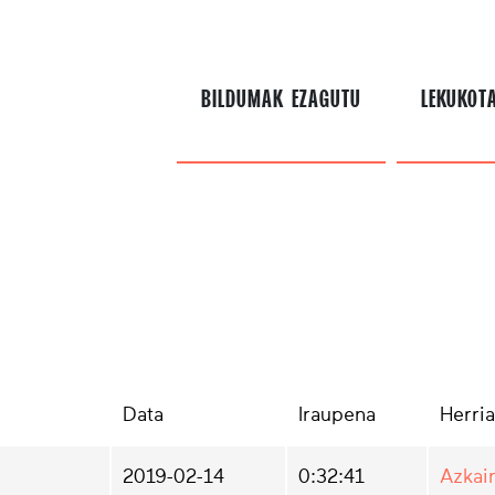
BILDUMAK EZAGUTU
LEKUKOT
Data
Iraupena
Herria
2019-02-14
0:32:41
Azkai