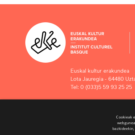
Euskal kultur erakundea
Lota Jauregia - 64480 Uzta
Tel: 0 (033)5 59 93 25 25
Cookieak e
webgunear
bazkideekin,