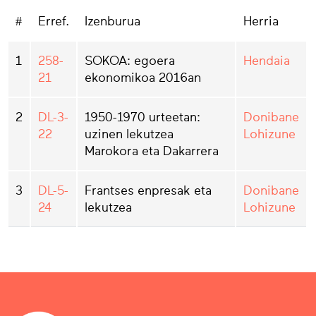
#
Erref.
Izenburua
Herria
1
258-
SOKOA: egoera
Hendaia
21
ekonomikoa 2016an
2
DL-3-
1950-1970 urteetan:
Donibane
22
uzinen lekutzea
Lohizune
Marokora eta Dakarrera
3
DL-5-
Frantses enpresak eta
Donibane
24
lekutzea
Lohizune