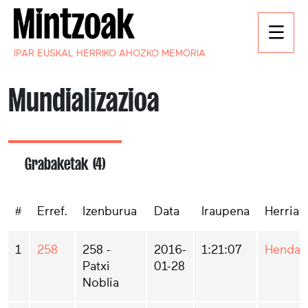
IPAR EUSKAL HERRIKO AHOZKO MEMORIA
Mundializazioa
Grabaketak (4)
#
Erref.
Izenburua
Data
Iraupena
Herria
1
258
258 -
2016-
1:21:07
Hendai
Patxi
01-28
Noblia