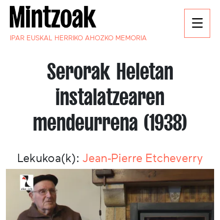
IPAR EUSKAL HERRIKO AHOZKO MEMORIA
Serorak Heletan
instalatzearen
mendeurrena (1938)
Lekukoa(k):
Jean-Pierre Etcheverry