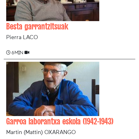
Besta garrantzitsuak
Pierra LACO
6 min
Garroa laborantxa eskola (1942-1943)
Martin (Mattin) OXARANGO