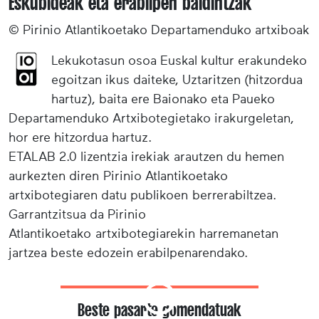
Eskubideak eta erabilpen baldintzak
© Pirinio Atlantikoetako Departamenduko artxiboak
Lekukotasun osoa Euskal kultur erakundeko
egoitzan ikus daiteke, Uztaritzen (hitzordua
hartuz), baita ere Baionako eta Paueko
Departamenduko Artxibotegietako irakurgeletan,
hor ere hitzordua hartuz.
ETALAB 2.0 lizentzia irekiak arautzen du hemen
aurkezten diren Pirinio Atlantikoetako
artxibotegiaren datu publikoen berrerabiltzea.
Garrantzitsua da Pirinio
Atlantikoetako artxibotegiarekin harremanetan
jartzea beste edozein erabilpenarendako.
Beste pasarte gomendatuak