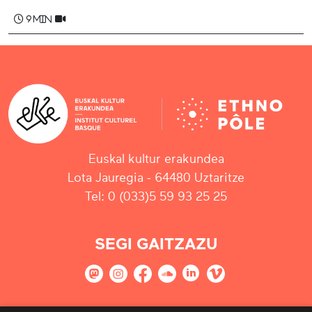
9 min
Euskal kultur erakundea
Lota Jauregia - 64480 Uztaritze
Tel: 0 (033)5 59 93 25 25
SEGI GAITZAZU