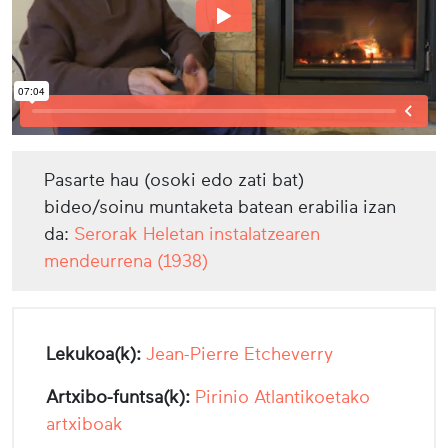
Pasarte hau (osoki edo zati bat)
bideo/soinu muntaketa batean erabilia izan
da:
Serorak Heletan instalatzearen
mendeurrena (1938)
Lekukoa(k):
Jean-Pierre Etcheverry
Artxibo-funtsa(k):
Pirinio Atlantikoetako
artxiboak