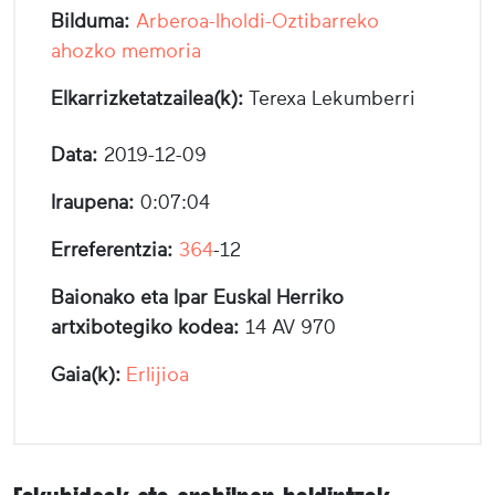
Bilduma:
Arberoa-Iholdi-Oztibarreko
ahozko memoria
Elkarrizketatzailea(k):
Terexa Lekumberri
Data:
2019-12-09
Iraupena:
0:07:04
Erreferentzia:
364
-12
Baionako eta Ipar Euskal Herriko
artxibotegiko kodea:
14 AV 970
Gaia(k):
Erlijioa