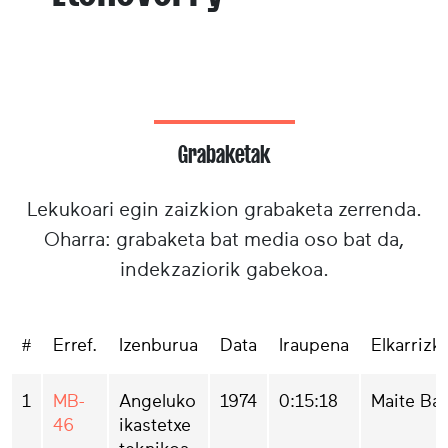
Grabaketak
Lekukoari egin zaizkion grabaketa zerrenda.
Oharra: grabaketa bat media oso bat da,
indekzaziorik gabekoa.
#
Erref.
Izenburua
Data
Iraupena
Elkarrizk
1
MB-
Angeluko
1974
0:15:18
Maite Ba
46
ikastetxe