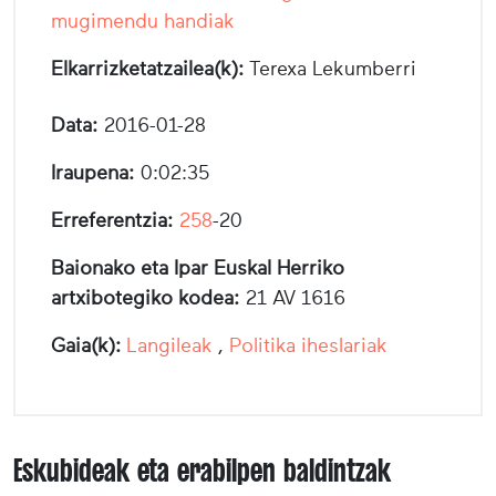
mugimendu handiak
Elkarrizketatzailea(k):
Terexa Lekumberri
Data:
2016-01-28
Iraupena:
0:02:35
Erreferentzia:
258
-20
Baionako eta Ipar Euskal Herriko
artxibotegiko kodea:
21 AV 1616
Gaia(k):
Langileak
,
Politika iheslariak
Eskubideak eta erabilpen baldintzak