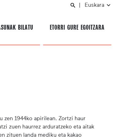
|
Euskara
ASUNAK BILATU
ETORRI GURE EGOITZARA
u zen 1944ko apirilean. Zortzi haur
tzi zuen haurrez arduratzeko eta aitak
zen zituen landa mediku eta kakao