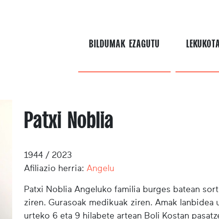
BILDUMAK EZAGUTU
LEKUKOT
Patxi Noblia
1944 / 2023
Afiliazio herria:
Angelu
Patxi Noblia Angeluko familia burges batean sort
ziren. Gurasoak medikuak ziren. Amak lanbidea u
urteko 6 eta 9 hilabete artean Boli Kostan pasat