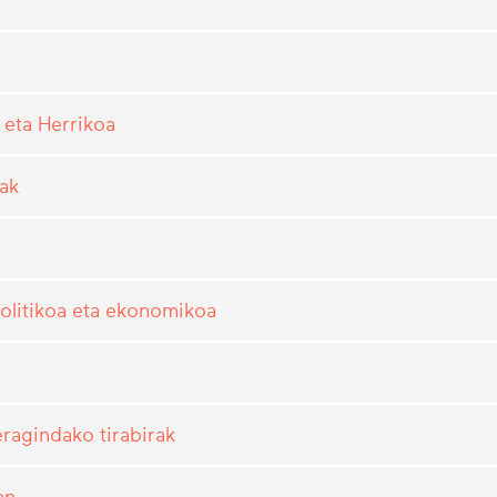
eta Herrikoa
eak
olitikoa eta ekonomikoa
eragindako tirabirak
an