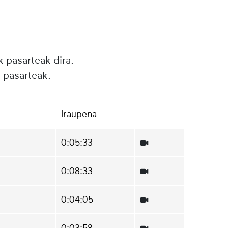
k pasarteak dira.
 pasarteak.
Iraupena
0:05:33
0:08:33
0:04:05
0:03:58