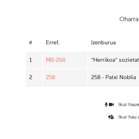
Oharra
#
Erref.
Izenburua
1
MB-268
"Herrikoa" sozieta
2
258
258 - Patxi Noblia
Ikur haue
Ikur hau