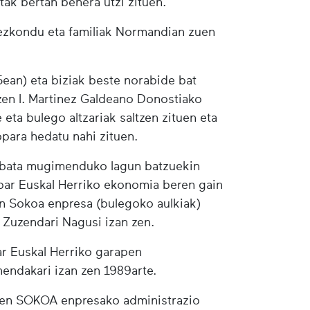
ak bertan behera utzi zituen.
ezkondu eta familiak Normandian zuen
5ean) eta biziak beste norabide bat
n I. Martinez Galdeano Donostiako
ta bulego altzariak saltzen zituen eta
opara hedatu nahi zituen.
nbata mugimenduko lagun batzuekin
par Euskal Herriko ekonomia beren gain
an Sokoa enpresa (bulegoko aulkiak)
 Zuzendari Nagusi izan zen.
ar Euskal Herriko garapen
endakari izan zen 1989arte.
ituen SOKOA enpresako administrazio