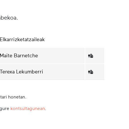
abekoa.
Elkarrizketatzaileak
Maite Barnetche
Terexa Lekumberri
tari honetan.
 gure
kontsultagunean
.