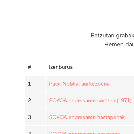
Batzutan grabake
Hemen daud
#
Izenburua
1
Patxi Noblia: aurkezpena
2
SOKOA enpresaren sortzea (1971)
3
SOKOA enpresaren hastapenak
4
SOKOA enpresaren garapena