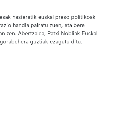
esak hasieratik euskal preso politikoak
razio handia pairatu zuen, eta bere
an zen. Abertzalea, Patxi Nobliak Euskal
n gorabehera guztiak ezagutu ditu.