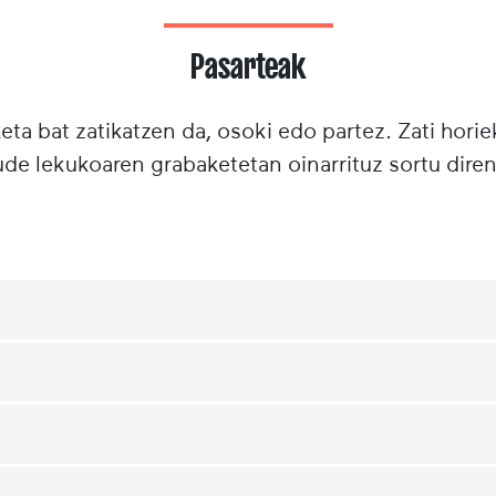
Pasarteak
ta bat zatikatzen da, osoki edo partez. Zati horie
e lekukoaren grabaketetan oinarrituz sortu diren