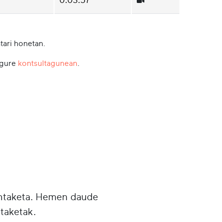
tari honetan.
 gure
kontsultagunean
.
untaketa. Hemen daude
taketak.