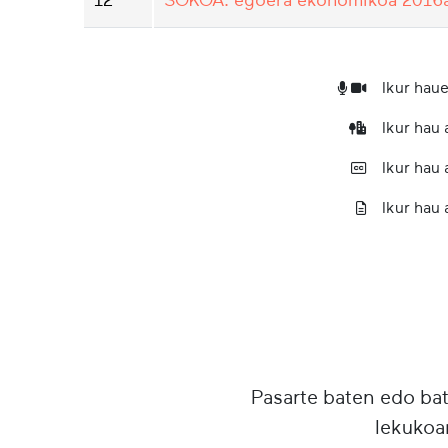
Ikur haue
Ikur hau
Ikur hau
Ikur hau 
Pasarte baten edo ba
lekukoa