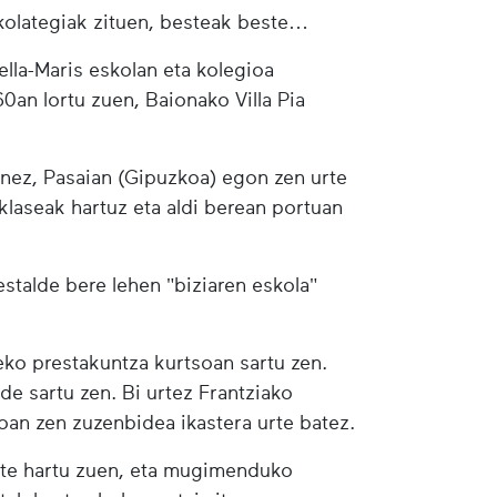
okolategiak zituen, besteak beste
ella-Maris eskolan eta kolegioa
an lortu zuen, Baionako Villa Pia
enez, Pasaian (Gipuzkoa) egon zen urte
klaseak hartuz eta aldi berean portuan
estalde bere lehen "biziaren eskola"
eko prestakuntza kurtsoan sartu zen.
de sartu zen. Bi urtez Frantziako
joan zen zuzenbidea ikastera urte batez.
te hartu zuen, eta mugimenduko