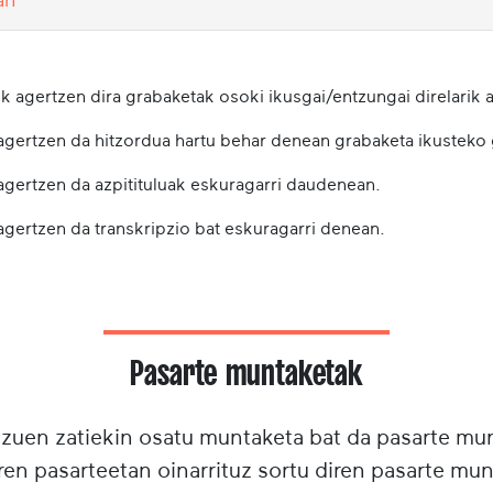
k agertzen dira grabaketak osoki ikusgai/entzungai direlarik a
 agertzen da hitzordua hartu behar denean grabaketa ikusteko
 agertzen da azpitituluak eskuragarri daudenean.
agertzen da transkripzio bat eskuragarri denean.
Pasarte muntaketak
tzuen zatiekin osatu muntaketa bat da pasarte m
ren pasarteetan oinarrituz sortu diren pasarte mun