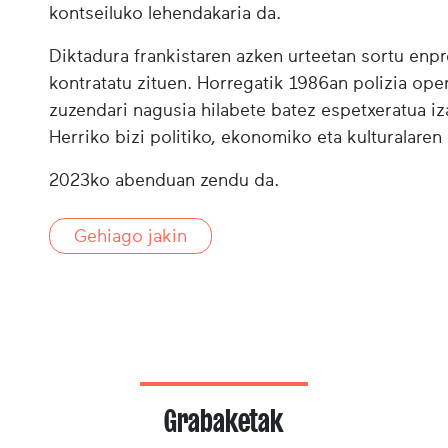
kontseiluko lehendakaria da.
Diktadura frankistaren azken urteetan sortu enpr
kontratatu zituen. Horregatik 1986an polizia ope
zuzendari nagusia hilabete batez espetxeratua iz
Herriko bizi politiko, ekonomiko eta kulturalare
2023ko abenduan zendu da.
Gehiago jakin
Grabaketak