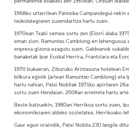
permanente bilakatu zen 1965ean. Orduan ikasket
1968ko urtarrilean Pantxika Campandegui-rekin 
txokolategiaren zuzendaritza hartu zuen.
1970ean Txabi semea sortu zen (Elorri alaba 197
eman zion. Ramuntxo Camblong-en lehengusua ze
enpresa gizona ezagutu zuen. Galdeanok sukalde e
banaketak Ipar Euskal Herrira, Frantziara eta Eur
1970 bukaeran, Ziburuko Arintasuna hotelean E
bilkura eginik (artean Ramuntxo Camblong) eta I
hartu nahian, Patxi Nobliak 1971ko apirilaren 26
sortu zuen Hendaian. 2008an erretreta hartu arte
Beste batzuekin, 1980an Herrikoa sortu zuen, Ip
ekonomikoaren aldeko sozietatea. Herrikoako leh
Gaur egun oraindik, Patxi Noblia 230 langile d