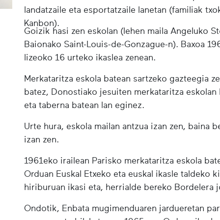
landatzaile eta esportatzaile lanetan (familiak tx
Kanbon).
Goizik hasi zen eskolan (lehen maila Angeluko St
Baionako Saint-Louis-de-Gonzague-n). Baxoa 1960
lizeoko 16 urteko ikaslea zenean.
Merkataritza eskola batean sartzeko gazteegia z
batez, Donostiako jesuiten merkataritza eskolan 
eta taberna batean lan eginez.
Urte hura, eskola mailan antzua izan zen, baina b
izan zen.
1961eko irailean Parisko merkataritza eskola bat
Orduan Euskal Etxeko eta euskal ikasle taldeko ki
hiriburuan ikasi eta, herrialde bereko Bordelera 
Ondotik, Enbata mugimenduaren jardueretan par