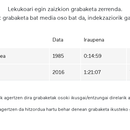
Lekukoari egin zaizkion grabaketa zerrenda.
: grabaketa bat media oso bat da, indekzaziorik g
Data
Iraupena
tea
1985
0:14:59
2016
1:21:07
k agertzen dira grabaketak osoki ikusgai/entzungai direlarik a
 agertzen da hitzordua hartu behar denean grabaketa ikusteko