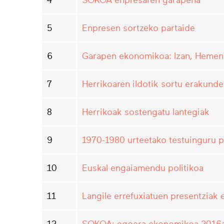
5
Enpresen sortzeko partaide
6
Garapen ekonomikoa: Izan, Hemen 
7
Herrikoaren ildotik sortu erakund
8
Herrikoak sostengatu lantegiak
9
1970-1980 urteetako testuinguru p
10
Euskal engaiamendu politikoa
11
Langile errefuxiatuen presentziak 
12
SOKOA: egoera ekonomikoa 2016