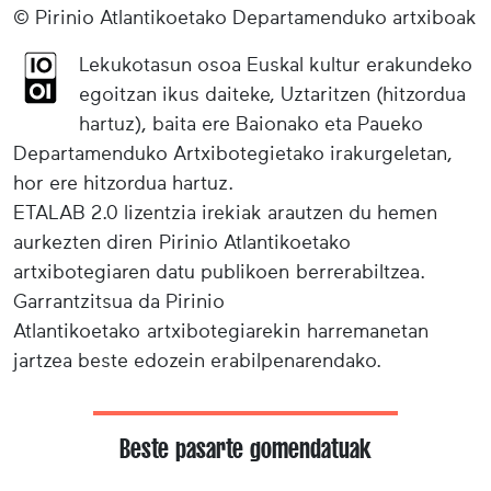
© Pirinio Atlantikoetako Departamenduko artxiboak
Lekukotasun osoa Euskal kultur erakundeko
egoitzan ikus daiteke, Uztaritzen (hitzordua
hartuz), baita ere Baionako eta Paueko
Departamenduko Artxibotegietako irakurgeletan,
hor ere hitzordua hartuz.
ETALAB 2.0 lizentzia irekiak arautzen du hemen
aurkezten diren Pirinio Atlantikoetako
artxibotegiaren datu publikoen berrerabiltzea.
Garrantzitsua da Pirinio
Atlantikoetako artxibotegiarekin harremanetan
jartzea beste edozein erabilpenarendako.
Beste pasarte gomendatuak