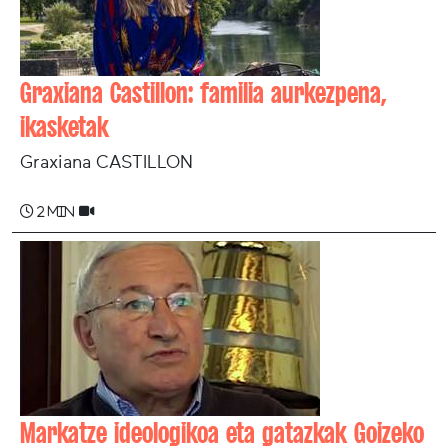
Graxiana Castillon: familia aurkezpena,
ikasketak
Graxiana CASTILLON
2 min
Markatze ideologikoa eta gatazkak Goizeko