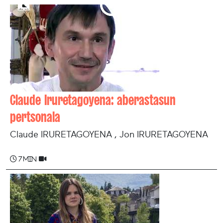
Claude Iruretagoyena: aberastasun
pertsonala
Claude IRURETAGOYENA , Jon IRURETAGOYENA
7 min