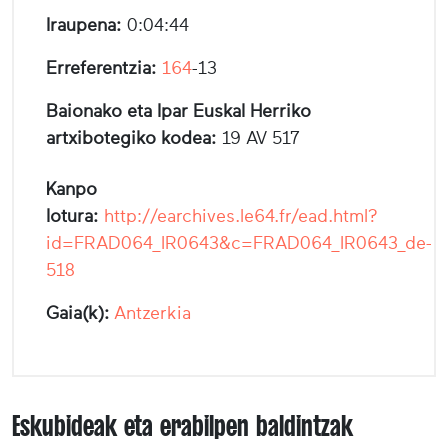
Iraupena:
0:04:44
Erreferentzia:
164
-13
Baionako eta Ipar Euskal Herriko
artxibotegiko kodea:
19 AV 517
Kanpo
lotura:
http://earchives.le64.fr/ead.html?
id=FRAD064_IR0643&c=FRAD064_IR0643_de-
518
Gaia(k):
Antzerkia
Eskubideak eta erabilpen baldintzak