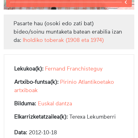
Pasarte hau (osoki edo zati bat)
bideo/soinu muntaketa batean erabilia izan
da:
Iholdiko toberak (1908 eta 1974)
Lekukoa(k):
Fernand Franchisteguy
Artxibo-funtsa(k):
Pirinio Atlantikoetako
artxiboak
Bilduma:
Euskal dantza
Elkarrizketatzailea(k):
Terexa Lekumberri
Data:
2012-10-18