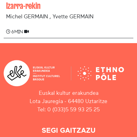
Izarra-rekin
Michel GERMAIN , Yvette GERMAIN
6 min
Euskal kultur erakundea
Lota Jauregia - 64480 Uztaritze
Tel: 0 (033)5 59 93 25 25
SEGI GAITZAZU