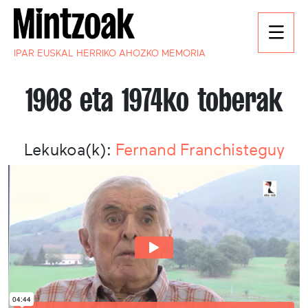
IPAR EUSKAL HERRIKO AHOZKO MEMORIA
1908 eta 1974ko toberak
Lekukoa(k):
Fernand Franchisteguy