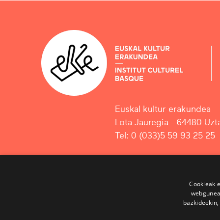
Euskal kultur erakundea
Lota Jauregia - 64480 Uzta
Tel: 0 (033)5 59 93 25 25
Cookieak e
webgunear
bazkideekin,