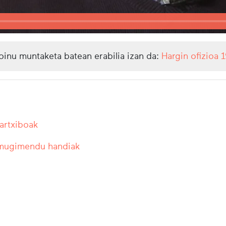
oinu muntaketa batean erabilia izan da:
Hargin ofizioa 
 artxiboak
 mugimendu handiak