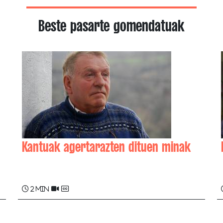
Beste pasarte gomendatuak
Kantuak agertarazten dituen minak
Eñaut ETXAMENDI
2 min