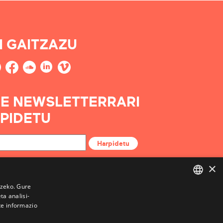
I GAITZAZU
E NEWSLETTERRARI
PIDETU
Harpidetu
×
tzeko. Gure
a analisi-
BASQUE
te informazio
FRENCH