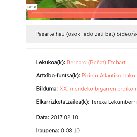
Pasarte hau (osoki edo zati bat) bideo/s
Lekukoa(k):
Bernard (Beñat) Etchart
Artxibo-funtsa(k):
Pirinio Atlantikoetako
Bilduma:
XX. mendeko bigarren erdiko
Elkarrizketatzailea(k):
Terexa Lekumberri
Data:
2017-02-10
Iraupena:
0:08:10