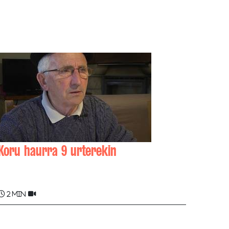
Koru haurra 9 urterekin
Charles (Ttale) OURET
2 min