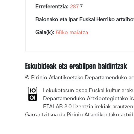
Erreferentzia:
287
-7
Baionako eta Ipar Euskal Herriko artxib
Gaia(k):
68ko maiatza
Eskubideak eta erabilpen baldintzak
© Pirinio Atlantikoetako Departamenduko ar
Lekukotasun osoa Euskal kultur eraku
Departamenduko Artxibotegietako irak
ETALAB 2.0 lizentzia irekiak arautzen
Garrantzitsua da Pirinio Atlantikoetako artx