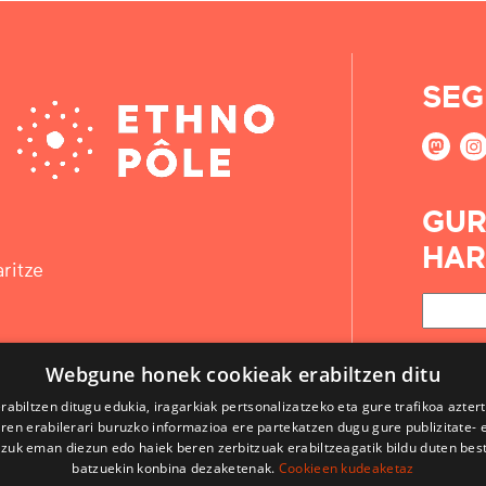
SEG
GUR
HAR
ritze
Webgune honek cookieak erabiltzen ditu
rabiltzen ditugu edukia, iragarkiak pertsonalizatzeko eta gure trafikoa azter
en erabilerari buruzko informazioa ere partekatzen dugu gure publizitate- et
 zuk eman diezun edo haiek beren zerbitzuak erabiltzeagatik bildu duten bes
batzuekin konbina dezaketenak.
Cookieen kudeaketaz