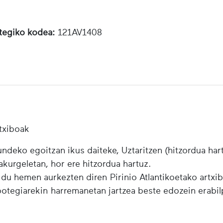
otegiko kodea:
121AV1408
txiboak
ndeko egoitzan ikus daiteke, Uztaritzen (hitzordua har
urgeletan, hor ere hitzordua hartuz.
 du hemen aurkezten diren Pirinio Atlantikoetako artxi
ibotegiarekin harremanetan jartzea beste edozein erabi