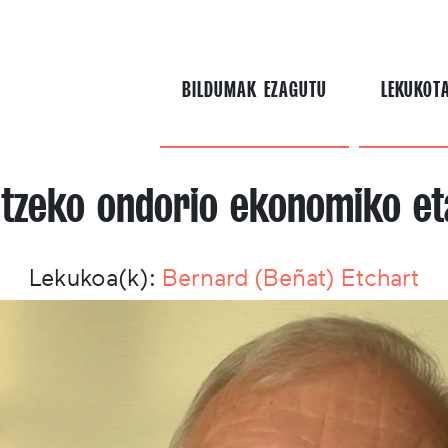
BILDUMAK EZAGUTU
LEKUKOT
tzeko ondorio ekonomiko et
Lekukoa(k):
Bernard (Beñat) Etchart