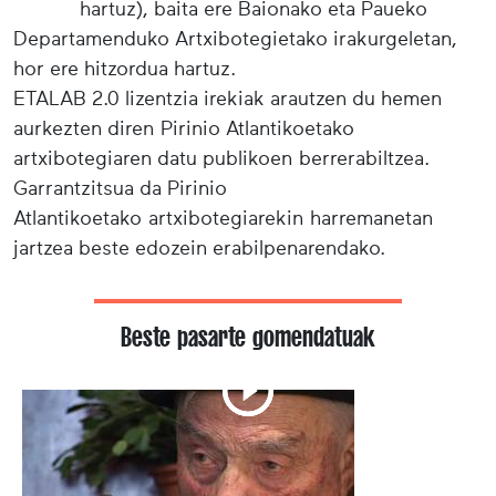
hartuz), baita ere Baionako eta Paueko
Departamenduko Artxibotegietako irakurgeletan,
hor ere hitzordua hartuz.
ETALAB 2.0 lizentzia irekiak arautzen du hemen
aurkezten diren Pirinio Atlantikoetako
artxibotegiaren datu publikoen berrerabiltzea.
Garrantzitsua da Pirinio
Atlantikoetako artxibotegiarekin harremanetan
jartzea beste edozein erabilpenarendako.
Beste pasarte gomendatuak