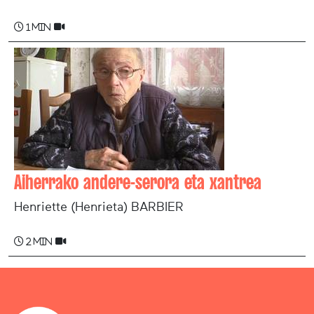
1 min
Aiherrako andere-serora eta xantrea
Henriette (Henrieta) BARBIER
2 min