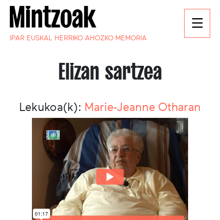
IPAR EUSKAL HERRIKO AHOZKO MEMORIA
Elizan sartzea
Lekukoa(k):
Marie-Jeanne Otharan