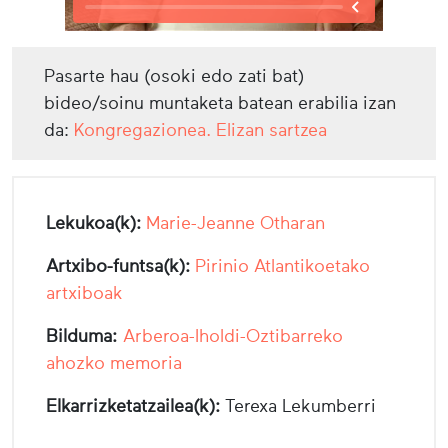
Pasarte hau (osoki edo zati bat)
bideo/soinu muntaketa batean erabilia izan
da:
Kongregazionea. Elizan sartzea
Lekukoa(k):
Marie-Jeanne Otharan
Artxibo-funtsa(k):
Pirinio Atlantikoetako
artxiboak
Bilduma:
Arberoa-Iholdi-Oztibarreko
ahozko memoria
Elkarrizketatzailea(k):
Terexa Lekumberri