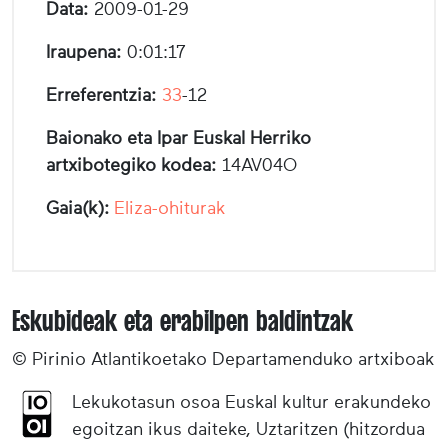
Data:
2009-01-29
Iraupena:
0:01:17
Erreferentzia:
33
-12
Baionako eta Ipar Euskal Herriko
artxibotegiko kodea:
14AV04O
Gaia(k):
Eliza-ohiturak
Eskubideak eta erabilpen baldintzak
© Pirinio Atlantikoetako Departamenduko artxiboak
Lekukotasun osoa Euskal kultur erakundeko
egoitzan ikus daiteke, Uztaritzen (hitzordua