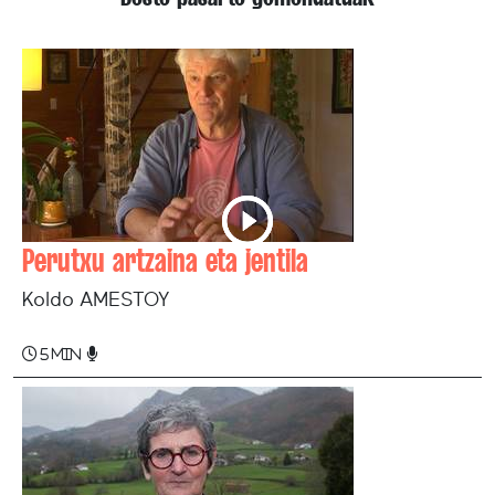
Perutxu artzaina eta jentila
Koldo AMESTOY
5 min