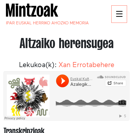
IPAR EUSKAL HERRIKO AHOZKO MEMORIA
Altzaiko herensugea
Lekukoa(k):
Xan Errotabehere
Transkripzioak