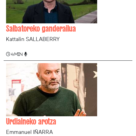
Salbatoreko ganderailua
Kattalin SALLABERRY
4 min
Urdiaineko arotza
Emmanuel IÑARRA