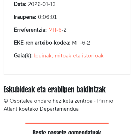
Data:
2026-01-13
Iraupena:
0:06:01
Erreferentzia:
MIT-6
-2
EKE-ren artxibo-kodea:
MIT-6-2
Gaia(k):
Ipuinak, mitoak eta istorioak
Eskubideak eta erabilpen baldintzak
© Ospitalea ondare heziketa zentroa - Pirinio
Atlantikoetako Departamendua
Beste pasarte gomendatuak