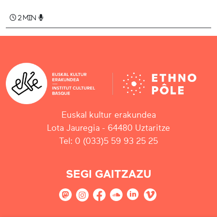
2 min
Euskal kultur erakundea
Lota Jauregia - 64480 Uztaritze
Tel: 0 (033)5 59 93 25 25
SEGI GAITZAZU