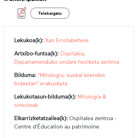
Telekargatu
Lekukoa(k):
Xan Errotabehere
Artxibo-funtsa(k):
Ospitalea,
Departamenduko ondare heziketa zentroa
Bilduma:
"Mitologia, euskal leienden
bideetan" erakusketa
Lekukotasun-bilduma(k):
Mitologia &
sinesteak
Elkarrizketatzailea(k):
Ospitalea zentroa -
Centre d'Éducation au patrimoine