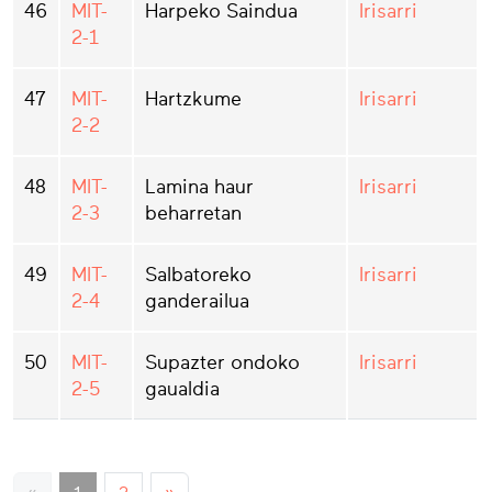
46
MIT-
Harpeko Saindua
Irisarri
2-1
47
MIT-
Hartzkume
Irisarri
2-2
48
MIT-
Lamina haur
Irisarri
2-3
beharretan
49
MIT-
Salbatoreko
Irisarri
2-4
ganderailua
50
MIT-
Supazter ondoko
Irisarri
2-5
gaualdia