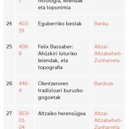
7
mitologia, leiendak
eta toponimia
24
403-
Eguberriko bestak
Banka
19
25
408-
Felix Bassaber:
Altzai-
8
Ahüzkiri loturiko
Altzabeheti-
leiendak, eta
Zunharreta
topografia
26
446-
Olentzeroren
Bardoze
4
tradizioari buruzko
gogoetak
27
BER-
Altzaiko herensügea
Altzai-
01-
Altzabeheti-
04
Zunharreta