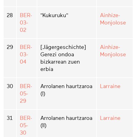
28
BER-
"Kukuruku"
Ainhize-
03-
Monjolose
02
29
BER-
[Jägergeschichte]
Ainhize-
03-
Gerezi ondoa
Monjolose
04
bizkarrean zuen
erbia
30
BER-
Arrolanen haurtzaroa
Larraine
05-
(I)
29
31
BER-
Arrolanen haurtzaroa
Larraine
05-
(II)
30