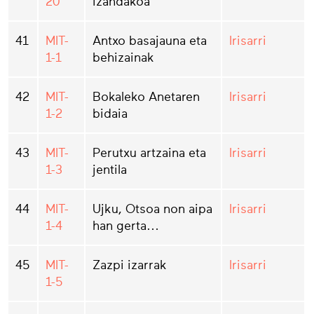
20
izandakoa
41
MIT-
Antxo basajauna eta
Irisarri
1-1
behizainak
42
MIT-
Bokaleko Anetaren
Irisarri
1-2
bidaia
43
MIT-
Perutxu artzaina eta
Irisarri
1-3
jentila
44
MIT-
Ujku, Otsoa non aipa
Irisarri
1-4
han gerta…
45
MIT-
Zazpi izarrak
Irisarri
1-5