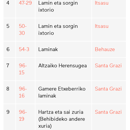
4
47-29
Lamin eta sorgin
Itsasu
ixtorio
5
50-
Lamin eta sorgin
Itsasu
30
ixtorio
6
54-3
Laminak
Behauze
7
96-
Altzaiko Herensugea
Santa Grazi
15
8
96-
Gamere Etxeberriko
Santa Grazi
16
laminak
9
96-
Hartza eta sai zuria
Santa Grazi
19
(Behibideko andere
xuria)