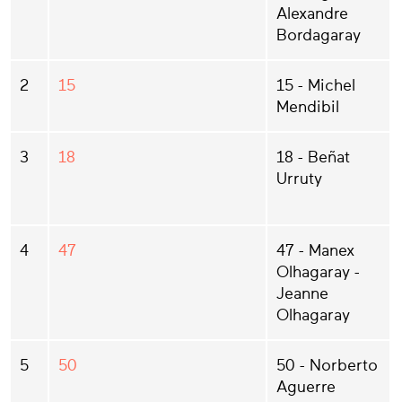
Alexandre
Bordagaray
2
15
15 - Michel
Mendibil
3
18
18 - Beñat
Urruty
4
47
47 - Manex
Olhagaray -
Jeanne
Olhagaray
5
50
50 - Norberto
Aguerre