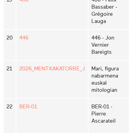
Bassaber -
Grégoire
Lauga
20
446
446 - Jon
Vernier
Bareigts
21
2026_MENTXAKATORRE_J
Mari, figura
nabarmena
euskal
mitologian
22
BER-01
BER-01 -
Pierre
Ascarateil