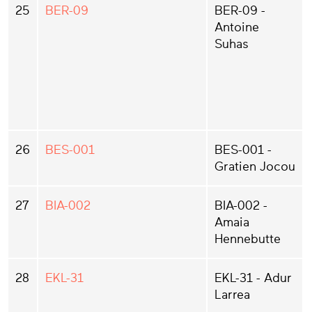
25
BER-09
BER-09 -
Antoine
Suhas
26
BES-001
BES-001 -
Gratien Jocou
27
BIA-002
BIA-002 -
Amaia
Hennebutte
28
EKL-31
EKL-31 - Adur
Larrea