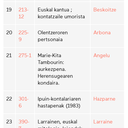
19
213-
Euskal kantua ;
Beskoitze
12
kontatzaile umorista
20
225-
Olentzeroren
Arbona
9
pertsonaia
21
275-1
Marie-Kita
Angelu
Tambourin:
aurkezpena.
Herensugearen
kondaira.
22
301-
Ipuin-kontalariaren
Hazparne
6
hastapenak (1983)
23
390-
Larrainen, euskal
Larraine