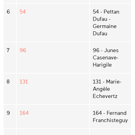
6
54
54 - Pettan
Dufau -
Germaine
Dufau
7
96
96 - Junes
Casenave-
Harigile
8
131
131 - Marie-
Angèle
Echevertz
9
164
164 - Fernand
Franchisteguy