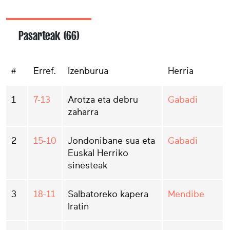
Pasarteak (66)
#
Erref.
Izenburua
Herria
1
7-13
Arotza eta debru
Gabadi
zaharra
2
15-10
Jondonibane sua eta
Gabadi
Euskal Herriko
sinesteak
3
18-11
Salbatoreko kapera
Mendibe
Iratin