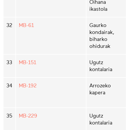
Oihana
ikastola
32
MB-61
Gaurko
kondairak,
biharko
ohidurak
33
MB-151
Ugutz
kontalaria
34
MB-192
Arrozeko
kapera
35
MB-229
Ugutz
kontalaria