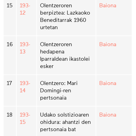
15
193-
Olentzeroren
Baiona
12
berpiztea: Lazkaoko
Beneditarrak 1960
urtetan
16
193-
Olentzeroren
Baiona
13
hedapena
Iparraldean ikastolei
esker
17
193-
Olentzero: Mari
Baiona
14
Domingi-ren
pertsonaia
18
193-
Udako solstizioaren
Baiona
15
ohidura: ahantzi den
pertsonaia bat