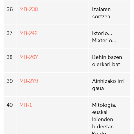
36
MB-238
Izaiaren
sortzea
37
MB-242
Ixtorio...
Mixterio...
38
MB-267
Behin bazen
olerkari bat
39
MB-279
Ainhizako irri
gaua
40
MIT-1
Mitologia,
euskal
leienden
bideetan -
Koldo