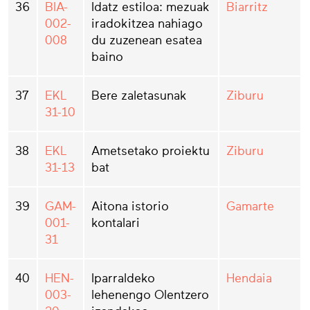
36
BIA-
Idatz estiloa: mezuak
Biarritz
002-
iradokitzea nahiago
008
du zuzenean esatea
baino
37
EKL
Bere zaletasunak
Ziburu
31-10
38
EKL
Ametsetako proiektu
Ziburu
31-13
bat
39
GAM-
Aitona istorio
Gamarte
001-
kontalari
31
40
HEN-
Iparraldeko
Hendaia
003-
lehenengo Olentzero