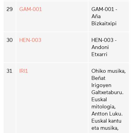
29
GAM-001
GAM-001 -
Aña
Bizkaitxipi
30
HEN-003
HEN-003 -
Andoni
Etxarri
31
IRI1
Ohiko musika,
Beñat
Irigoyen
Galtxetaburu.
Euskal
mitologia,
Antton Luku.
Euskal kantu
eta musika,