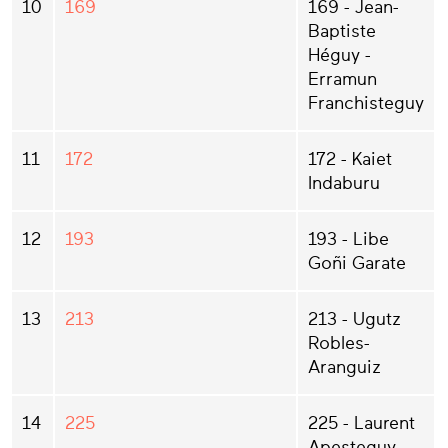
10
169
169 - Jean-
Baptiste
Héguy -
Erramun
Franchisteguy
11
172
172 - Kaiet
Indaburu
12
193
193 - Libe
Goñi Garate
13
213
213 - Ugutz
Robles-
Aranguiz
14
225
225 - Laurent
Apesteguy -