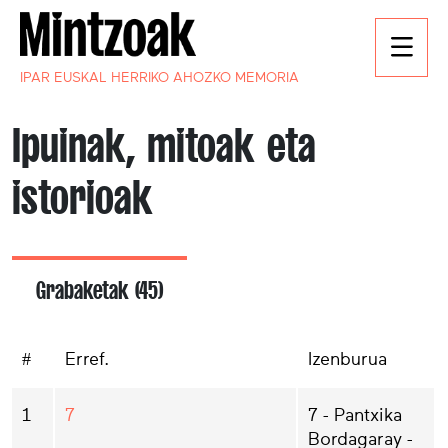
IPAR EUSKAL HERRIKO AHOZKO MEMORIA
Ipuinak, mitoak eta
istorioak
Grabaketak (45)
#
Erref.
Izenburua
1
7
7 - Pantxika
Bordagaray -