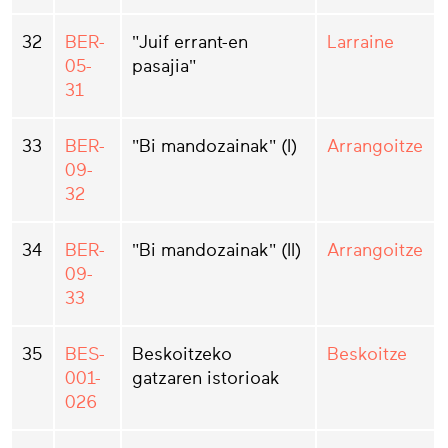
32
BER-
"Juif errant-en
Larraine
05-
pasajia"
31
33
BER-
"Bi mandozainak" (I)
Arrangoitze
09-
32
34
BER-
"Bi mandozainak" (II)
Arrangoitze
09-
33
35
BES-
Beskoitzeko
Beskoitze
001-
gatzaren istorioak
026