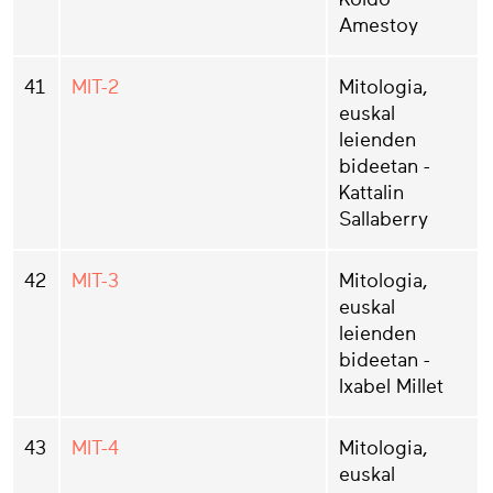
Amestoy
41
MIT-2
Mitologia,
euskal
leienden
bideetan -
Kattalin
Sallaberry
42
MIT-3
Mitologia,
euskal
leienden
bideetan -
Ixabel Millet
43
MIT-4
Mitologia,
euskal