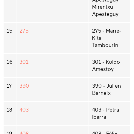
Mirentxu
Apesteguy
15
275
275 - Marie-
Kita
Tambourin
16
301
301 - Koldo
Amestoy
17
390
390 - Julien
Barneix
18
403
403 - Petra
Ibarra
19
408
408 - Félix