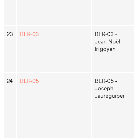
23
BER-03
BER-03 -
Jean-Noël
Irigoyen
24
BER-05
BER-05 -
Joseph
Jaureguiber