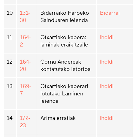
10
131-
Bidarraiko Harpeko
Bidarrai
30
Sainduaren leienda
11
164-
Otxartiako kapera:
Iholdi
2
laminak eraikitzaile
12
164-
Cornu Andereak
Iholdi
20
kontatutako istorioa
13
169-
Otxartiako kaperari
Iholdi
7
lotutako Laminen
leienda
14
172-
Arima erratiak
Iholdi
23