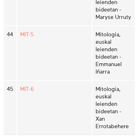
leienden
bideetan -
Maryse Urruty
44
MIT-5
Mitologia,
euskal
leienden
bideetan -
Emmanuel
Iñarra
45
MIT-6
Mitologia,
euskal
leienden
bideetan -
Xan
Errotabehere