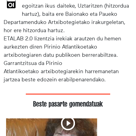
egoitzan ikus daiteke, Uztaritzen (hitzordua
hartuz), baita ere Baionako eta Paueko
Departamenduko Artxibotegietako irakurgeletan,
hor ere hitzordua hartuz.
ETALAB 2.0 lizentzia irekiak arautzen du hemen
aurkezten diren Pirinio Atlantikoetako
artxibotegiaren datu publikoen berrerabiltzea.
Garrantzitsua da Pirinio
Atlantikoetako artxibotegiarekin harremanetan
jartzea beste edozein erabilpenarendako.
Beste pasarte gomendatuak