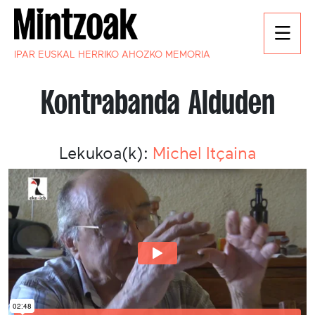
IPAR EUSKAL HERRIKO AHOZKO MEMORIA
Kontrabanda Alduden
Lekukoa(k):
Michel Itçaina