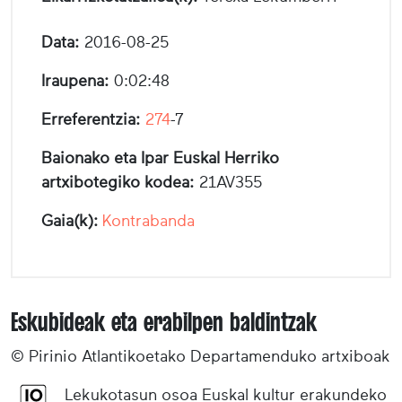
Data:
2016-08-25
Iraupena:
0:02:48
Erreferentzia:
274
-7
Baionako eta Ipar Euskal Herriko
artxibotegiko kodea:
21AV355
Gaia(k):
Kontrabanda
Eskubideak eta erabilpen baldintzak
© Pirinio Atlantikoetako Departamenduko artxiboak
Lekukotasun osoa Euskal kultur erakundeko