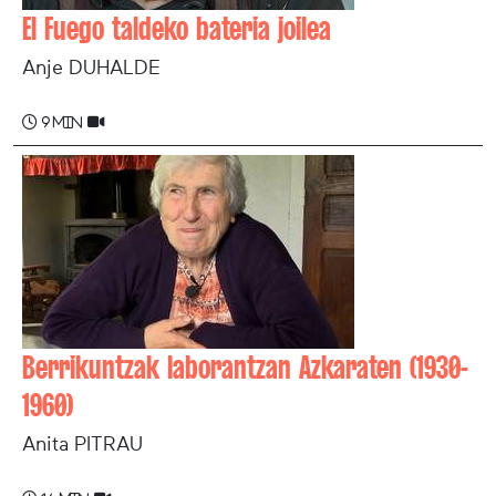
El Fuego taldeko bateria joilea
Anje DUHALDE
9 min
Berrikuntzak laborantzan Azkaraten (1930-
1960)
Anita PITRAU