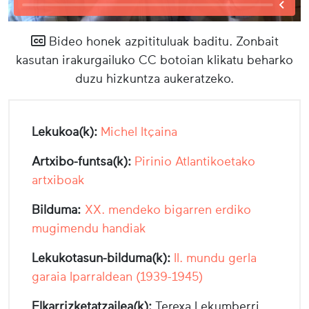
Bideo honek azpitituluak baditu. Zonbait
kasutan irakurgailuko CC botoian klikatu beharko
duzu hizkuntza aukeratzeko.
Lekukoa(k):
Michel Itçaina
Artxibo-funtsa(k):
Pirinio Atlantikoetako
artxiboak
Bilduma:
XX. mendeko bigarren erdiko
mugimendu handiak
Lekukotasun-bilduma(k):
II. mundu gerla
garaia Iparraldean (1939-1945)
Elkarrizketatzailea(k):
Terexa Lekumberri