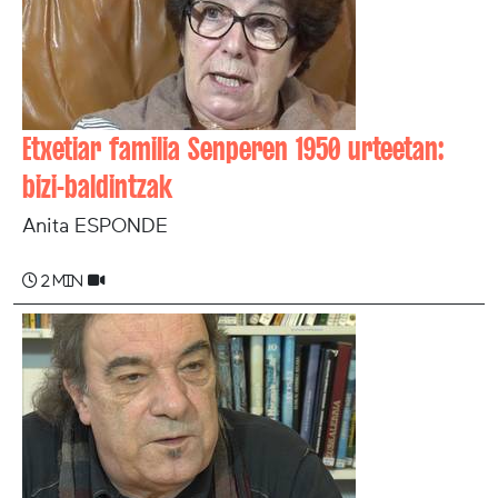
Etxetiar familia Senperen 1950 urteetan:
bizi-baldintzak
Anita ESPONDE
2 min