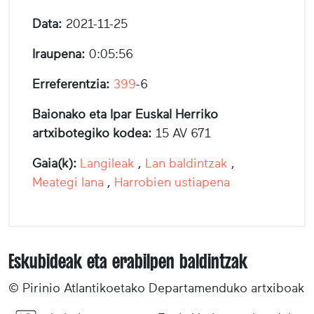
Data:
2021-11-25
Iraupena:
0:05:56
Erreferentzia:
399
-6
Baionako eta Ipar Euskal Herriko
artxibotegiko kodea:
15 AV 671
Gaia(k):
Langileak
,
Lan baldintzak
,
Meategi lana
,
Harrobien ustiapena
Eskubideak eta erabilpen baldintzak
© Pirinio Atlantikoetako Departamenduko artxiboak