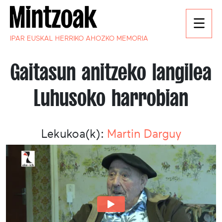
IPAR EUSKAL HERRIKO AHOZKO MEMORIA
Gaitasun anitzeko langilea
Luhusoko harrobian
Lekukoa(k):
Martin Darguy