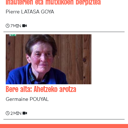
Ihauterien eta mutxikoen berpiztea
Pierre LATASA GOYA
7 min
Bere aita: Ahetzeko arotza
Germaine POUYAL
2 min