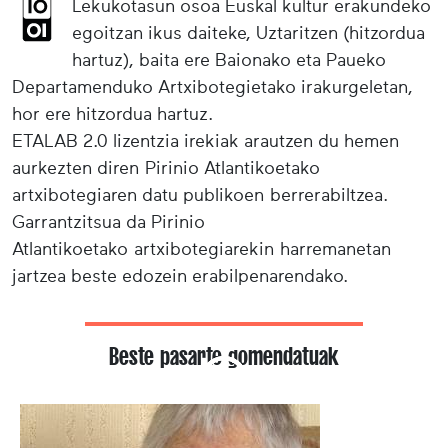
Lekukotasun osoa Euskal kultur erakundeko
egoitzan ikus daiteke, Uztaritzen (hitzordua
hartuz), baita ere Baionako eta Paueko
Departamenduko Artxibotegietako irakurgeletan,
hor ere hitzordua hartuz.
ETALAB 2.0 lizentzia irekiak arautzen du hemen
aurkezten diren Pirinio Atlantikoetako
artxibotegiaren datu publikoen berrerabiltzea.
Garrantzitsua da Pirinio
Atlantikoetako artxibotegiarekin harremanetan
jartzea beste edozein erabilpenarendako.
Beste pasarte gomendatuak