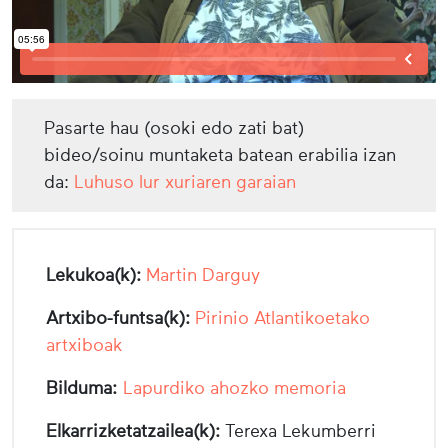
Pasarte hau (osoki edo zati bat)
bideo/soinu muntaketa batean erabilia izan
da:
Luhuso lur xuriaren garaian
Lekukoa(k):
Martin Darguy
Artxibo-funtsa(k):
Pirinio Atlantikoetako
artxiboak
Bilduma:
Lapurdiko ahozko memoria
Elkarrizketatzailea(k):
Terexa Lekumberri