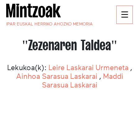
IPAR EUSKAL HERRIKO AHOZKO MEMORIA
"Zezenaren Taldea"
Lekukoa(k):
Leire Laskarai Urmeneta
,
Ainhoa Sarasua Laskarai
,
Maddi
Sarasua Laskarai