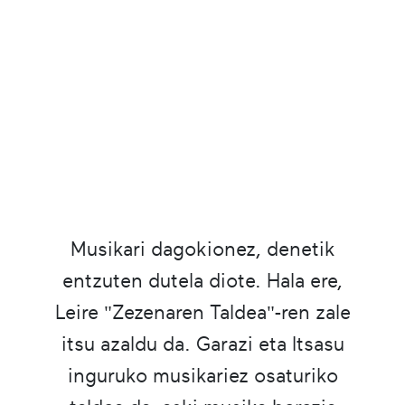
Musikari dagokionez, denetik
entzuten dutela diote. Hala ere,
Leire "Zezenaren Taldea"-ren zale
itsu azaldu da. Garazi eta Itsasu
inguruko musikariez osaturiko