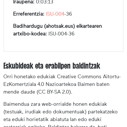
Iraupena:
0:03:13
Erreferentzia:
ISU-004
-36
Badihardugu (ahotsak.eus) elkartearen
artxibo-kodea:
ISU-004-36
Eskubideak eta erabilpen baldintzak
Orri honetako edukiak Creative Commons Aitortu-
EzKomertziala 4.0 Nazioartekoa Baimen baten
mende daude (CC BY-SA 2.0).
Baimendua zara web-orrialde honen edukiak
(testuak, irudiak edo dokumentuak) partekatzeko
eta eduki horietatik abiatuta lan edo eduki