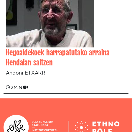
Hegoaldekoek harrapatutako arraina
Hendaian saltzen
Andoni ETXARRI
2 min