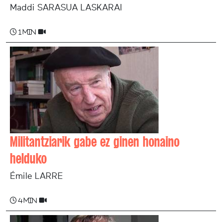
Maddi SARASUA LASKARAI
1 min
Militantziarik gabe ez ginen honaino
helduko
Émile LARRE
4 min