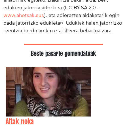
eratorriak egiteko. Baldintza bakarra da, beti,
edukien jatorria aitortzea (CC BY-SA 2.0 -
www.ahotsak.eus
), eta adieraztea aldaketarik egin
bada jatorrizko edukietan. Edukiak haien jatorrizko
lizentzia berdinarekin erabiltzera behartua zara.
Beste pasarte gomendatuak
Aitak noka