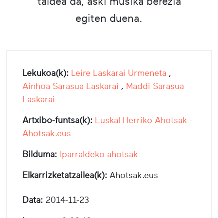
taldea da, aski musika berezia
egiten duena.
Lekukoa(k):
Leire Laskarai Urmeneta
,
Ainhoa Sarasua Laskarai
,
Maddi Sarasua
Laskarai
Artxibo-funtsa(k):
Euskal Herriko Ahotsak -
Ahotsak.eus
Bilduma:
Iparraldeko ahotsak
Elkarrizketatzailea(k):
Ahotsak.eus
Data:
2014-11-23