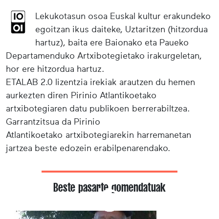
Lekukotasun osoa Euskal kultur erakundeko
egoitzan ikus daiteke, Uztaritzen (hitzordua
hartuz), baita ere Baionako eta Paueko
Departamenduko Artxibotegietako irakurgeletan,
hor ere hitzordua hartuz.
ETALAB 2.0 lizentzia irekiak arautzen du hemen
aurkezten diren Pirinio Atlantikoetako
artxibotegiaren datu publikoen berrerabiltzea.
Garrantzitsua da Pirinio
Atlantikoetako artxibotegiarekin harremanetan
jartzea beste edozein erabilpenarendako.
Beste pasarte gomendatuak