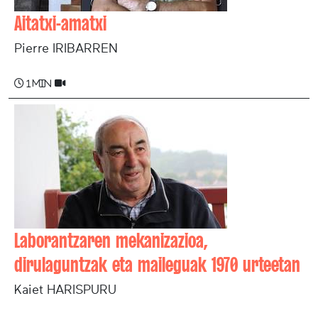
Aitatxi-amatxi
Pierre IRIBARREN
1 min
Laborantzaren mekanizazioa,
dirulaguntzak eta maileguak 1970 urteetan
Kaiet HARISPURU