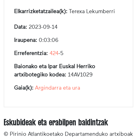
Elkarrizketatzailea(k):
Terexa Lekumberri
Data:
2023-09-14
Iraupena:
0:03:06
Erreferentzia:
424
-5
Baionako eta Ipar Euskal Herriko
artxibotegiko kodea:
14AV1029
Gaia(k):
Argindarra eta ura
Eskubideak eta erabilpen baldintzak
© Pirinio Atlantikoetako Departamenduko artxiboak