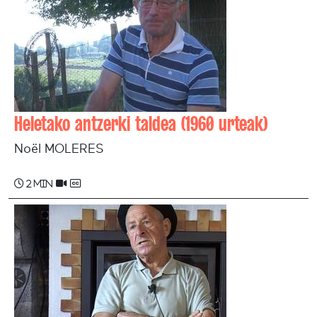
Heletako antzerki taldea (1960 urteak)
Noël MOLERES
2 min