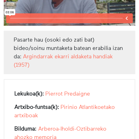
Pasarte hau (osoki edo zati bat)
bideo/soinu muntaketa batean erabilia izan
da:
Argindarrak ekarri aldaketa handiak
(1957)
Lekukoa(k):
Pierrot Predaigne
Artxibo-funtsa(k):
Pirinio Atlantikoetako
artxiboak
Bilduma:
Arberoa-Iholdi-Oztibarreko
ahozko memoria