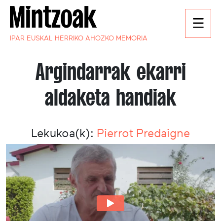
IPAR EUSKAL HERRIKO AHOZKO MEMORIA
Argindarrak ekarri
aldaketa handiak
Lekukoa(k):
Pierrot Predaigne