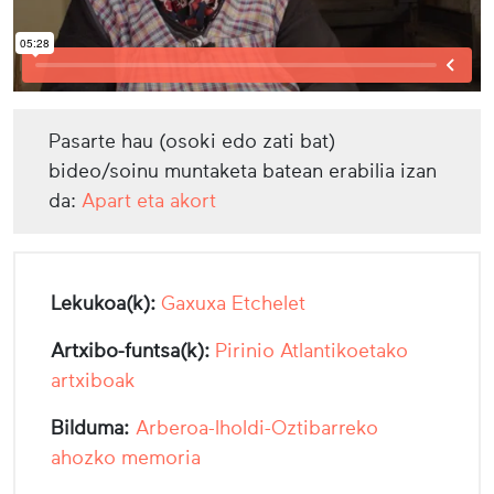
Pasarte hau (osoki edo zati bat)
bideo/soinu muntaketa batean erabilia izan
da:
Apart eta akort
Lekukoa(k):
Gaxuxa Etchelet
Artxibo-funtsa(k):
Pirinio Atlantikoetako
artxiboak
Bilduma:
Arberoa-Iholdi-Oztibarreko
ahozko memoria