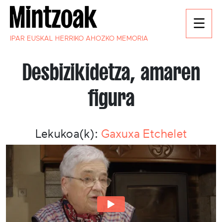
IPAR EUSKAL HERRIKO AHOZKO MEMORIA
Desbizikidetza, amaren
figura
Lekukoa(k):
Gaxuxa Etchelet