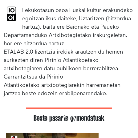
Lekukotasun osoa Euskal kultur erakundeko
egoitzan ikus daiteke, Uztaritzen (hitzordua
hartuz), baita ere Baionako eta Paueko
Departamenduko Artxibotegietako irakurgeletan,
hor ere hitzordua hartuz.
ETALAB 2.0 lizentzia irekiak arautzen du hemen
aurkezten diren Pirinio Atlantikoetako
artxibotegiaren datu publikoen berrerabiltzea.
Garrantzitsua da Pirinio
Atlantikoetako artxibotegiarekin harremanetan
jartzea beste edozein erabilpenarendako.
Beste pasarte gomendatuak