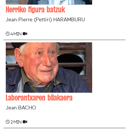
Herriko figura batzuk
Jean-Pierre (Pettiri) HARAMBURU
4 min
Laborantxaren bilakaera
Jean BACHO
2 min