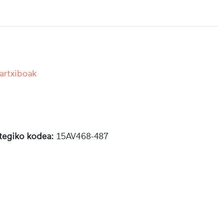
 artxiboak
otegiko kodea:
15AV468-487