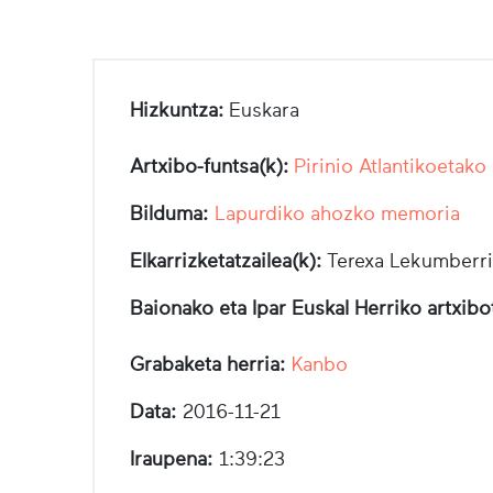
Hizkuntza:
Euskara
Artxibo-funtsa(k):
Pirinio Atlantikoetako
Bilduma:
Lapurdiko ahozko memoria
Elkarrizketatzailea(k):
Terexa Lekumberri
Baionako eta Ipar Euskal Herriko artxib
Grabaketa herria:
Kanbo
Data:
2016-11-21
Iraupena:
1:39:23