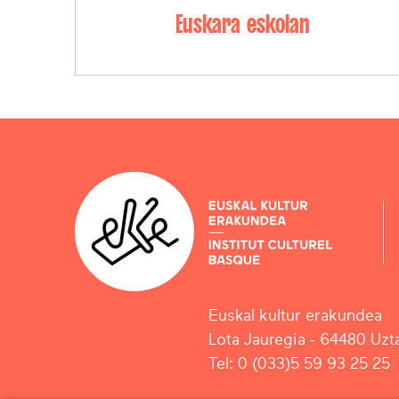
Euskara eskolan
Euskal kultur erakundea
Lota Jauregia - 64480 Uzta
Tel: 0 (033)5 59 93 25 25