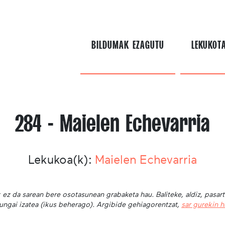
BILDUMAK EZAGUTU
LEKUKOT
284 - Maielen Echevarria
Lekukoa(k):
Maielen Echevarria
 ez da sarean bere osotasunean grabaketa hau. Baliteke, aldiz, pasar
ungai izatea (ikus beherago). Argibide gehiagorentzat,
sar gurekin 