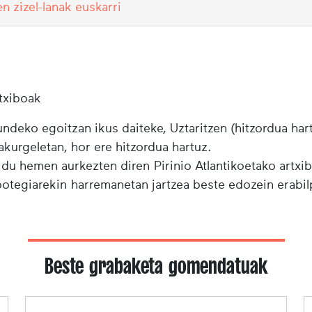
en zizel-lanak euskarri
txiboak
ndeko egoitzan ikus daiteke, Uztaritzen (hitzordua har
urgeletan, hor ere hitzordua hartuz.
 du hemen aurkezten diren Pirinio Atlantikoetako artxi
ibotegiarekin harremanetan jartzea beste edozein erabi
Beste grabaketa gomendatuak