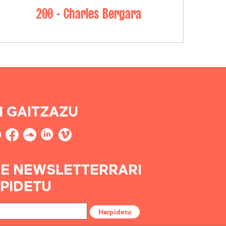
200 - Charles Bergara
I GAITZAZU
E NEWSLETTERRARI
PIDETU
Harpidetu