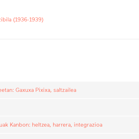
ibila (1936-1939)
tan: Gaxuxa Pixixa, saltzailea
uak Kanbon: heltzea, harrera, integrazioa