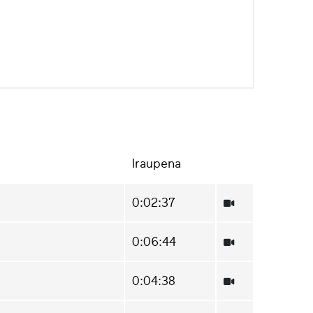
Iraupena
0:02:37
0:06:44
0:04:38