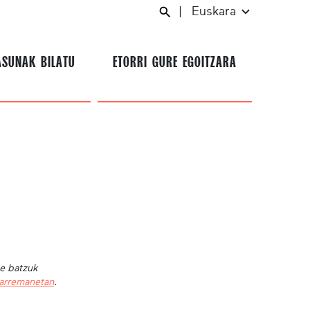
|
Euskara
ASUNAK BILATU
ETORRI GURE EGOITZARA
te batzuk
harremanetan
.