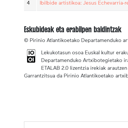
4
Ibilbide artistikoa: Jesus Echevarria-r
Eskubideak eta erabilpen baldintzak
© Pirinio Atlantikoetako Departamenduko ar
Lekukotasun osoa Euskal kultur eraku
Departamenduko Artxibotegietako irak
ETALAB 2.0 lizentzia irekiak arautzen
Garrantzitsua da Pirinio Atlantikoetako artx