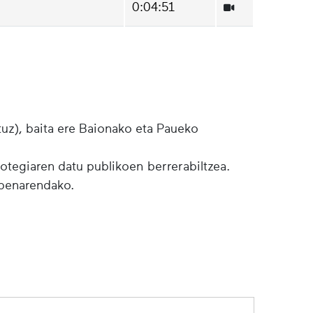
0:04:51
tuz), baita ere Baionako eta Paueko
botegiaren datu publikoen berrerabiltzea.
lpenarendako.