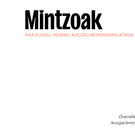
IPAR EUSKAL HERRIKO AHOZKO MEMORIAREN ATARIA
Oraindik
ikusgai/entz