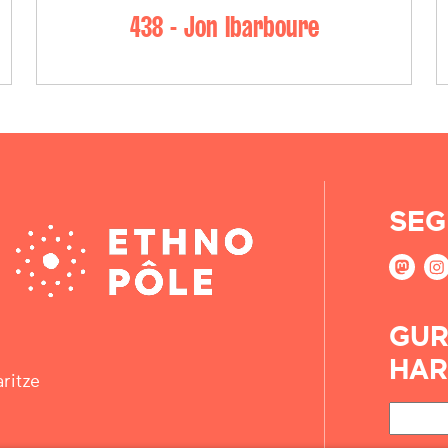
438 - Jon Ibarboure
SEG
GUR
HAR
ritze