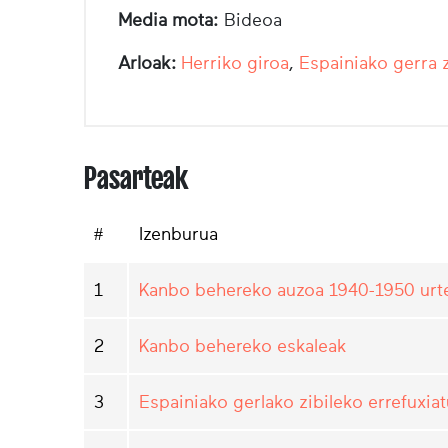
Media mota:
Bideoa
Arloak:
Herriko giroa
,
Espainiako gerra z
Pasarteak
#
Izenburua
1
Kanbo behereko auzoa 1940-1950 urtee
2
Kanbo behereko eskaleak
3
Espainiako gerlako zibileko errefuxiat