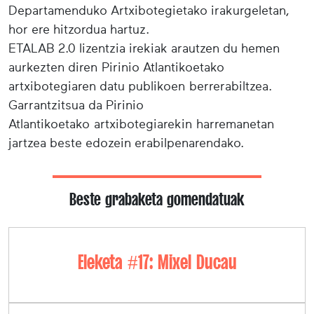
Departamenduko Artxibotegietako irakurgeletan,
hor ere hitzordua hartuz.
ETALAB 2.0 lizentzia irekiak arautzen du hemen
aurkezten diren Pirinio Atlantikoetako
artxibotegiaren datu publikoen berrerabiltzea.
Garrantzitsua da Pirinio
Atlantikoetako artxibotegiarekin harremanetan
jartzea beste edozein erabilpenarendako.
Beste grabaketa gomendatuak
Eleketa #17: Mixel Ducau