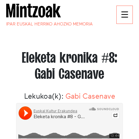
IPAR EUSKAL HERRIKO AHOZKO MEMORIA
Eleketa kronika #8:
Gabi Casenave
Lekukoa(k):
Gabi Casenave