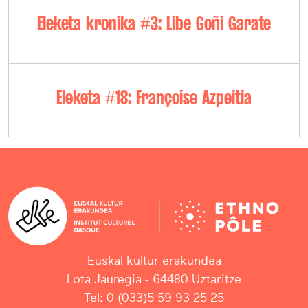
Eleketa kronika #3: Libe Goñi Garate
Eleketa #18: Françoise Azpeitia
Euskal kultur erakundea
Lota Jauregia - 64480 Uztaritze
Tel: 0 (033)5 59 93 25 25