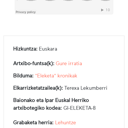
Hizkuntza:
Euskara
Artxibo-funtsa(k):
Gure irratia
Bilduma:
"Eleketa" kronikak
Elkarrizketatzailea(k):
Terexa Lekumberri
Baionako eta Ipar Euskal Herriko
artxibotegiko kodea:
GI-ELEKETA-8
Grabaketa herria:
Lehuntze