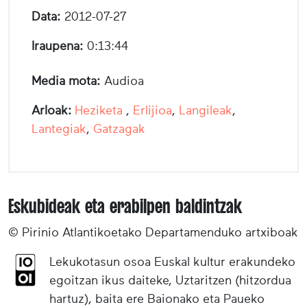
Data:
2012-07-27
Iraupena:
0:13:44
Media mota:
Audioa
Arloak:
Heziketa
,
Erlijioa
,
Langileak
,
Lantegiak
,
Gatzagak
Eskubideak eta erabilpen baldintzak
© Pirinio Atlantikoetako Departamenduko artxiboak
Lekukotasun osoa Euskal kultur erakundeko
egoitzan ikus daiteke, Uztaritzen (hitzordua
hartuz), baita ere Baionako eta Paueko