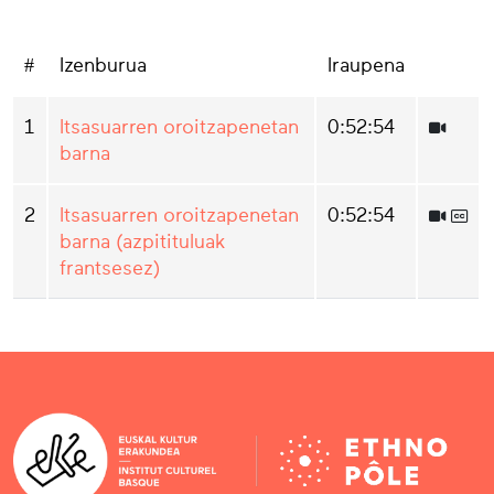
#
Izenburua
Iraupena
1
Itsasuarren oroitzapenetan
0:52:54
barna
2
Itsasuarren oroitzapenetan
0:52:54
barna (azpitituluak
frantsesez)