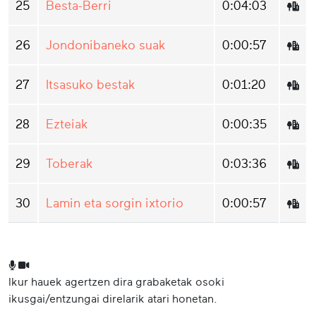
25
Besta-Berri
0:04:03
26
Jondonibaneko suak
0:00:57
27
Itsasuko bestak
0:01:20
28
Ezteiak
0:00:35
29
Toberak
0:03:36
30
Lamin eta sorgin ixtorio
0:00:57
Ikur hauek agertzen dira grabaketak osoki
ikusgai/entzungai direlarik atari honetan.