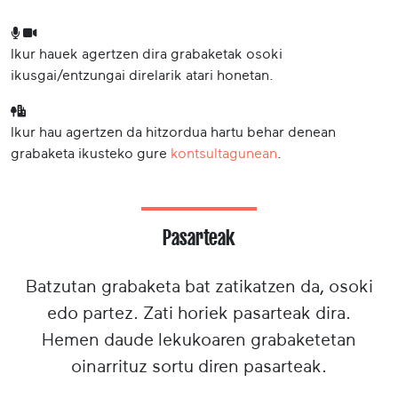
Ikur hauek agertzen dira grabaketak osoki
ikusgai/entzungai direlarik atari honetan.
Ikur hau agertzen da hitzordua hartu behar denean
grabaketa ikusteko gure
kontsultagunean
.
Pasarteak
Batzutan grabaketa bat zatikatzen da, osoki
edo partez. Zati horiek pasarteak dira.
Hemen daude lekukoaren grabaketetan
oinarrituz sortu diren pasarteak.