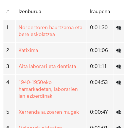
#
Izenburua
Iraupena
1
Norbertoren haurtzaroa eta
0:01:30
bere eskolatzea
2
Katixima
0:01:06
3
Aita laborari eta dentista
0:01:11
4
1940-1950eko
0:04:53
hamarkadetan, laborarien
lan ezberdinak
5
Xerrenda auzoaren mugak
0:00:47