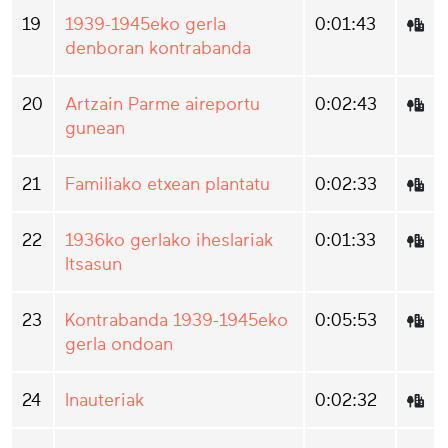
19
1939-1945eko gerla
0:01:43
denboran kontrabanda
20
Artzain Parme aireportu
0:02:43
gunean
21
Familiako etxean plantatu
0:02:33
22
1936ko gerlako iheslariak
0:01:33
Itsasun
23
Kontrabanda 1939-1945eko
0:05:53
gerla ondoan
24
Inauteriak
0:02:32