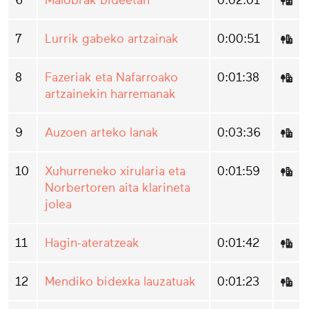
6
Malobrak bideetan
0:02:01
7
Lurrik gabeko artzainak
0:00:51
8
Fazeriak eta Nafarroako
0:01:38
artzainekin harremanak
9
Auzoen arteko lanak
0:03:36
10
Xuhurreneko xirularia eta
0:01:59
Norbertoren aita klarineta
jolea
11
Hagin-ateratzeak
0:01:42
12
Mendiko bidexka lauzatuak
0:01:23