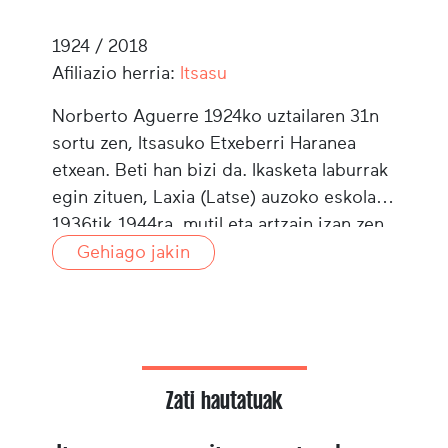
1924 / 2018
Afiliazio herria:
Itsasu
Norberto Aguerre 1924ko uztailaren 31n
sortu zen, Itsasuko Etxeberri Haranea
etxean. Beti han bizi da. Ikasketa laburrak
egin zituen, Laxia (Latse) auzoko eskolan.
1936tik 1944ra, mutil eta artzain izan zen,
Uztaritzen, Luhuson eta Bankan. 1945az
Gehiago jakin
geroz, laboraria da, Etxeberri Haranean.
1952an ezkondu zen eta 3 haur ukan
zituen.
Zati hautatuak