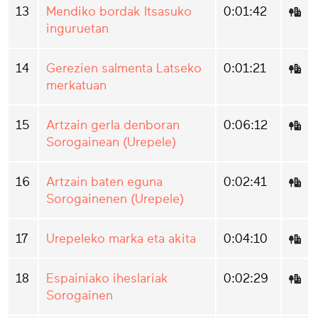
13
Mendiko bordak Itsasuko
0:01:42
inguruetan
14
Gerezien salmenta Latseko
0:01:21
merkatuan
15
Artzain gerla denboran
0:06:12
Sorogainean (Urepele)
16
Artzain baten eguna
0:02:41
Sorogainenen (Urepele)
17
Urepeleko marka eta akita
0:04:10
18
Espainiako iheslariak
0:02:29
Sorogainen