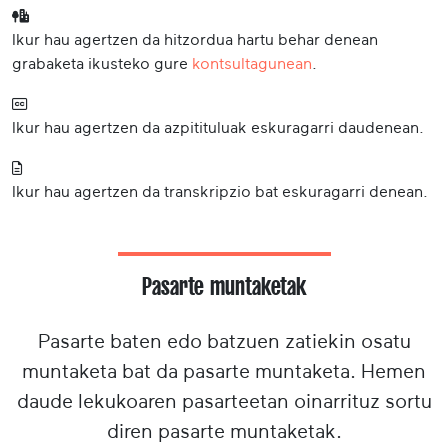
Ikur hau agertzen da hitzordua hartu behar denean
grabaketa ikusteko gure
kontsultagunean
.
Ikur hau agertzen da azpitituluak eskuragarri daudenean.
Ikur hau agertzen da transkripzio bat eskuragarri denean.
Pasarte muntaketak
Pasarte baten edo batzuen zatiekin osatu
muntaketa bat da pasarte muntaketa. Hemen
daude lekukoaren pasarteetan oinarrituz sortu
diren pasarte muntaketak.