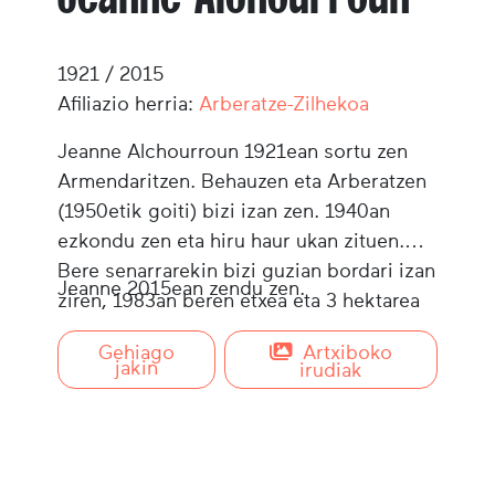
1921 / 2015
Afiliazio herria:
Arberatze-Zilhekoa
Jeanne Alchourroun 1921ean sortu zen
Armendaritzen. Behauzen eta Arberatzen
(1950etik goiti) bizi izan zen. 1940an
ezkondu zen eta hiru haur ukan zituen.
Bere senarrarekin bizi guzian bordari izan
Jeanne 2015ean zendu zen.
ziren, 1983an beren etxea eta 3 hektarea
erosi zituzten arte.
Gehiago
Artxiboko
jakin
irudiak