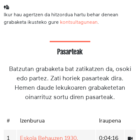
Ikur hau agertzen da hitzordua hartu behar denean
grabaketa ikusteko gure
kontsultagunean
.
Pasarteak
Batzutan grabaketa bat zatikatzen da, osoki
edo partez. Zati horiek pasarteak dira.
Hemen daude lekukoaren grabaketetan
oinarrituz sortu diren pasarteak.
#
Izenburua
Iraupena
1
Eskola Behauzen 1930.
0:04:16