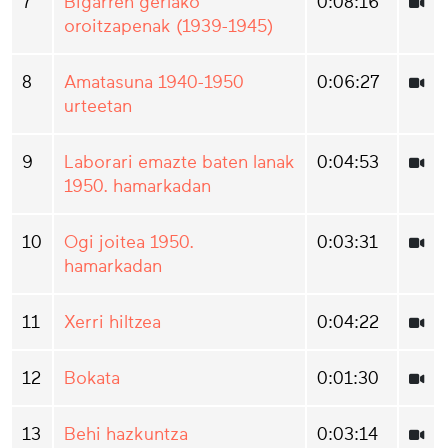
7
Bigarren gerlako
0:08:16
oroitzapenak (1939-1945)
8
Amatasuna 1940-1950
0:06:27
urteetan
9
Laborari emazte baten lanak
0:04:53
1950. hamarkadan
10
Ogi joitea 1950.
0:03:31
hamarkadan
11
Xerri hiltzea
0:04:22
12
Bokata
0:01:30
13
Behi hazkuntza
0:03:14