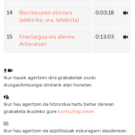
14
Berritasunen etorrera
0:03:18
(elektrika, ura, telebista)
15
Etxetiargoa eta aferma
0:13:03
Arberatzen
Ikur hauek agertzen dira grabaketak osoki
ikusgai/entzungai direlarik atari honetan.
Ikur hau agertzen da hitzordua hartu behar denean
grabaketa ikusteko gure
kontsultagunean
.
Ikur hau agertzen da azpitituluak eskuragarri daudenean.