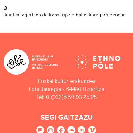
Ikur hau agertzen da transkripzio bat eskuragarri denean.
Euskal kultur erakundea
Lota Jauregia - 64480 Uztaritze
Tel: 0 (033)5 59 93 25 25
SEGI GAITZAZU