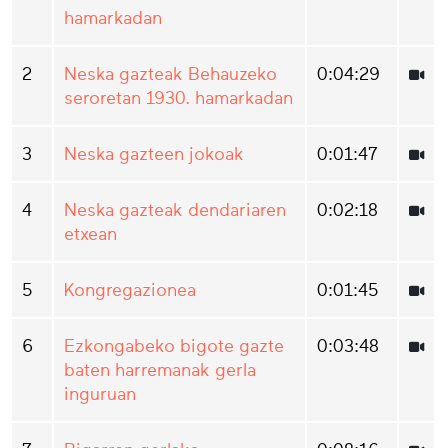
hamarkadan
2
Neska gazteak Behauzeko
0:04:29
seroretan 1930. hamarkadan
3
Neska gazteen jokoak
0:01:47
4
Neska gazteak dendariaren
0:02:18
etxean
5
Kongregazionea
0:01:45
6
Ezkongabeko bigote gazte
0:03:48
baten harremanak gerla
inguruan