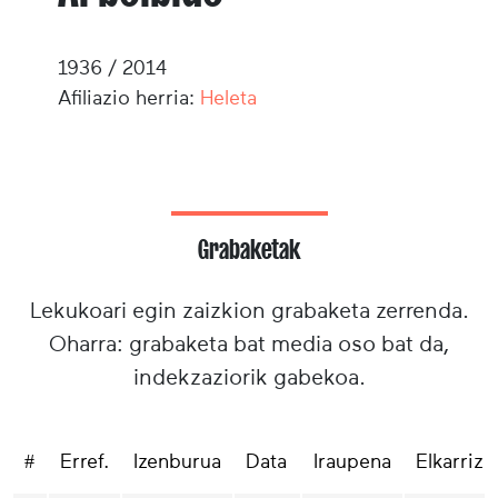
1936 / 2014
Afiliazio herria:
Heleta
Grabaketak
Lekukoari egin zaizkion grabaketa zerrenda.
Oharra: grabaketa bat media oso bat da,
indekzaziorik gabekoa.
#
Erref.
Izenburua
Data
Iraupena
Elkarrizk