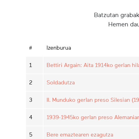
Batzutan grabake
Hemen daud
#
Izenburua
1
Bettiri Argain: Aita 1914ko gerlan hil
2
Soldadutza
3
II. Munduko gerlan preso Silesian (1
4
1939-1945ko gerlan preso Alemani
5
Bere emaztearen ezagutza