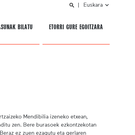
|
Euskara
ASUNAK BILATU
ETORRI GURE EGOITZARA
rtzaizeko Mendibilia izeneko etxean,
anditu zen. Bere burasoek ezkontzekotan
. Beraz ez zuen ezagutu eta gerlaren