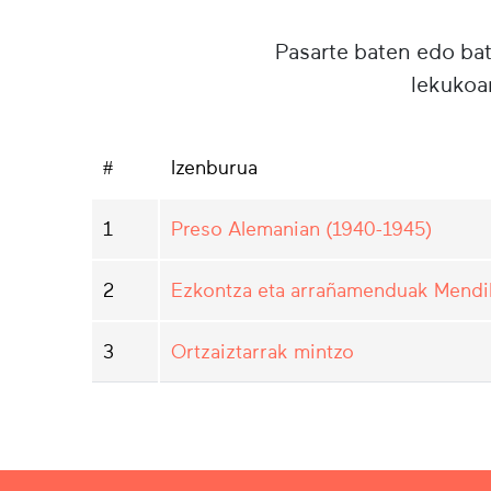
Pasarte baten edo ba
lekukoa
#
Izenburua
1
Preso Alemanian (1940-1945)
2
Ezkontza eta arrañamenduak Mendib
3
Ortzaiztarrak mintzo