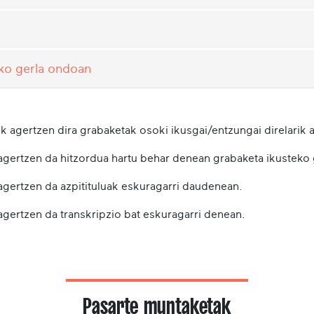
ko gerla ondoan
k agertzen dira grabaketak osoki ikusgai/entzungai direlarik a
 agertzen da hitzordua hartu behar denean grabaketa ikusteko
 agertzen da azpitituluak eskuragarri daudenean.
agertzen da transkripzio bat eskuragarri denean.
Pasarte muntaketak