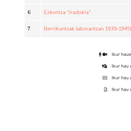
6
Ezkontza "iradokia"
7
Berrikuntzak laborantzan 1939-1945
Ikur haue
Ikur hau
Ikur hau
Ikur hau 