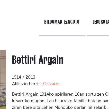
BILDUMAK EZAGUTU
LEKUKOT
Bettiri Argain
1914 / 2013
Afiliazio herria:
Ortzaize
Bettiri Argain 1914ko apirilaren 16an sortu zen O
Irisarriko mugan. Lau haurreko familia batean h
ziren bere aita Lehen Munduko gerlan hil zelarik