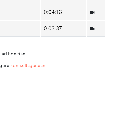
0:04:16
0:03:37
tari honetan.
 gure
kontsultagunean
.