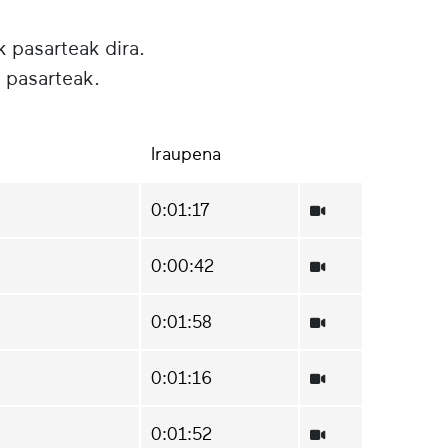
k pasarteak dira.
 pasarteak.
Iraupena
0:01:17
0:00:42
0:01:58
0:01:16
0:01:52