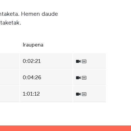
untaketa. Hemen daude
taketak.
Iraupena
0:02:21
0:04:26
1:01:12