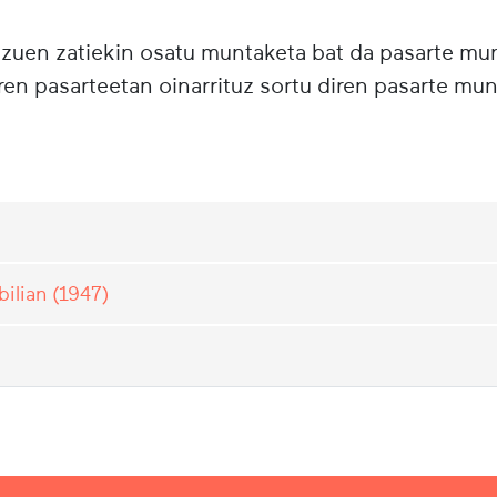
tzuen zatiekin osatu muntaketa bat da pasarte m
ren pasarteetan oinarrituz sortu diren pasarte mun
ilian (1947)