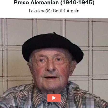
Preso Alemanian (1940-1945)
Lekukoa(k): Bettiri Argain