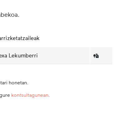
abekoa.
arrizketatzaileak
exa Lekumberri
tari honetan.
 gure
kontsultagunean
.