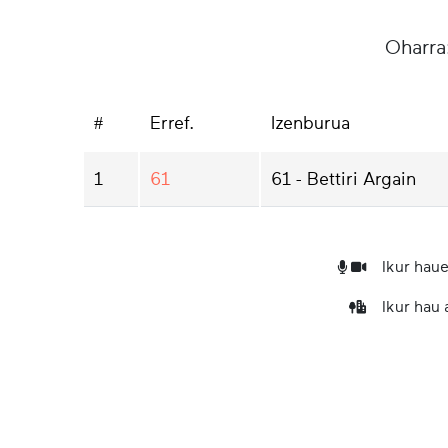
Oharra
#
Erref.
Izenburua
1
61
61 - Bettiri Argain
Ikur haue
Ikur hau