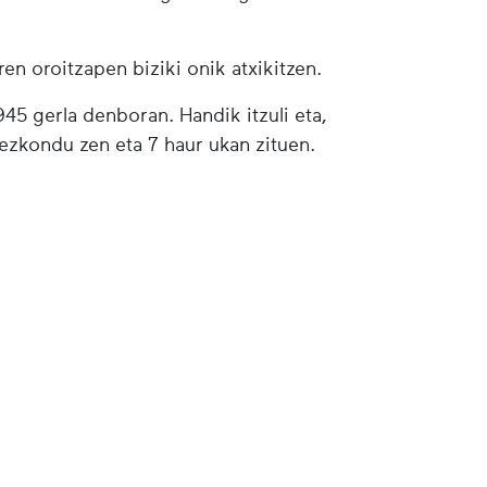
ren oroitzapen biziki onik atxikitzen.
45 gerla denboran. Handik itzuli eta,
ezkondu zen eta 7 haur ukan zituen.