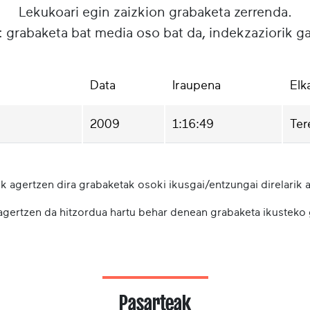
Lekukoari egin zaizkion grabaketa zerrenda.
: grabaketa bat media oso bat da, indekzaziorik g
Data
Iraupena
Elk
2009
1:16:49
Ter
k agertzen dira grabaketak osoki ikusgai/entzungai direlarik a
 agertzen da hitzordua hartu behar denean grabaketa ikusteko
Pasarteak