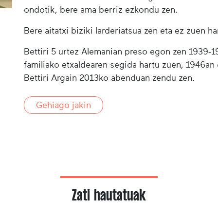
ondotik, bere ama berriz ezkondu zen.
Bere aitatxi biziki larderiatsua zen eta ez zuen ha
Bettiri 5 urtez Alemanian preso egon zen 1939-19
familiako etxaldearen segida hartu zuen, 1946an 
Bettiri Argain 2013ko abenduan zendu zen.
Gehiago jakin
Zati hautatuak