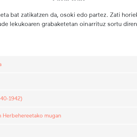
ta bat zatikatzen da, osoki edo partez. Zati horie
e lekukoaren grabaketetan oinarrituz sortu diren
a
940-1942)
an Herbehereetako mugan