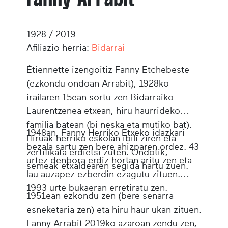
1928 / 2019
Afiliazio herria:
Bidarrai
Étiennette izengoitiz Fanny Etchebeste
(ezkondu ondoan Arrabit), 1928ko
irailaren 15ean sortu zen Bidarraiko
Laurentzenea etxean, hiru haurrideko
familia batean (bi neska eta mutiko bat).
1948an, Fanny Herriko Etxeko idazkari
Hiruak herriko eskolan ibili ziren eta
bezala sartu zen bere ahizparen ordez. 43
zertifikata erdietsi zuten. Ondotik,
urtez denbora erdiz hortan aritu zen eta
semeak etxaldearen segida hartu zuen.
lau auzapez ezberdin ezagutu zituen.
1993 urte bukaeran erretiratu zen.
1951ean ezkondu zen (bere senarra
esneketaria zen) eta hiru haur ukan zituen.
Fanny Arrabit 2019ko azaroan zendu zen,