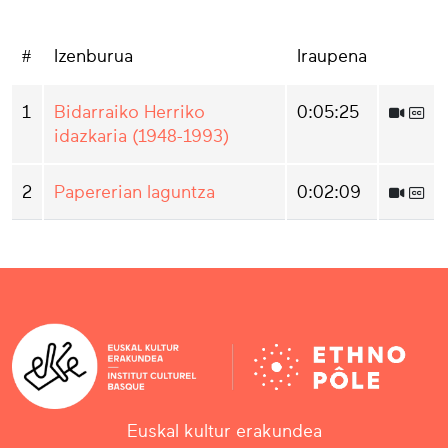
#
Izenburua
Iraupena
1
Bidarraiko Herriko
0:05:25
idazkaria (1948-1993)
2
Papererian laguntza
0:02:09
Euskal kultur erakundea