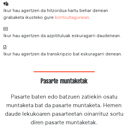
Ikur hau agertzen da hitzordua hartu behar denean
grabaketa ikusteko gure
kontsultagunean
.
Ikur hau agertzen da azpitituluak eskuragarri daudenean.
Ikur hau agertzen da transkripzio bat eskuragarri denean.
Pasarte muntaketak
Pasarte baten edo batzuen zatiekin osatu
muntaketa bat da pasarte muntaketa. Hemen
daude lekukoaren pasarteetan oinarrituz sortu
diren pasarte muntaketak.