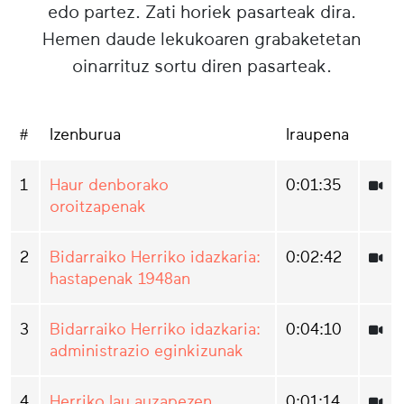
edo partez. Zati horiek pasarteak dira.
Hemen daude lekukoaren grabaketetan
oinarrituz sortu diren pasarteak.
#
Izenburua
Iraupena
1
Haur denborako
0:01:35
oroitzapenak
2
Bidarraiko Herriko idazkaria:
0:02:42
hastapenak 1948an
3
Bidarraiko Herriko idazkaria:
0:04:10
administrazio eginkizunak
4
Herriko lau auzapezen
0:01:14