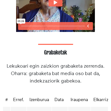
Grabaketak
Lekukoari egin zaizkion grabaketa zerrenda.
Oharra: grabaketa bat media oso bat da,
indekzaziorik gabekoa.
#
Erref.
Izenburua
Data
Iraupena
Elkarrizk