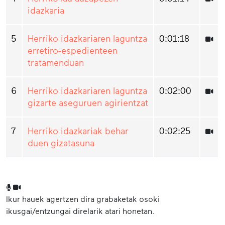
idazkaria
5
Herriko idazkariaren laguntza
0:01:18
erretiro-espedienteen
tratamenduan
6
Herriko idazkariaren laguntza
0:02:00
gizarte aseguruen agirientzat
7
Herriko idazkariak behar
0:02:25
duen gizatasuna
Ikur hauek agertzen dira grabaketak osoki
ikusgai/entzungai direlarik atari honetan.