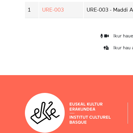
1
URE-003
URE-003 - Maddi A
Ikur haue
Ikur hau