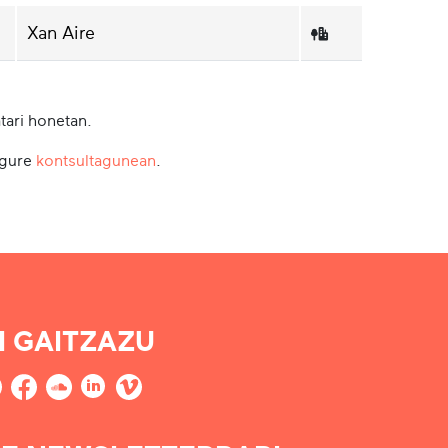
Xan Aire
tari honetan.
 gure
kontsultagunean
.
I GAITZAZU