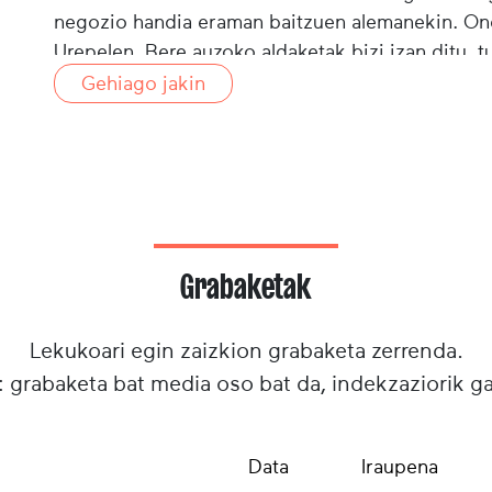
negozio handia eraman baitzuen alemanekin. Ond
Urepelen. Bere auzoko aldaketak bizi izan ditu, 
Fededun handia ere da. Urepeleko emazterik xah
Gehiago jakin
Grabaketak
Lekukoari egin zaizkion grabaketa zerrenda.
: grabaketa bat media oso bat da, indekzaziorik g
Data
Iraupena