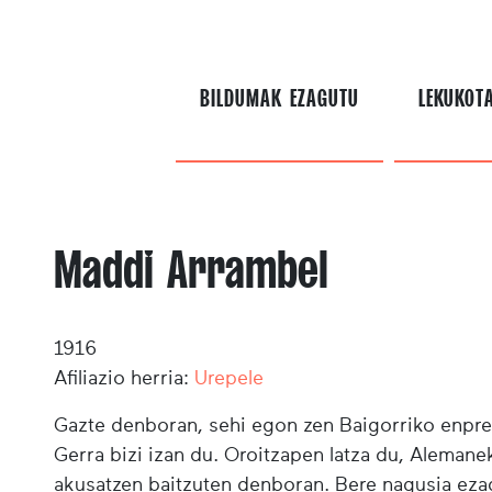
BILDUMAK EZAGUTU
LEKUKOT
Maddi Arrambel
1916
Afiliazio herria:
Urepele
Gazte denboran, sehi egon zen Baigorriko enpr
Gerra bizi izan du. Oroitzapen latza du, Alemanek
akusatzen baitzuten denboran. Bere nagusia ezag