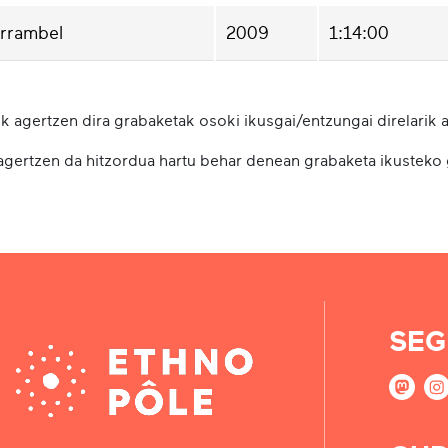
rrambel
2009
1:14:00
k agertzen dira grabaketak osoki ikusgai/entzungai direlarik a
 agertzen da hitzordua hartu behar denean grabaketa ikusteko
SEG