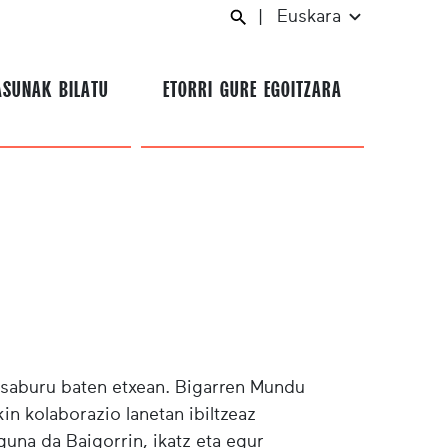
|
Euskara
ASUNAK BILATU
ETORRI GURE EGOITZARA
esaburu baten etxean. Bigarren Mundu
in kolaborazio lanetan ibiltzeaz
una da Baigorrin, ikatz eta egur