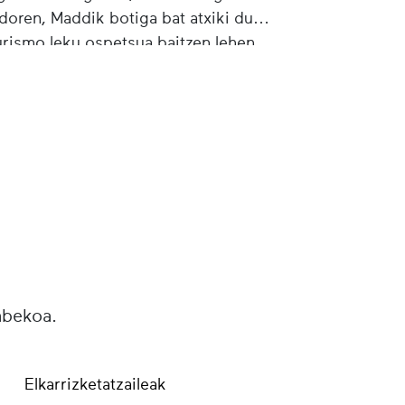
oren, Maddik botiga bat atxiki du
turismo leku ospetsua baitzen lehen.
arrena.
abekoa.
Elkarrizketatzaileak