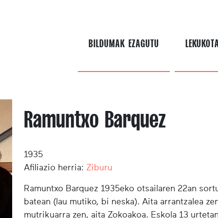
BILDUMAK EZAGUTU
LEKUKOT
Ramuntxo Barquez
1935
Afiliazio herria:
Ziburu
Ramuntxo Barquez 1935eko otsailaren 22an sortua
batean (lau mutiko, bi neska). Aita arrantzalea ze
mutrikuarra zen, aita Zokoakoa. Eskola 13 urtetan