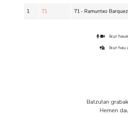
1
71
71 - Ramuntxo Barquez
Ikur haue
Ikur hau
Batzutan grabake
Hemen daud