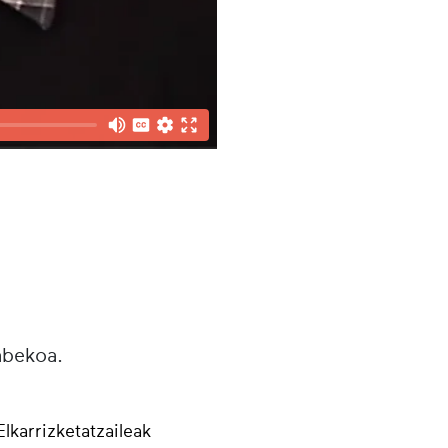
abekoa.
Elkarrizketatzaileak