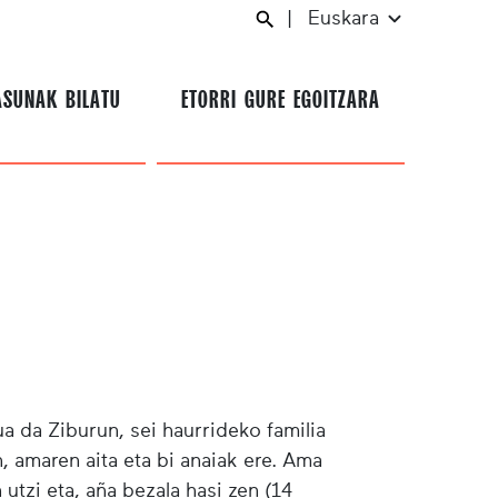
|
Euskara
ASUNAK BILATU
ETORRI GURE EGOITZARA
 da Ziburun, sei haurrideko familia
n, amaren aita eta bi anaiak ere. Ama
 utzi eta, aña bezala hasi zen (14