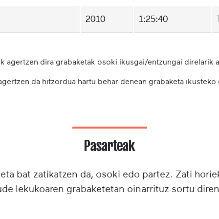
2010
1:25:40
k agertzen dira grabaketak osoki ikusgai/entzungai direlarik a
 agertzen da hitzordua hartu behar denean grabaketa ikusteko
Pasarteak
ta bat zatikatzen da, osoki edo partez. Zati horie
e lekukoaren grabaketetan oinarrituz sortu diren