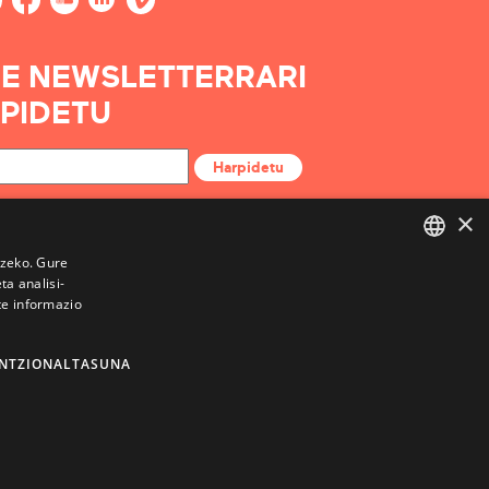
E NEWSLETTERRARI
PIDETU
Harpidetu
×
tzeko. Gure
a analisi-
BASQUE
te informazio
FRENCH
SPANISH
NTZIONALTASUNA
ENGLISH