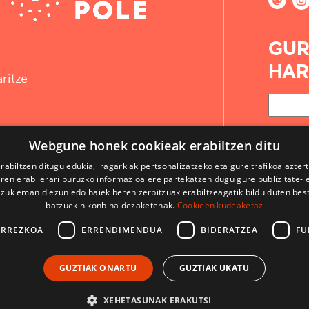
GUR
HAR
ritze
Webgune honek cookieak erabiltzen ditu
rabiltzen ditugu edukia, iragarkiak pertsonalizatzeko eta gure trafikoa azter
en erabilerari buruzko informazioa ere partekatzen dugu gure publizitate- et
 zuk eman diezun edo haiek beren zerbitzuak erabiltzeagatik bildu duten bes
batzuekin konbina dezaketenak.
Cookieen kudeaketaz
ARREZKOA
ERRENDIMENDUA
BIDERATZEA
FU
KONTAKTUA
GUZTIAK ONARTU
GUZTIAK UKATU
ERABILPEN BALDINTZAK
LEGE OHARRAK
XEHETASUNAK ERAKUTSI
CodeSyntax-ek garatua. Softwarea:
Django
.