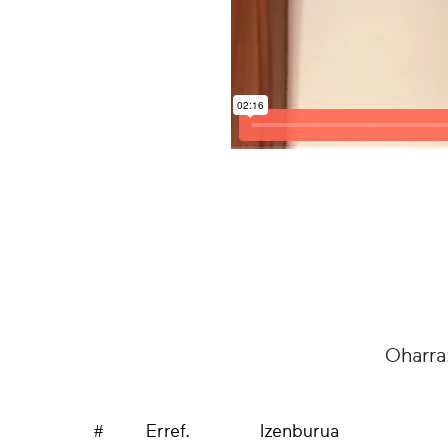
Oharra
#
Erref.
Izenburua