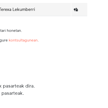
Terexa Lekumberri
tari honetan.
 gure
kontsultagunean
.
k pasarteak dira.
 pasarteak.