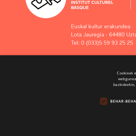
Euskal kultur erakundea
Lota Jauregia - 64480 Uzta
Tel: 0 (033)5 59 93 25 25
Cookieak e
webgunear
bazkideekin,
BEHAR-BEH