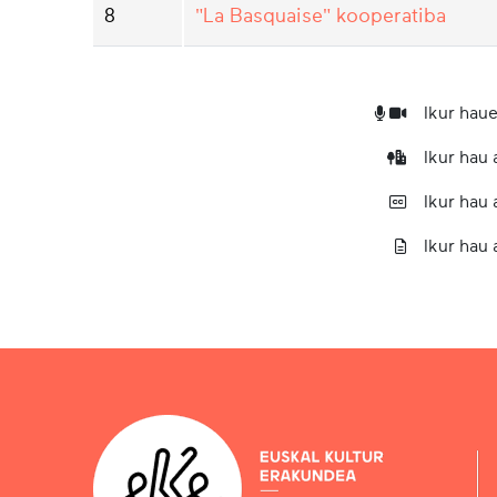
8
"La Basquaise" kooperatiba
Ikur haue
Ikur hau
Ikur hau
Ikur hau 