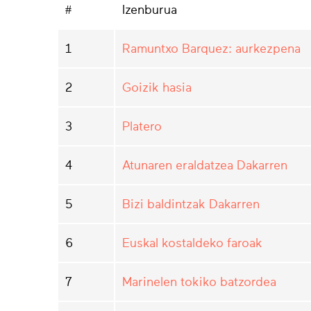
#
Izenburua
1
Ramuntxo Barquez: aurkezpena
2
Goizik hasia
3
Platero
4
Atunaren eraldatzea Dakarren
5
Bizi baldintzak Dakarren
6
Euskal kostaldeko faroak
7
Marinelen tokiko batzordea