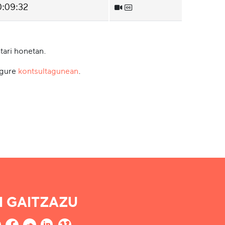
0:09:32
tari honetan.
 gure
kontsultagunean
.
I GAITZAZU