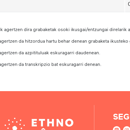
k agertzen dira grabaketak osoki ikusgai/entzungai direlarik a
 agertzen da hitzordua hartu behar denean grabaketa ikusteko
 agertzen da azpitituluak eskuragarri daudenean.
agertzen da transkripzio bat eskuragarri denean.
SEG