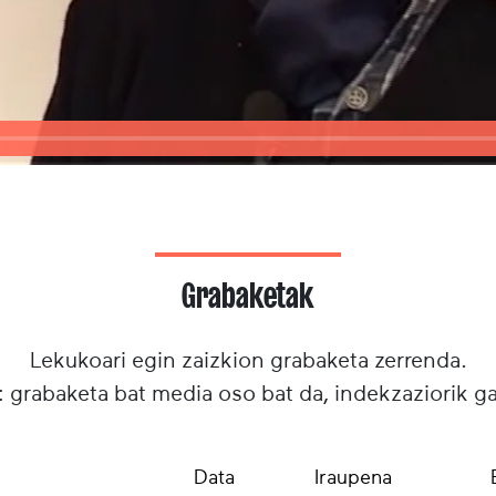
Grabaketak
Lekukoari egin zaizkion grabaketa zerrenda.
: grabaketa bat media oso bat da, indekzaziorik g
Data
Iraupena