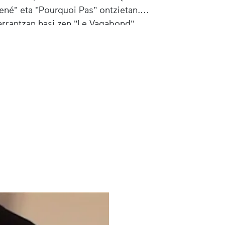
René" eta "Pourquoi Pas" ontzietan.
arrantzan hasi zen "Le Vagabond"
zkondu zen eta 1960an bere lehen
u). 1968an hasirik erresponsabilitateak
geroz honen lehendakari dago