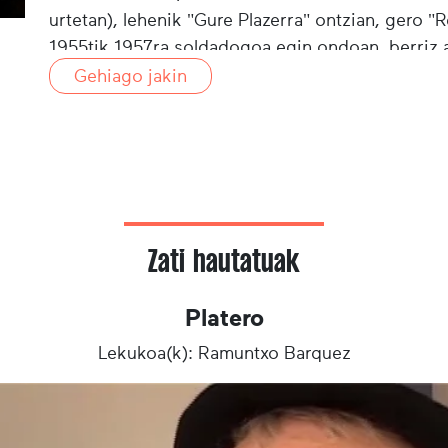
urtetan), lehenik "Gure Plazerra" ontzian, gero "
1955tik 1957ra soldadogoa egin ondoan, berriz 
barkuan, erretreta hartu arte. 1959an Urruñan e
Gehiago jakin
kanpaina Dakarren egin zuen (orotara bi egin dit
badauzka "La Basquaise" kooperatiban, 1983az 
Zati hautatuak
Platero
Lekukoa(k): Ramuntxo Barquez