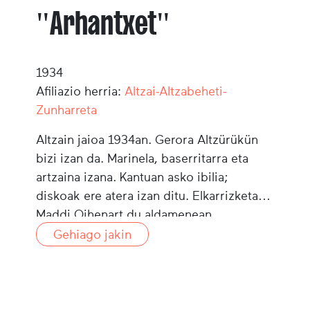
"Arhantxet"
1934
Afiliazio herria:
Altzai-Altzabeheti-
Zunharreta
Altzain jaioa 1934an. Gerora Altzürükün
bizi izan da. Marinela, baserritarra eta
artzaina izana. Kantuan asko ibilia;
diskoak ere atera izan ditu. Elkarrizketan
Maddi Oihenart du aldamenean.
Gehiago jakin