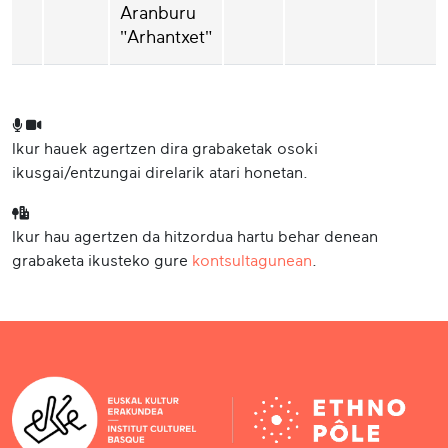
Aranburu
"Arhantxet"
Ikur hauek agertzen dira grabaketak osoki
ikusgai/entzungai direlarik atari honetan.
Ikur hau agertzen da hitzordua hartu behar denean
grabaketa ikusteko gure
kontsultagunean
.