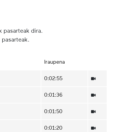
k pasarteak dira.
 pasarteak.
Iraupena
0:02:55
0:01:36
0:01:50
0:01:20