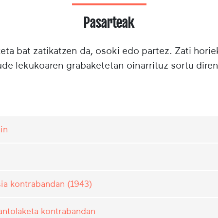
Pasarteak
ta bat zatikatzen da, osoki edo partez. Zati horie
e lekukoaren grabaketetan oinarrituz sortu diren
in
sia kontrabandan (1943)
antolaketa kontrabandan