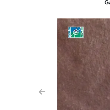
G
Aurrekoa