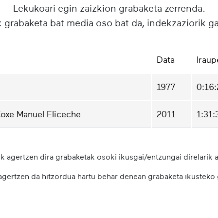
Lekukoari egin zaizkion grabaketa zerrenda.
: grabaketa bat media oso bat da, indekzaziorik g
Data
Iraup
1977
0:16
Koxe Manuel Eliceche
2011
1:31:
k agertzen dira grabaketak osoki ikusgai/entzungai direlarik a
 agertzen da hitzordua hartu behar denean grabaketa ikusteko