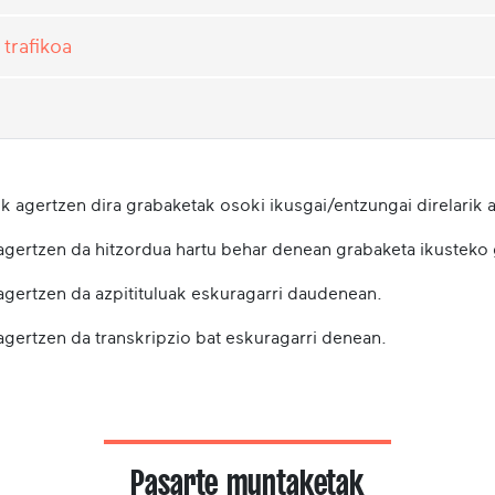
trafikoa
k agertzen dira grabaketak osoki ikusgai/entzungai direlarik a
 agertzen da hitzordua hartu behar denean grabaketa ikusteko
 agertzen da azpitituluak eskuragarri daudenean.
agertzen da transkripzio bat eskuragarri denean.
Pasarte muntaketak