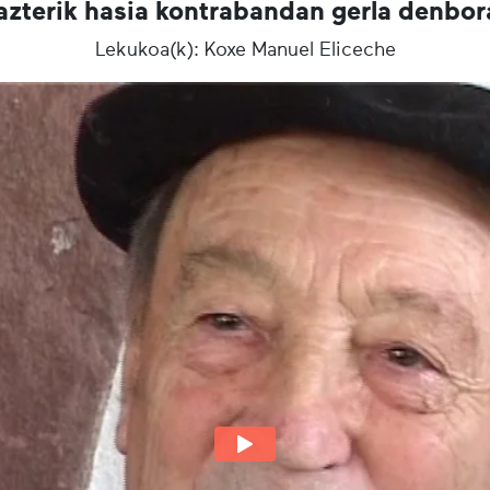
azterik hasia kontrabandan gerla denbor
Lekukoa(k): Koxe Manuel Eliceche