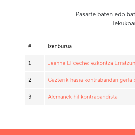
Pasarte baten edo ba
lekukoa
#
Izenburua
1
Jeanne Eliceche: ezkontza Erratzu
2
Gazterik hasia kontrabandan gerla
3
Alemanek hil kontrabandista