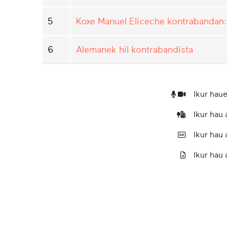
5
Koxe Manuel Eliceche kontrabandan: 
6
Alemanek hil kontrabandista
Ikur haue
Ikur hau
Ikur hau
Ikur hau 