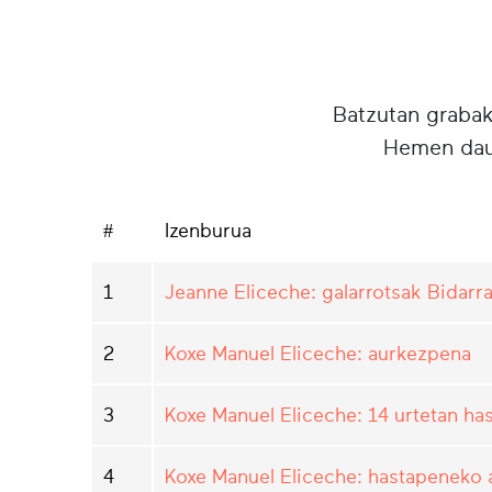
Batzutan grabake
Hemen daud
#
Izenburua
1
Jeanne Eliceche: galarrotsak Bidarra
2
Koxe Manuel Eliceche: aurkezpena
3
Koxe Manuel Eliceche: 14 urtetan ha
4
Koxe Manuel Eliceche: hastapeneko 