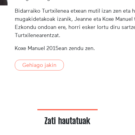
Bidarraiko Turtxilenea etxean mutil izan zen eta
mugakidetakoak izanik, Jeanne eta Koxe Manuel tt
Ezkondu ondoan ere, horri esker lortu diru sartz
Turtxilenearentzat.
Koxe Manuel 2015ean zendu zen.
Gehiago jakin
Zati hautatuak