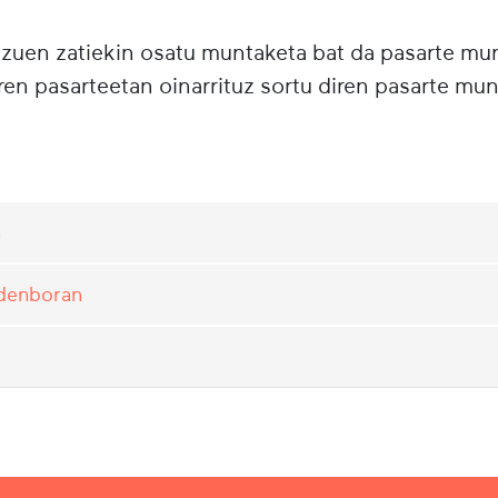
tzuen zatiekin osatu muntaketa bat da pasarte m
ren pasarteetan oinarrituz sortu diren pasarte mun
n
 denboran