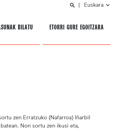
|
Euskara
ASUNAK BILATU
ETORRI GURE EGOITZARA
rtu zen Erratzuko (Nafarroa) Iñarbil
 batean. Non sortu zen ikusi eta,
.