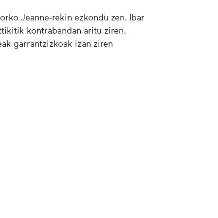
 horko Jeanne-rekin ezkondu zen. Ibar
ikitik kontrabandan aritu ziren.
eak garrantzizkoak izan ziren