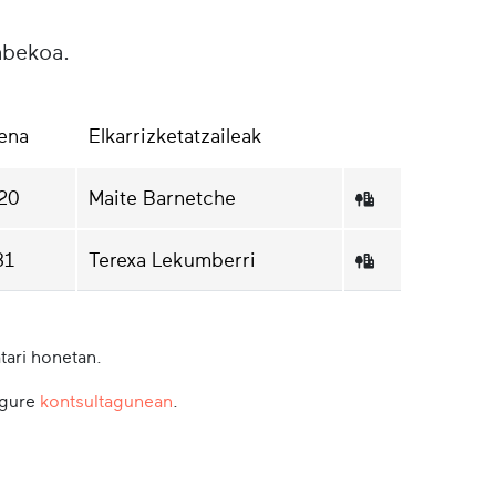
abekoa.
ena
Elkarrizketatzaileak
:20
Maite Barnetche
31
Terexa Lekumberri
tari honetan.
 gure
kontsultagunean
.