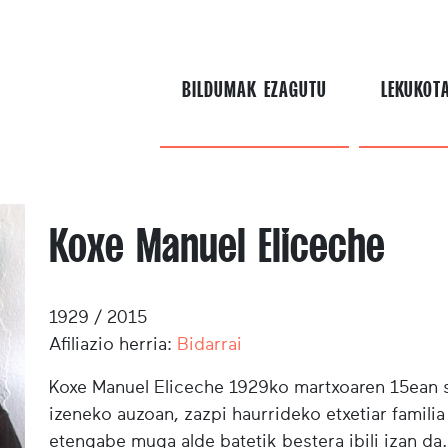
BILDUMAK EZAGUTU
LEKUKOT
Koxe Manuel Eliceche
1929 / 2015
Afiliazio herria:
Bidarrai
Koxe Manuel Eliceche
1929ko martxoaren 15ean so
izeneko auzoan, zazpi haurrideko etxetiar familia
etengabe muga alde batetik bestera ibili izan da