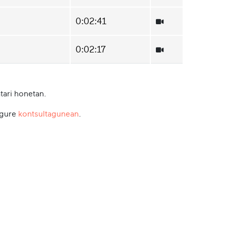
0:02:41
0:02:17
tari honetan.
 gure
kontsultagunean
.