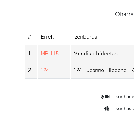
Oharra
#
Erref.
Izenburua
1
MB-115
Mendiko bideetan
2
124
124 - Jeanne Eliceche - 
Ikur haue
Ikur hau