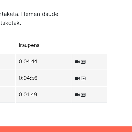
untaketa. Hemen daude
taketak.
Iraupena
0:04:44
0:04:56
0:01:49