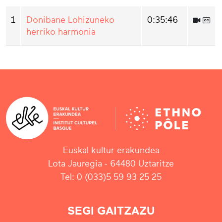
1
Donibane Lohizuneko
0:35:46
herriko harmonia
Euskal kultur erakundea
Lota Jauregia - 64480 Uztaritze
Tel: 0 (033)5 59 93 25 25
SEGI GAITZAZU