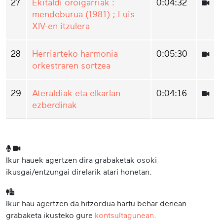
27
Ekitaldi oroigarriak :
0:04:32
mendeburua (1981) ; Luis
XIV-en itzulera
28
Herriarteko harmonia
0:05:30
orkestraren sortzea
29
Ateraldiak eta elkarlan
0:04:16
ezberdinak
Ikur hauek agertzen dira grabaketak osoki
ikusgai/entzungai direlarik atari honetan.
Ikur hau agertzen da hitzordua hartu behar denean
grabaketa ikusteko gure
kontsultagunean
.