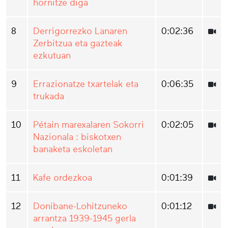
hornitze diga
8
Derrigorrezko Lanaren
0:02:36
Zerbitzua eta gazteak
ezkutuan
9
Errazionatze txartelak eta
0:06:35
trukada
10
Pétain marexalaren Sokorri
0:02:05
Nazionala : biskotxen
banaketa eskoletan
11
Kafe ordezkoa
0:01:39
12
Donibane-Lohitzuneko
0:01:12
arrantza 1939-1945 gerla