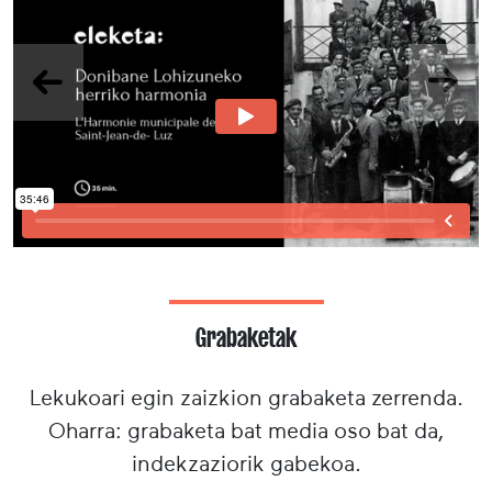
Aurrekoa
Hurr
Grabaketak
Lekukoari egin zaizkion grabaketa zerrenda.
Oharra: grabaketa bat media oso bat da,
indekzaziorik gabekoa.