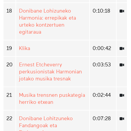
18
Donibane Lohizuneko
0:10:18
Harmonia: errepikak eta
urteko kontzertuen
egitaraua
19
Klika
0:00:42
20
Ernest Etcheverry
0:03:53
perkusionistak Harmonian
jotako musika tresnak
21
Musika trensnen puskategia
0:02:44
herriko etxean
22
Donibane Lohitzuneko
0:07:28
Fandangoak eta