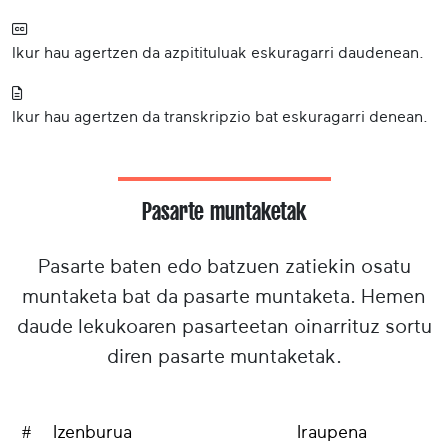
Ikur hau agertzen da azpitituluak eskuragarri daudenean.
Ikur hau agertzen da transkripzio bat eskuragarri denean.
Pasarte muntaketak
Pasarte baten edo batzuen zatiekin osatu
muntaketa bat da pasarte muntaketa. Hemen
daude lekukoaren pasarteetan oinarrituz sortu
diren pasarte muntaketak.
#
Izenburua
Iraupena