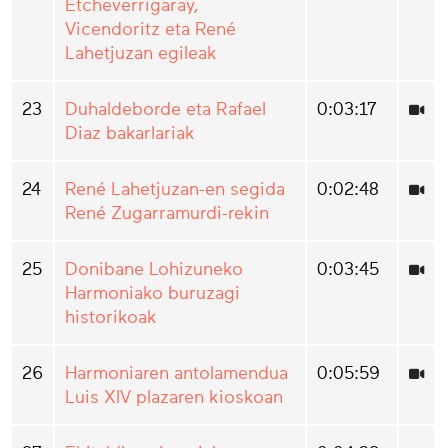
Etcheverrigaray,
Vicendoritz eta René
Lahetjuzan egileak
23
Duhaldeborde eta Rafael
0:03:17
Diaz bakarlariak
24
René Lahetjuzan-en segida
0:02:48
René Zugarramurdi-rekin
25
Donibane Lohizuneko
0:03:45
Harmoniako buruzagi
historikoak
26
Harmoniaren antolamendua
0:05:59
Luis XIV plazaren kioskoan