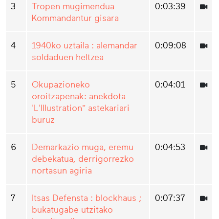
3
Tropen mugimendua
0:03:39
Kommandantur gisara
4
1940ko uztaila : alemandar
0:09:08
soldaduen heltzea
5
Okupazioneko
0:04:01
oroitzapenak: anekdota
'L'Illustration" astekariari
buruz
6
Demarkazio muga, eremu
0:04:53
debekatua, derrigorrezko
nortasun agiria
7
Itsas Defensta : blockhaus ;
0:07:37
bukatugabe utzitako