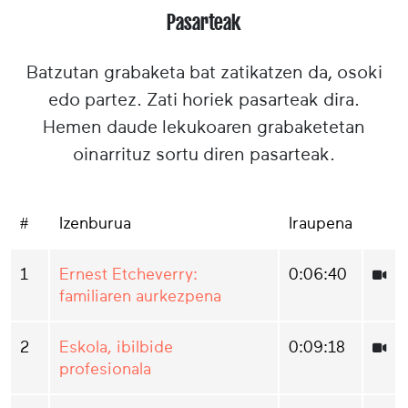
Pasarteak
Batzutan grabaketa bat zatikatzen da, osoki
edo partez. Zati horiek pasarteak dira.
Hemen daude lekukoaren grabaketetan
oinarrituz sortu diren pasarteak.
#
Izenburua
Iraupena
1
Ernest Etcheverry:
0:06:40
familiaren aurkezpena
2
Eskola, ibilbide
0:09:18
profesionala