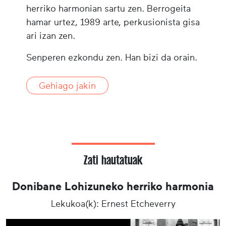
herriko harmonian sartu zen. Berrogeita
hamar urtez, 1989 arte, perkusionista gisa
ari izan zen.
Senperen ezkondu zen. Han bizi da orain.
Gehiago jakin
Zati hautatuak
Donibane Lohizuneko herriko harmonia
Lekukoa(k): Ernest Etcheverry