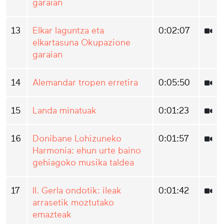
garaian
13
Elkar laguntza eta
0:02:07
elkartasuna Okupazione
garaian
14
Alemandar tropen erretira
0:05:50
15
Landa minatuak
0:01:23
16
Donibane Lohizuneko
0:01:57
Harmonia: ehun urte baino
gehiagoko musika taldea
17
II. Gerla ondotik: ileak
0:01:42
arrasetik moztutako
emazteak