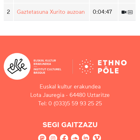
2
Gaztetasuna Xurito auzoan
0:04:47
Euskal kultur erakundea
Lota Jauregia - 64480 Uztaritze
Tel: 0 (033)5 59 93 25 25
SEGI GAITZAZU