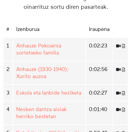
oinarrituz sortu diren pasarteak.
#
Izenburua
Iraupena
1
Anhauze Pekoainia
0:02:23
sortetxeko familia
2
Anhauze (1930-1940):
0:02:56
Xurito auzoa
3
Eskola eta lanbide heziketa
0:02:27
4
Nesken dantza aisiak
0:01:40
herriko bestetan