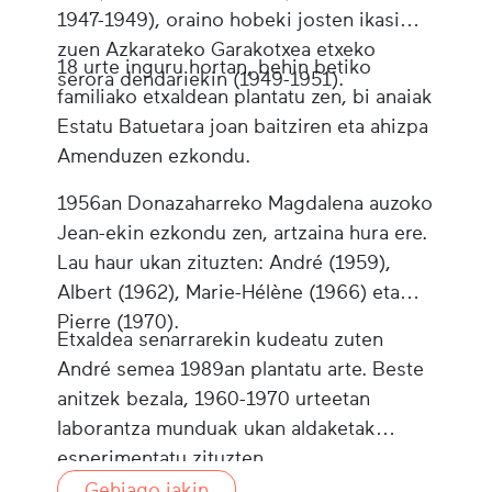
1947-1949), oraino hobeki josten ikasi
zuen Azkarateko Garakotxea etxeko
18 urte inguru hortan, behin betiko
serora dendariekin (1949-1951).
familiako etxaldean plantatu zen, bi anaiak
Estatu Batuetara joan baitziren eta ahizpa
Amenduzen ezkondu.
1956an Donazaharreko Magdalena auzoko
Jean-ekin ezkondu zen, artzaina hura ere.
Lau haur ukan zituzten: André (1959),
Albert (1962), Marie-Hélène (1966) eta
Pierre (1970).
Etxaldea senarrarekin kudeatu zuten
André semea 1989an plantatu arte. Beste
anitzek bezala, 1960-1970 urteetan
laborantza munduak ukan aldaketak
esperimentatu zituzten.
Gehiago jakin