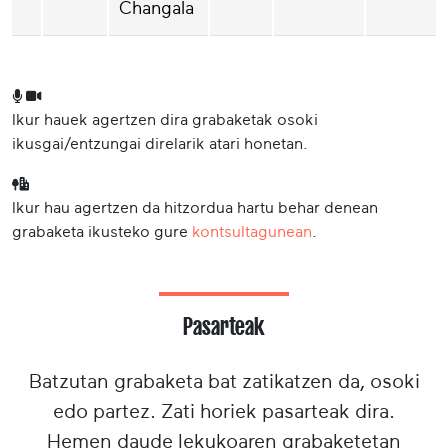
Changala
Ikur hauek agertzen dira grabaketak osoki
ikusgai/entzungai direlarik atari honetan.
Ikur hau agertzen da hitzordua hartu behar denean
grabaketa ikusteko gure
kontsultagunean
.
Pasarteak
Batzutan grabaketa bat zatikatzen da, osoki
edo partez. Zati horiek pasarteak dira.
Hemen daude lekukoaren grabaketetan