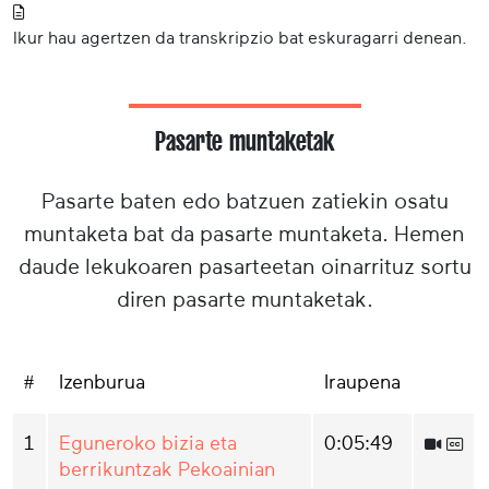
Ikur hau agertzen da transkripzio bat eskuragarri denean.
Pasarte muntaketak
Pasarte baten edo batzuen zatiekin osatu
muntaketa bat da pasarte muntaketa. Hemen
daude lekukoaren pasarteetan oinarrituz sortu
diren pasarte muntaketak.
#
Izenburua
Iraupena
1
Eguneroko bizia eta
0:05:49
berrikuntzak Pekoainian