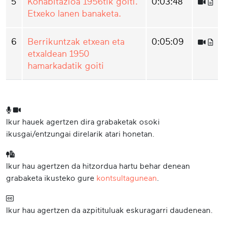
5
Kohabitazioa 1956tik goiti.
0:03:48
Etxeko lanen banaketa.
6
Berrikuntzak etxean eta
0:05:09
etxaldean 1950
hamarkadatik goiti
Ikur hauek agertzen dira grabaketak osoki
ikusgai/entzungai direlarik atari honetan.
Ikur hau agertzen da hitzordua hartu behar denean
grabaketa ikusteko gure
kontsultagunean
.
Ikur hau agertzen da azpitituluak eskuragarri daudenean.