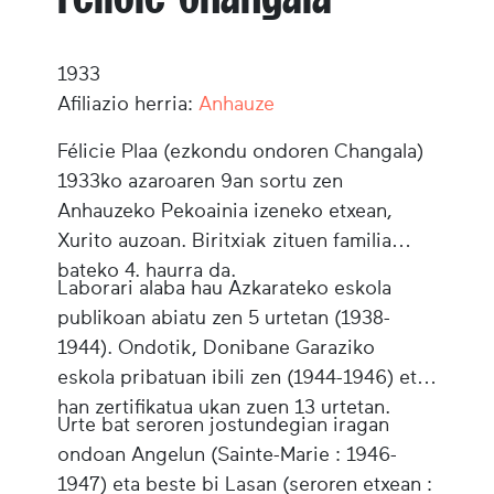
1933
Afiliazio herria:
Anhauze
Félicie Plaa (ezkondu ondoren Changala)
1933ko azaroaren 9an sortu zen
Anhauzeko Pekoainia izeneko etxean,
Xurito auzoan. Biritxiak zituen familia
bateko 4. haurra da.
Laborari alaba hau Azkarateko eskola
publikoan abiatu zen 5 urtetan (1938-
1944). Ondotik, Donibane Garaziko
eskola pribatuan ibili zen (1944-1946) eta
han zertifikatua ukan zuen 13 urtetan.
Urte bat seroren jostundegian iragan
ondoan Angelun (Sainte-Marie : 1946-
1947) eta beste bi Lasan (seroren etxean :