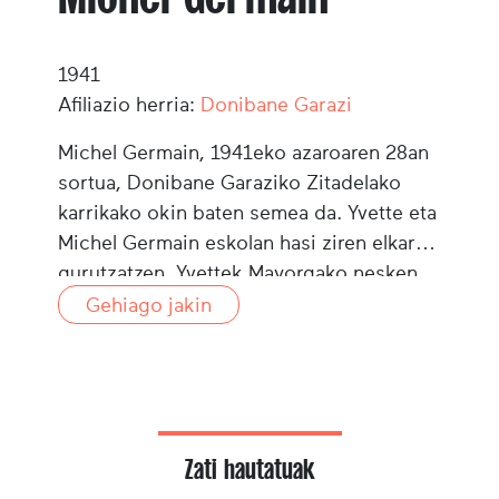
1941
Afiliazio herria:
Donibane Garazi
Michel Germain, 1941eko azaroaren 28an
sortua, Donibane Garaziko Zitadelako
karrikako okin baten semea da. Yvette eta
Michel Germain eskolan hasi ziren elkar
gurutzatzen. Yvettek Mayorgako nesken
eskolan ikasi zuen (hiri erdiko Sainte-
Gehiago jakin
Marie eskolan) eta Michel Espainiako
karrikaren gaineko aldean zen mutikoen
eskolan. Bakoitzak bere eskolan, Jean
Nespriasen kurtsoak segitu zituzten.
1955ean, Garaztarrak taldea sortu zelarik,
Zati hautatuak
Michel berehala sartu zen eta Yvette bost