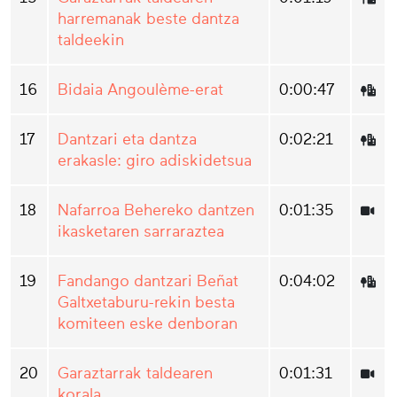
harremanak beste dantza
taldeekin
16
Bidaia Angoulème-erat
0:00:47
17
Dantzari eta dantza
0:02:21
erakasle: giro adiskidetsua
18
Nafarroa Behereko dantzen
0:01:35
ikasketaren sarraraztea
19
Fandango dantzari Beñat
0:04:02
Galtxetaburu-rekin besta
komiteen eske denboran
20
Garaztarrak taldearen
0:01:31
korala