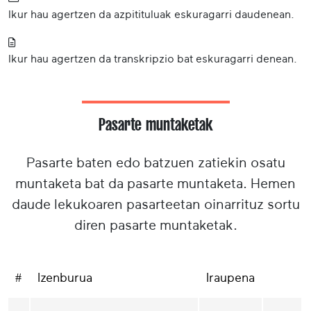
Ikur hau agertzen da azpitituluak eskuragarri daudenean.
Ikur hau agertzen da transkripzio bat eskuragarri denean.
Pasarte muntaketak
Pasarte baten edo batzuen zatiekin osatu
muntaketa bat da pasarte muntaketa. Hemen
daude lekukoaren pasarteetan oinarrituz sortu
diren pasarte muntaketak.
#
Izenburua
Iraupena