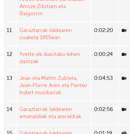
Arroze-Zibitzen eta
Baigorrin
11
Garaztarrak taldearen
0:02:20
osaketa 1955ean
12
Yvette-ek ikasitako lehen
0:00:24
dantzak
13
Jean eta Mattin Zubieta,
0:04:53
Jean-Pierre Aren eta Pantxo
Indart musikariak
14
Garaztarrak taldearen
0:02:56
emanaldiak eta ateraldiak
15
Garaztarrak taldearen
0:01:19