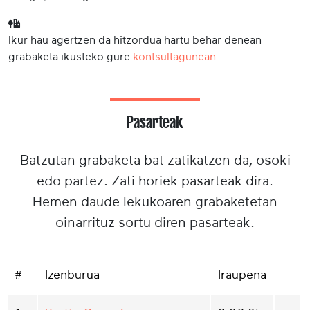
Ikur hau agertzen da hitzordua hartu behar denean
grabaketa ikusteko gure
kontsultagunean
.
Pasarteak
Batzutan grabaketa bat zatikatzen da, osoki
edo partez. Zati horiek pasarteak dira.
Hemen daude lekukoaren grabaketetan
oinarrituz sortu diren pasarteak.
#
Izenburua
Iraupena