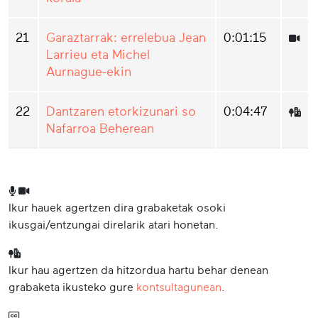
21
Garaztarrak: errelebua Jean
0:01:15
Larrieu eta Michel
Aurnague-ekin
22
Dantzaren etorkizunari so
0:04:47
Nafarroa Beherean
Ikur hauek agertzen dira grabaketak osoki
ikusgai/entzungai direlarik atari honetan.
Ikur hau agertzen da hitzordua hartu behar denean
grabaketa ikusteko gure
kontsultagunean
.