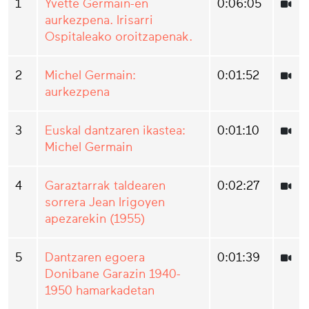
1
Yvette Germain-en
0:06:05
aurkezpena. Irisarri
Ospitaleako oroitzapenak.
2
Michel Germain:
0:01:52
aurkezpena
3
Euskal dantzaren ikastea:
0:01:10
Michel Germain
4
Garaztarrak taldearen
0:02:27
sorrera Jean Irigoyen
apezarekin (1955)
5
Dantzaren egoera
0:01:39
Donibane Garazin 1940-
1950 hamarkadetan