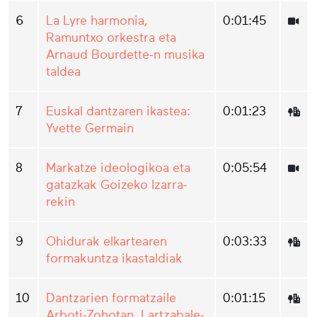
6
La Lyre harmonia,
0:01:45
Ramuntxo orkestra eta
Arnaud Bourdette-n musika
taldea
7
Euskal dantzaren ikastea:
0:01:23
Yvette Germain
8
Markatze ideologikoa eta
0:05:54
gatazkak Goizeko Izarra-
rekin
9
Ohidurak elkartearen
0:03:33
formakuntza ikastaldiak
10
Dantzarien formatzaile
0:01:15
Arboti-Zohotan, Lartzabale-