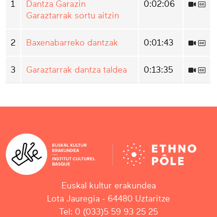
1
Dantza Garazin
0:02:06
Garaztarrak sortu aitzin
2
Baxenabarreko dantzak
0:01:43
3
Garaztarrak dantza taldea
0:13:35
Euskal kultur erakundea
Lota Jauregia - 64480 Uztaritze
Tel: 0 (033)5 59 93 25 25