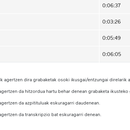
0:06:37
0:03:26
0:05:49
0:06:05
k agertzen dira grabaketak osoki ikusgai/entzungai direlarik a
 agertzen da hitzordua hartu behar denean grabaketa ikusteko
 agertzen da azpitituluak eskuragarri daudenean.
agertzen da transkripzio bat eskuragarri denean.