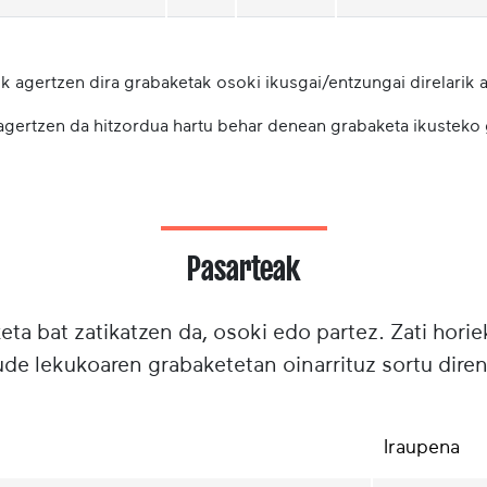
k agertzen dira grabaketak osoki ikusgai/entzungai direlarik a
 agertzen da hitzordua hartu behar denean grabaketa ikusteko
Pasarteak
ta bat zatikatzen da, osoki edo partez. Zati horie
e lekukoaren grabaketetan oinarrituz sortu diren
Iraupena