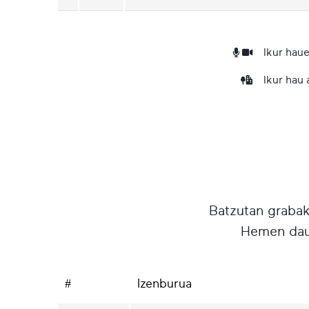
Ikur haue
Ikur hau
Batzutan grabake
Hemen daud
#
Izenburua