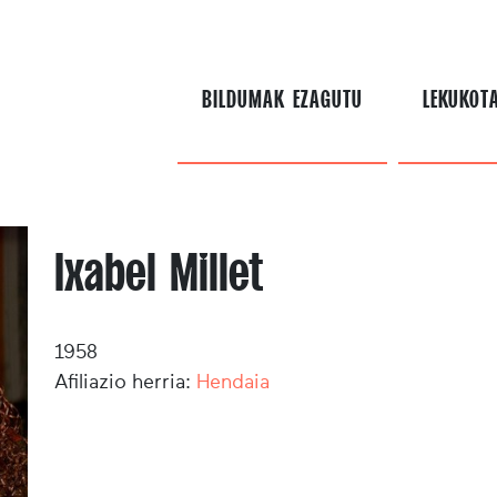
BILDUMAK EZAGUTU
LEKUKOT
Ixabel Millet
1958
Afiliazio herria:
Hendaia