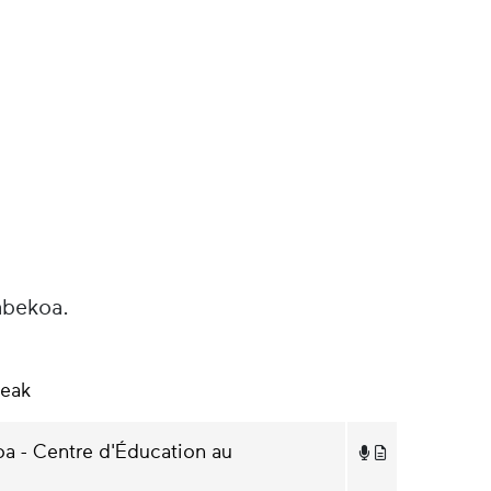
abekoa.
leak
oa - Centre d'Éducation au