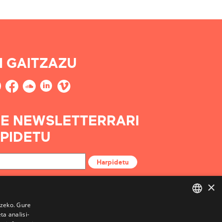
I GAITZAZU
E NEWSLETTERRARI
PIDETU
Harpidetu
×
tzeko. Gure
a analisi-
BASQUE