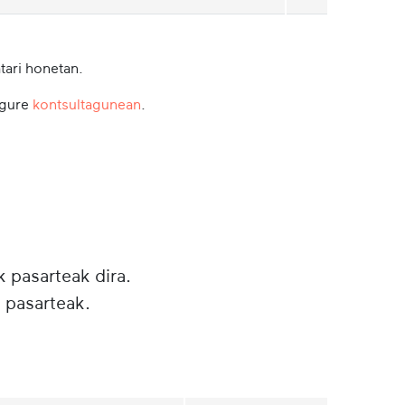
tari honetan.
 gure
kontsultagunean
.
k pasarteak dira.
 pasarteak.