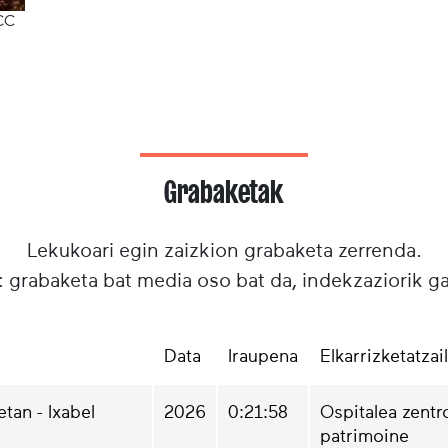
CC
Grabaketak
Lekukoari egin zaizkion grabaketa zerrenda.
: grabaketa bat media oso bat da, indekzaziorik g
Data
Iraupena
Elkarrizketatzai
tan - Ixabel
2026
0:21:58
Ospitalea zentr
patrimoine