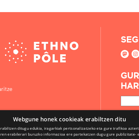
SEG
GUR
HAR
ritze
Webgune honek cookieak erabiltzen ditu
rabiltzen ditugu edukia, iragarkiak pertsonalizatzeko eta gure trafikoa azter
en erabilerari buruzko informazioa ere partekatzen dugu gure publizitate- et