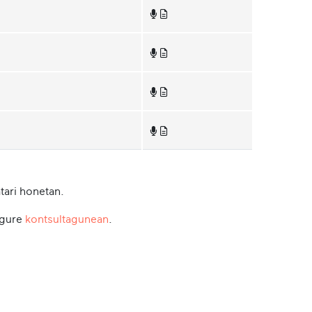
tari honetan.
 gure
kontsultagunean
.