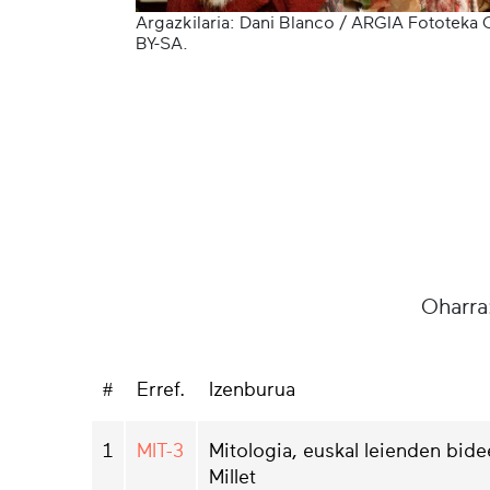
Argazkilaria: Dani Blanco / ARGIA Fototeka 
BY-SA.
Oharra
#
Erref.
Izenburua
1
MIT-3
Mitologia, euskal leienden bidee
Millet