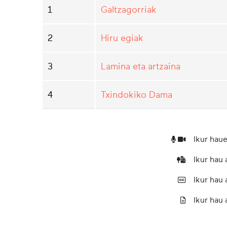
1
Galtzagorriak
2
Hiru egiak
3
Lamina eta artzaina
4
Txindokiko Dama
Ikur haue
Ikur hau
Ikur hau
Ikur hau 