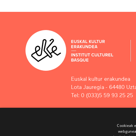
Euskal kultur erakundea
Lota Jauregia - 64480 Uzta
Tel: 0 (033)5 59 93 25 25
Cookieak e
webgunear