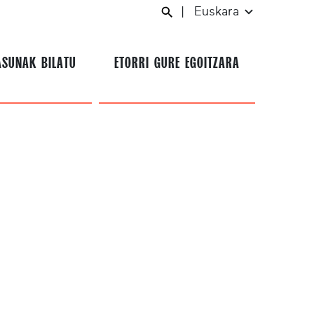
|
Euskara
ASUNAK BILATU
ETORRI GURE EGOITZARA