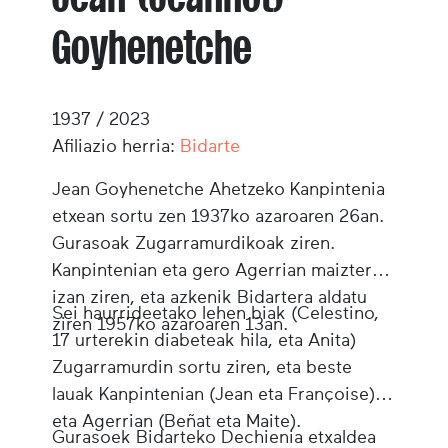
Goyhenetche
1937 / 2023
Afiliazio herria:
Bidarte
Jean Goyhenetche Ahetzeko Kanpintenia
etxean sortu zen 1937ko azaroaren 26an.
Gurasoak Zugarramurdikoak ziren.
Kanpintenian eta gero Agerrian maizter
izan ziren, eta azkenik Bidartera aldatu
Sei haurrideetako lehen biak (Celestino,
ziren 1957ko azaroaren 13an.
17 urterekin diabeteak hila, eta Anita)
Zugarramurdin sortu ziren, eta beste
lauak Kanpintenian (Jean eta Françoise)
eta Agerrian (Beñat eta Maite).
Gurasoek Bidarteko Dechienia etxaldea