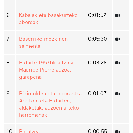
6
Kabalak eta basakurteko
0:01:52
abereak
7
Baserriko mozkinen
0:05:30
salmenta
8
Bidarte 1957tik aitzina:
0:03:28
Maurice Pierre auzoa,
garapena
9
Bizimoldea eta laborantza
0:01:07
Ahetzen eta Bidarten,
aldaketak: auzoen arteko
harremanak
10
Baratzea
0:00:55