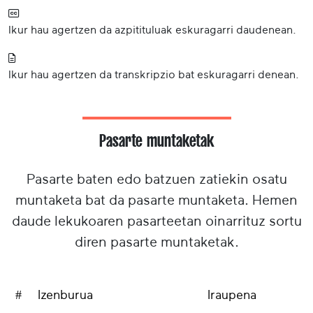
Ikur hau agertzen da azpitituluak eskuragarri daudenean.
Ikur hau agertzen da transkripzio bat eskuragarri denean.
Pasarte muntaketak
Pasarte baten edo batzuen zatiekin osatu
muntaketa bat da pasarte muntaketa. Hemen
daude lekukoaren pasarteetan oinarrituz sortu
diren pasarte muntaketak.
#
Izenburua
Iraupena