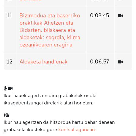
11
Bizimodua eta baserriko
0:02:45
praktikak Ahetzen eta
Bidarten, bilakaera eta
aldaketak: sagrdia, klima
ozeanikoaren eragina
12
Aldaketa handienak
0:06:57
Ikur hauek agertzen dira grabaketak osoki
ikusgai/entzungai direlarik atari honetan.
Ikur hau agertzen da hitzordua hartu behar denean
grabaketa ikusteko gure
kontsultagunean
.