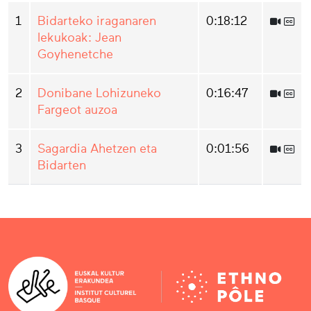
1
Bidarteko iraganaren
0:18:12
lekukoak: Jean
Goyhenetche
2
Donibane Lohizuneko
0:16:47
Fargeot auzoa
3
Sagardia Ahetzen eta
0:01:56
Bidarten