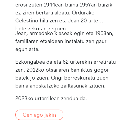
erosi zuten 1944ean baina 1957an baizik
ez ziren bertara aldatu. Ordurako
Celestino hila zen eta Jean 20 urte
betetzekotan zegoen.
Jean, armadako klaseak egin eta 1958an,
familiaren etxaldean instalatu zen gaur
egun arte.
Ezkongabea da eta 62 urterekin erretiratu
zen. 2012ko otsailaren 6an iktus gogor
batek jo zuen. Ongi berreskuratu zuen
baina ahoskatzeko zailtasunak zituen.
2023ko urtarrilean zendua da.
Gehiago jakin