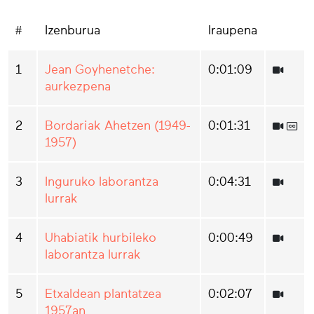
#
Izenburua
Iraupena
1
Jean Goyhenetche:
0:01:09
aurkezpena
2
Bordariak Ahetzen (1949-
0:01:31
1957)
3
Inguruko laborantza
0:04:31
lurrak
4
Uhabiatik hurbileko
0:00:49
laborantza lurrak
5
Etxaldean plantatzea
0:02:07
1957an