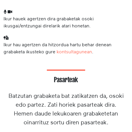
Ikur hauek agertzen dira grabaketak osoki
ikusgai/entzungai direlarik atari honetan.
Ikur hau agertzen da hitzordua hartu behar denean
grabaketa ikusteko gure
kontsultagunean
.
Pasarteak
Batzutan grabaketa bat zatikatzen da, osoki
edo partez. Zati horiek pasarteak dira.
Hemen daude lekukoaren grabaketetan
oinarrituz sortu diren pasarteak.