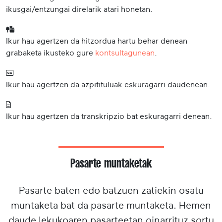
ikusgai/entzungai direlarik atari honetan.
Ikur hau agertzen da hitzordua hartu behar denean
grabaketa ikusteko gure
kontsultagunean
.
Ikur hau agertzen da azpitituluak eskuragarri daudenean.
Ikur hau agertzen da transkripzio bat eskuragarri denean.
Pasarte muntaketak
Pasarte baten edo batzuen zatiekin osatu
muntaketa bat da pasarte muntaketa. Hemen
daude lekukoaren pasarteetan oinarrituz sortu