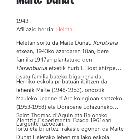
1943
Afiliazio herria:
Heleta
Heletan sortu da Maite Dunat,
Kurutxara
etxean, 1943ko azaroaren 18an, bere
familia 1947an plantatuko den
Haranburua
etxetik hurbil. Bost ahizpez
osatu familia bateko bigarrena da.
Herriko eskola pribatuan ibiltzen da
lehenik Maite (1948-1953), ondotik
Mauleko Jeanne d’Arc kolegioan sartzeko
(1953-1958) eta Donibane Lohizuneko
Saint Thomas d’Aquin eta Baionako
Zientzia Esperimental Baxoa 1961ean
Largenté lizeoetan.
lortu eta bi urtez irakasle egonen da Maite
Dunat Heletako lehen mailako eskola