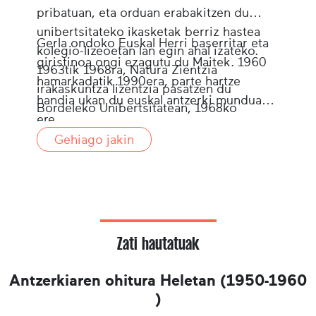
pribatuan, eta orduan erabakitzen du
unibertsitateko ikasketak berriz hastea
Gerla ondoko Euskal Herri baserritar eta
kolegio-lizeoetan lan egin ahal izateko.
giristinoa ongi ezagutu du Maitek. 1960
1963tik 1968ra, Natura Zientzia
hamarkadatik 1990era, parte hartze
irakaskuntza lizentzia pasatzen du
handia ukan du euskal antzerki munduan
Bordeleko Unibertsitatean, 1968ko
ere.
sartzea Sauveterreko Notre-Dame
Gehiago jakin
kolegioan abiatzeko. 1969ko udaberritik
landa, haren denbora osoa Sauveterre eta
Donapaleuko Etxekopar kolegioa eta
Errecart lizeoaren artean partekatzen du,
1970 hamarkada erditik goiti Donapaleun
bakarrik segitzeko.
Zati hautatuak
Antzerkiaren ohitura Heletan (1950-1960
)