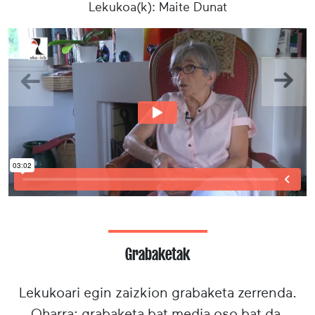
Lekukoa(k): Maite Dunat
Aurrekoa
Hurr
Grabaketak
Lekukoari egin zaizkion grabaketa zerrenda.
Oharra: grabaketa bat media oso bat da,