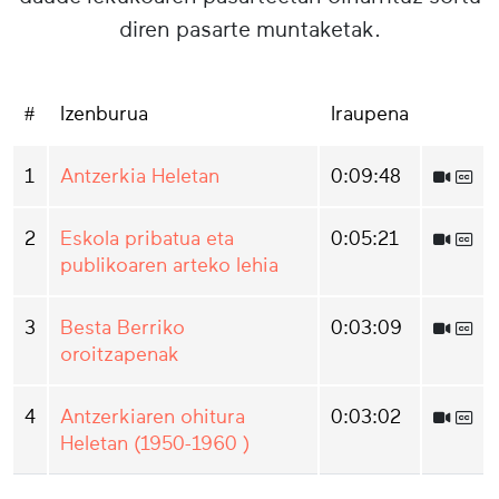
diren pasarte muntaketak.
#
Izenburua
Iraupena
1
Antzerkia Heletan
0:09:48
2
Eskola pribatua eta
0:05:21
publikoaren arteko lehia
3
Besta Berriko
0:03:09
oroitzapenak
4
Antzerkiaren ohitura
0:03:02
Heletan (1950-1960 )