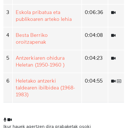
3
Eskola pribatua eta
0:06:36
publikoaren arteko lehia
4
Besta Berriko
0:04:08
oroitzapenak
5
Antzerkiaren ohidura
0:04:23
Heletan (1950-1960 )
6
Heletako antzerki
0:04:55
taldearen ibilbidea (1968-
1983)
Ikur hauek agertzen dira grabaketak osoki