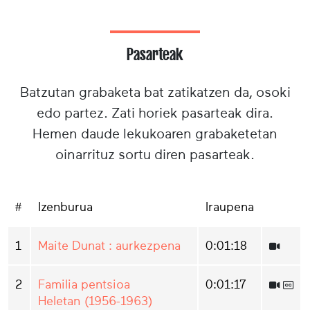
Pasarteak
Batzutan grabaketa bat zatikatzen da, osoki
edo partez. Zati horiek pasarteak dira.
Hemen daude lekukoaren grabaketetan
oinarrituz sortu diren pasarteak.
#
Izenburua
Iraupena
1
Maite Dunat : aurkezpena
0:01:18
2
Familia pentsioa
0:01:17
Heletan (1956-1963)