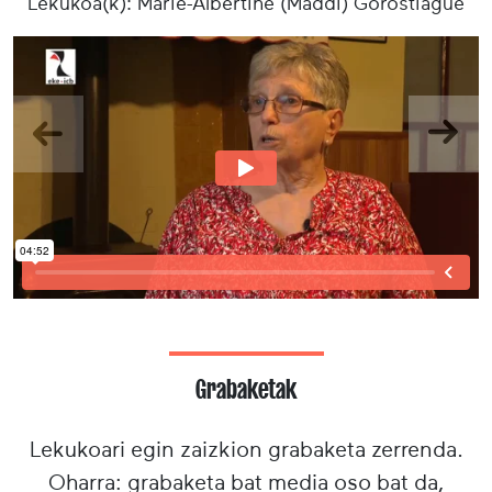
Lekukoa(k): Marie-Albertine (Maddi) Gorostiague
Aurrekoa
Hurr
Grabaketak
Lekukoari egin zaizkion grabaketa zerrenda.
Oharra: grabaketa bat media oso bat da,