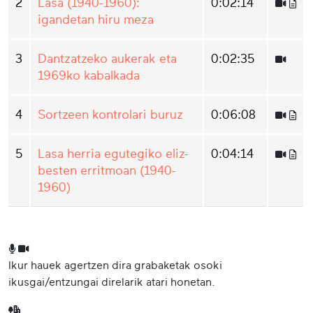
2
Lasa (1940-1960):
0:02:14
igandetan hiru meza
3
Dantzatzeko aukerak eta
0:02:35
1969ko kabalkada
4
Sortzeen kontrolari buruz
0:06:08
5
Lasa herria egutegiko eliz-
0:04:14
besten erritmoan (1940-
1960)
Ikur hauek agertzen dira grabaketak osoki
ikusgai/entzungai direlarik atari honetan.