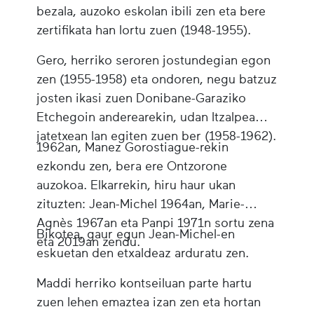
bezala, auzoko eskolan ibili zen eta bere
zertifikata han lortu zuen (1948-1955).
Gero, herriko seroren jostundegian egon
zen (1955-1958) eta ondoren, negu batzuz
josten ikasi zuen Donibane-Garaziko
Etchegoin anderearekin, udan Itzalpea
jatetxean lan egiten zuen ber (1958-1962).
1962an, Manez Gorostiague-rekin
ezkondu zen, bera ere Ontzorone
auzokoa. Elkarrekin, hiru haur ukan
zituzten: Jean-Michel 1964an, Marie-
Agnès 1967an eta Panpi 1971n sortu zena
Bikotea, gaur egun Jean-Michel-en
eta 2019an zendu.
eskuetan den etxaldeaz arduratu zen.
Maddi herriko kontseiluan parte hartu
zuen lehen emaztea izan zen eta hortan