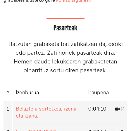
grabaketa ikusteko gure
kontsultagunean
.
Pasarteak
Batzutan grabaketa bat zatikatzen da, osoki
edo partez. Zati horiek pasarteak dira.
Hemen daude lekukoaren grabaketetan
oinarrituz sortu diren pasarteak.
#
Izenburua
Iraupena
1
Belazteia sortetxea, izena
0:04:10
eta izana.