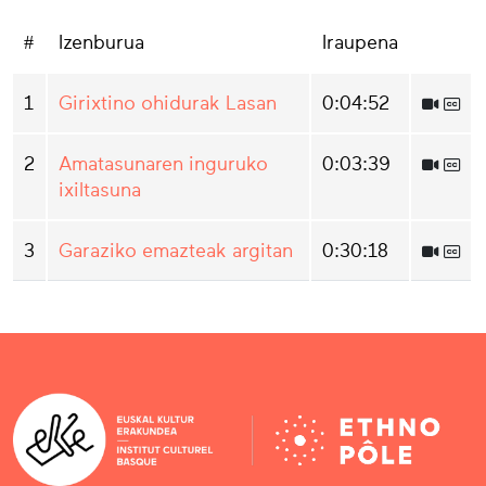
#
Izenburua
Iraupena
1
Girixtino ohidurak Lasan
0:04:52
2
Amatasunaren inguruko
0:03:39
ixiltasuna
3
Garaziko emazteak argitan
0:30:18