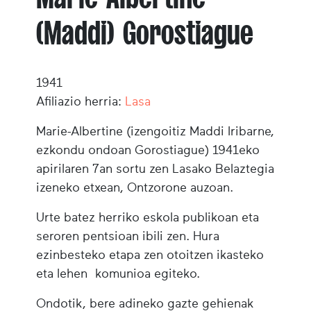
(Maddi) Gorostiague
1941
Afiliazio herria:
Lasa
Marie-Albertine (izengoitiz Maddi Iribarne,
ezkondu ondoan Gorostiague)
1941eko
apirilaren 7an sortu zen Lasako Belaztegia
izeneko etxean, Ontzorone auzoan.
Urte batez herriko eskola publikoan eta
seroren pentsioan ibili zen. Hura
ezinbesteko etapa zen otoitzen ikasteko
eta lehen komunioa egiteko.
Ondotik, bere adineko gazte gehienak