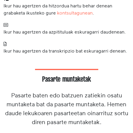
Ikur hau agertzen da hitzordua hartu behar denean
grabaketa ikusteko gure
kontsultagunean
.
Ikur hau agertzen da azpitituluak eskuragarri daudenean.
Ikur hau agertzen da transkripzio bat eskuragarri denean.
Pasarte muntaketak
Pasarte baten edo batzuen zatiekin osatu
muntaketa bat da pasarte muntaketa. Hemen
daude lekukoaren pasarteetan oinarrituz sortu
diren pasarte muntaketak.