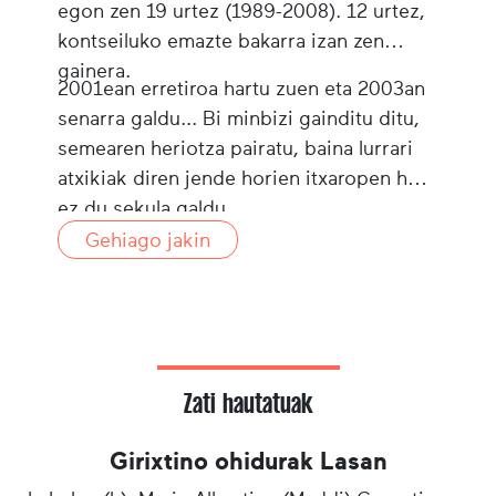
egon zen 19 urtez (1989-2008). 12 urtez,
kontseiluko emazte bakarra izan zen
gainera.
2001ean erretiroa hartu zuen eta 2003an
senarra galdu... Bi minbizi gainditu ditu,
semearen heriotza pairatu, baina lurrari
atxikiak diren jende horien itxaropen hori
ez du sekula galdu.
Gehiago jakin
Zati hautatuak
Girixtino ohidurak Lasan