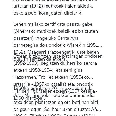
urtetan (1942) mutikoak haien aldetik,
eskola publikora joaten direlarik.
Lehen mailako zertifikata pasatu gabe
(Aiherrako mutikoek baizik ez baitzuten
pasatzen), Angeluko Santa Ana
barnetegira doa ondotik Añarekin (1951-
1952). Osagarri arazoengatik, urte baten
Etxean bizkortzen urte bat iragan ondoren
buruan sartzen da etxera.
(1952-1953), segitzen du herriko serora
etxean (1953-1954), eta sehi gisa
Hazparnen, Trolliet etxean (1955eko
urtarrila - 1957ko otsaila) eta, ondotik
1960ko apirilaren 20 an ezkontzen da
Parisen Tourselier etxean (1957 otsaila -
Jean Martinonekin eta Gandaramendia
1960 martxoa).
etxaldean plantatzen da eta beti han bizi
da gaur egun. Sei haur ukan dituzte: Aña