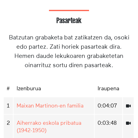
Pasarteak
Batzutan grabaketa bat zatikatzen da, osoki
edo partez. Zati horiek pasarteak dira.
Hemen daude lekukoaren grabaketetan
oinarrituz sortu diren pasarteak.
#
Izenburua
Iraupena
1
Maixan Martinon-en familia
0:04:07
2
Aiherrako eskola pribatua
0:03:48
(1942-1950)