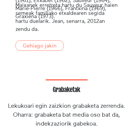
(1961), Elixabet (1962), Sauveur (1964),
Maixanek erretreta hartu du Sauveur haien
Marie-Pierre (1966), Frantxina (1969),
semeak familiako etxaldearen segida
Graxiena (1973).
hartu duelarik. Jean, senarra, 2012an
zendu da.
Gehiago jakin
Grabaketak
Lekukoari egin zaizkion grabaketa zerrenda.
Oharra: grabaketa bat media oso bat da,
indekzaziorik gabekoa.