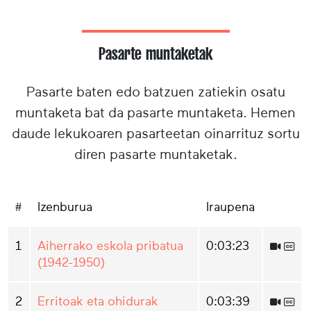
Pasarte muntaketak
Pasarte baten edo batzuen zatiekin osatu
muntaketa bat da pasarte muntaketa. Hemen
daude lekukoaren pasarteetan oinarrituz sortu
diren pasarte muntaketak.
#
Izenburua
Iraupena
1
Aiherrako eskola pribatua
0:03:23
(1942-1950)
2
Erritoak eta ohidurak
0:03:39