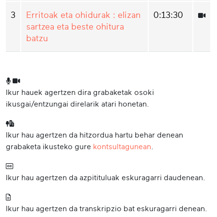
3
Erritoak eta ohidurak : elizan
0:13:30
sartzea eta beste ohitura
batzu
Ikur hauek agertzen dira grabaketak osoki
ikusgai/entzungai direlarik atari honetan.
Ikur hau agertzen da hitzordua hartu behar denean
grabaketa ikusteko gure
kontsultagunean
.
Ikur hau agertzen da azpitituluak eskuragarri daudenean.
Ikur hau agertzen da transkripzio bat eskuragarri denean.