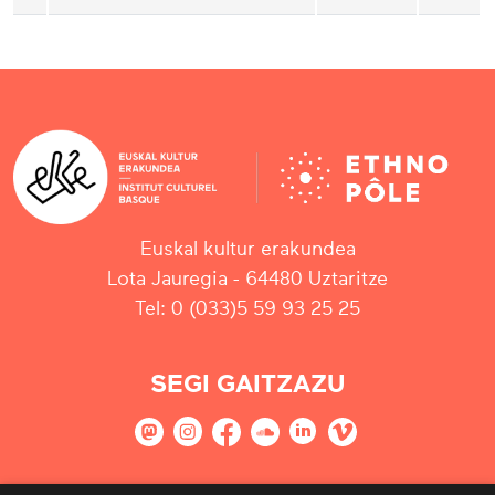
Euskal kultur erakundea
Lota Jauregia - 64480 Uztaritze
Tel: 0 (033)5 59 93 25 25
SEGI GAITZAZU