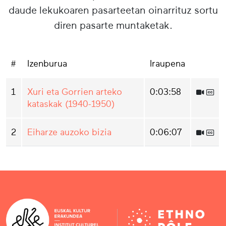
daude lekukoaren pasarteetan oinarrituz sortu
diren pasarte muntaketak.
#
Izenburua
Iraupena
1
Xuri eta Gorrien arteko
0:03:58
kataskak (1940-1950)
2
Eiharze auzoko bizia
0:06:07