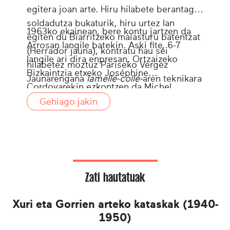
egitera joan arte. Hiru hilabete berantago
soldadutza bukaturik, hiru urtez lan
1963ko ekainean, bere kontu jartzen da
egiten du Biarritzeko maiasturu batentzat
Arrosan langile batekin. Aski fite, 6-7
(Herrador jauna), kontratu hau sei
langile ari dira enpresan. Ortzaizeko
hilabetez moztuz Pariseko Vergez
Bizkaintzia etxeko Joséphine
Jaunarengana
lamellé-collé-
aren teknikara
Cordovarekin ezkontzen da Michel
formatzera joateko.
1967an. Elkarrekin bi seme ukanen
Gehiago jakin
dituzte (Jean-Paul: 1968 eta Roger: 1972).
1995ean alargundurik, 1999an hartu du
erretreta Michelek segida, gaur egun
ezkondua eta hiru haurren aita den Roger
semeari uzteko.
Zati hautatuak
Xuri eta Gorrien arteko kataskak (1940-
1950)