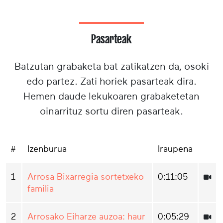
Pasarteak
Batzutan grabaketa bat zatikatzen da, osoki
edo partez. Zati horiek pasarteak dira.
Hemen daude lekukoaren grabaketetan
oinarrituz sortu diren pasarteak.
#
Izenburua
Iraupena
1
Arrosa Bixarregia sortetxeko
0:11:05
familia
2
Arrosako Eiharze auzoa: haur
0:05:29