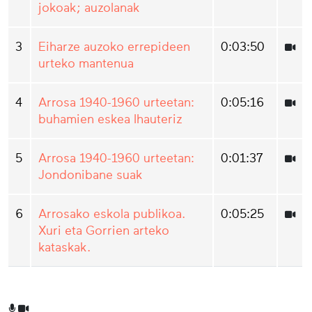
jokoak; auzolanak
3
Eiharze auzoko errepideen
0:03:50
urteko mantenua
4
Arrosa 1940-1960 urteetan:
0:05:16
buhamien eskea Ihauteriz
5
Arrosa 1940-1960 urteetan:
0:01:37
Jondonibane suak
6
Arrosako eskola publikoa.
0:05:25
Xuri eta Gorrien arteko
kataskak.