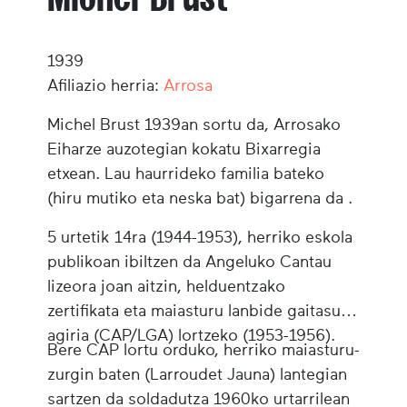
1939
Afiliazio herria:
Arrosa
Michel Brust
1939an sortu da, Arrosako
Eiharze auzotegian kokatu Bixarregia
etxean. Lau haurrideko familia bateko
(hiru mutiko eta neska bat) bigarrena da .
5 urtetik 14ra (1944-1953), herriko eskola
publikoan ibiltzen da Angeluko Cantau
lizeora joan aitzin, helduentzako
zertifikata eta maiasturu lanbide gaitasun
agiria (CAP/LGA) lortzeko (1953-1956).
Bere CAP lortu orduko, herriko maiasturu-
zurgin baten (Larroudet Jauna) lantegian
sartzen da soldadutza 1960ko urtarrilean