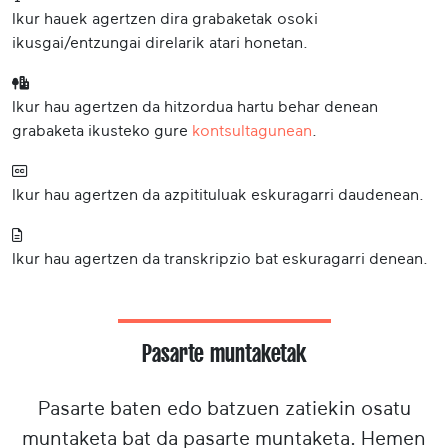
Ikur hauek agertzen dira grabaketak osoki
ikusgai/entzungai direlarik atari honetan.
Ikur hau agertzen da hitzordua hartu behar denean
grabaketa ikusteko gure
kontsultagunean
.
Ikur hau agertzen da azpitituluak eskuragarri daudenean.
Ikur hau agertzen da transkripzio bat eskuragarri denean.
Pasarte muntaketak
Pasarte baten edo batzuen zatiekin osatu
muntaketa bat da pasarte muntaketa. Hemen