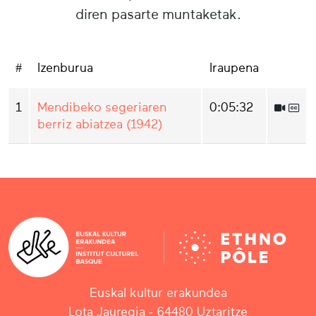
diren pasarte muntaketak.
#
Izenburua
Iraupena
1
Mendibeko segeriaren
0:05:32
berriz abiatzea (1942)
Euskal kultur erakundea
Lota Jauregia - 64480 Uztaritze