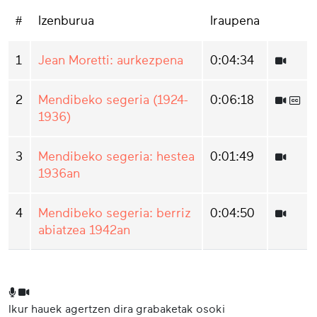
#
Izenburua
Iraupena
1
Jean Moretti: aurkezpena
0:04:34
2
Mendibeko segeria (1924-
0:06:18
1936)
3
Mendibeko segeria: hestea
0:01:49
1936an
4
Mendibeko segeria: berriz
0:04:50
abiatzea 1942an
Ikur hauek agertzen dira grabaketak osoki