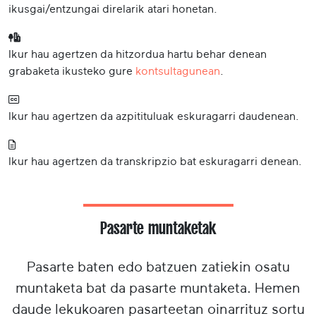
ikusgai/entzungai direlarik atari honetan.
Ikur hau agertzen da hitzordua hartu behar denean
grabaketa ikusteko gure
kontsultagunean
.
Ikur hau agertzen da azpitituluak eskuragarri daudenean.
Ikur hau agertzen da transkripzio bat eskuragarri denean.
Pasarte muntaketak
Pasarte baten edo batzuen zatiekin osatu
muntaketa bat da pasarte muntaketa. Hemen
daude lekukoaren pasarteetan oinarrituz sortu