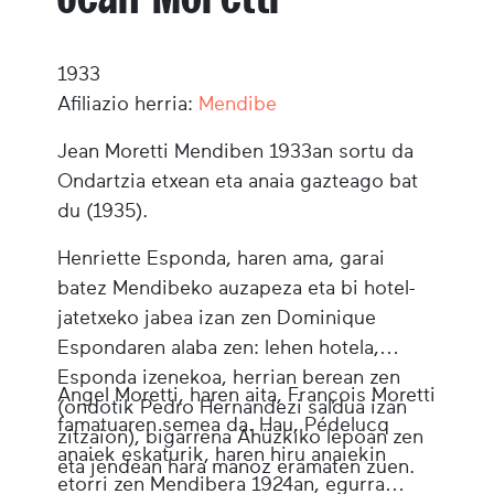
1933
Afiliazio herria:
Mendibe
Jean Moretti
Mendiben 1933an sortu da
Ondartzia etxean eta anaia gazteago bat
du (1935).
Henriette Esponda, haren ama, garai
batez Mendibeko auzapeza eta bi hotel-
jatetxeko jabea izan zen Dominique
Espondaren alaba zen: lehen hotela,
Esponda izenekoa, herrian berean zen
Angel Moretti, haren aita, François Moretti
(ondotik Pedro Hernandezi saldua izan
famatuaren semea da. Hau, Pédelucq
zitzaion), bigarrena Ahüzkiko lepoan zen
anaiek eskaturik, haren hiru anaiekin
eta jendean hara manoz eramaten zuen.
etorri zen Mendibera 1924an, egurra