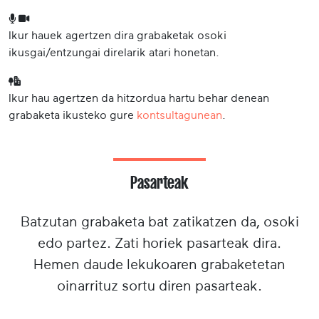
Ikur hauek agertzen dira grabaketak osoki
ikusgai/entzungai direlarik atari honetan.
Ikur hau agertzen da hitzordua hartu behar denean
grabaketa ikusteko gure
kontsultagunean
.
Pasarteak
Batzutan grabaketa bat zatikatzen da, osoki
edo partez. Zati horiek pasarteak dira.
Hemen daude lekukoaren grabaketetan
oinarrituz sortu diren pasarteak.