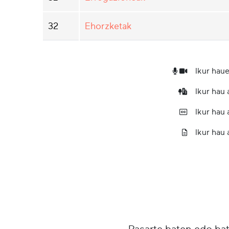
32
Ehorzketak
Ikur haue
Ikur hau
Ikur hau
Ikur hau 
Pasarte baten edo ba