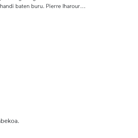
handi baten buru. Pierre Iharour
abekoa.