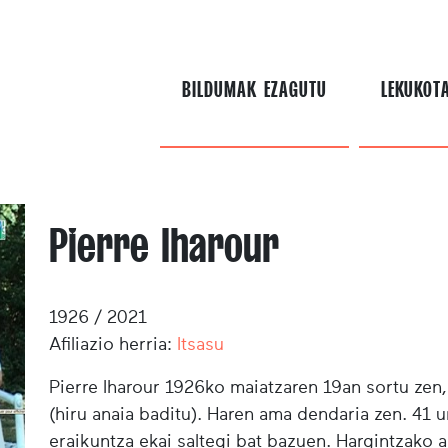
BILDUMAK EZAGUTU
LEKUKOT
Pierre Iharour
1926 / 2021
Afiliazio herria:
Itsasu
Pierre Iharour 1926ko maiatzaren 19an sortu zen, 
(hiru anaia baditu). Haren ama dendaria zen. 41 u
eraikuntza ekai saltegi bat bazuen. Hargintzako 