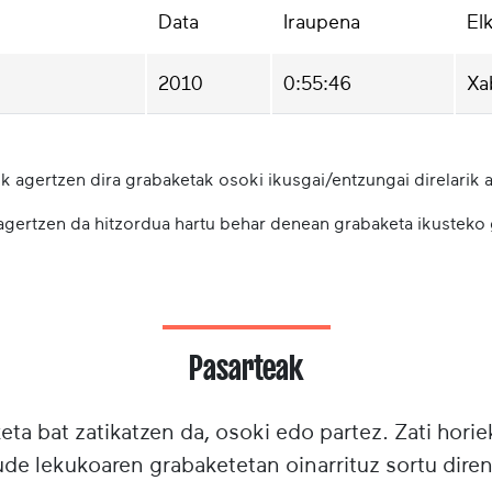
Data
Iraupena
El
2010
0:55:46
Xa
k agertzen dira grabaketak osoki ikusgai/entzungai direlarik a
 agertzen da hitzordua hartu behar denean grabaketa ikusteko
Pasarteak
ta bat zatikatzen da, osoki edo partez. Zati horie
e lekukoaren grabaketetan oinarrituz sortu diren