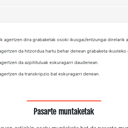
k agertzen dira grabaketak osoki ikusgai/entzungai direlarik a
 agertzen da hitzordua hartu behar denean grabaketa ikusteko
 agertzen da azpitituluak eskuragarri daudenean.
agertzen da transkripzio bat eskuragarri denean.
Pasarte muntaketak
tzuen zatiekin osatu muntaketa bat da pasarte m