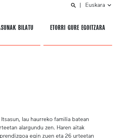
|
Euskara
ASUNAK BILATU
ETORRI GURE EGOITZARA
Itsasun, lau haurreko familia batean
rteetan alargundu zen. Haren aitak
aprendizgoa egin zuen eta 26 urteetan