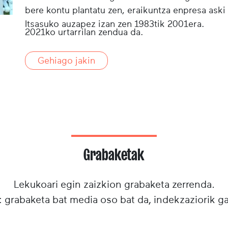
bere kontu plantatu zen, eraikuntza enpresa aski 
Itsasuko auzapez izan zen 1983tik 2001era.
2021ko urtarrilan zendua da.
Gehiago jakin
Grabaketak
Lekukoari egin zaizkion grabaketa zerrenda.
: grabaketa bat media oso bat da, indekzaziorik g