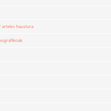
 arteko haustura
mografikoak