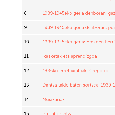
8
1939-1945eko gerla denboran, gaz
9
1939-1945eko gerla denboran, po
10
1939-1945eko gerla: presoen herrir
11
Ikasketak eta aprendizgoa
12
1936ko errefuxiatuak: Gregorio
13
Dantza talde baten sortzea, 1939
14
Musikariak
15
Polilaborantza