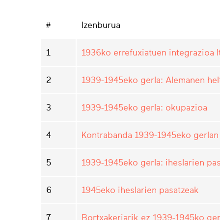
#
Izenburua
1
1936ko errefuxiatuen integrazioa 
2
1939-1945eko gerla: Alemanen helt
3
1939-1945eko gerla: okupazioa
4
Kontrabanda 1939-1945eko gerlan
5
1939-1945eko gerla: iheslarien pa
6
1945eko iheslarien pasatzeak
7
Bortxakeriarik ez 1939-1945ko ger