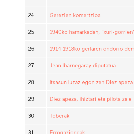
24
Gerezien komertzioa
25
1940ko hamarkadan, "xuri-gorrien"
26
1914-1918ko gerlaren ondorio de
27
Jean Ibarnegaray diputatua
28
Itsasun luzaz egon zen Diez apeza
29
Diez apeza, ihiztari eta pilota zale
30
Toberak
31
Errogazioneak