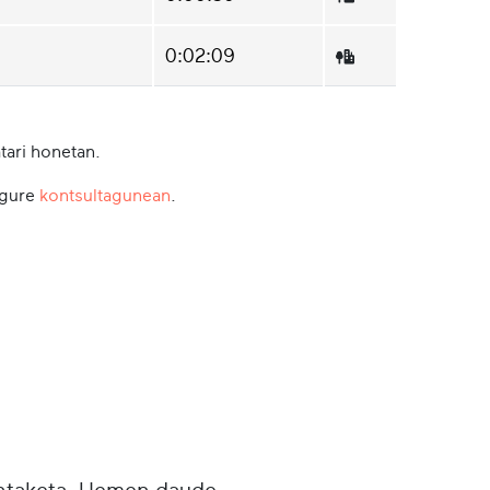
0:02:09
tari honetan.
 gure
kontsultagunean
.
untaketa. Hemen daude