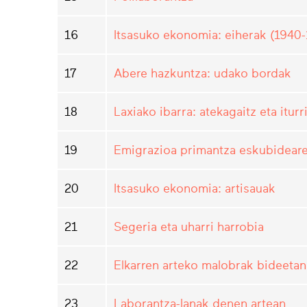
16
Itsasuko ekonomia: eiherak (1940
17
Abere hazkuntza: udako bordak
18
Laxiako ibarra: atekagaitz eta iturr
19
Emigrazioa primantza eskubidear
20
Itsasuko ekonomia: artisauak
21
Segeria eta uharri harrobia
22
Elkarren arteko malobrak bideetan
23
Laborantza-lanak denen artean