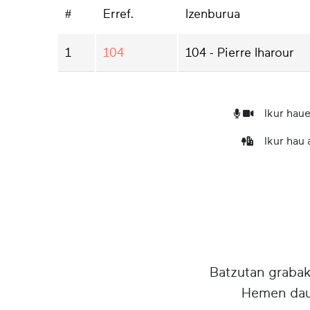
#
Erref.
Izenburua
1
104
104 - Pierre Iharour
Ikur haue
Ikur hau
Batzutan grabake
Hemen daud