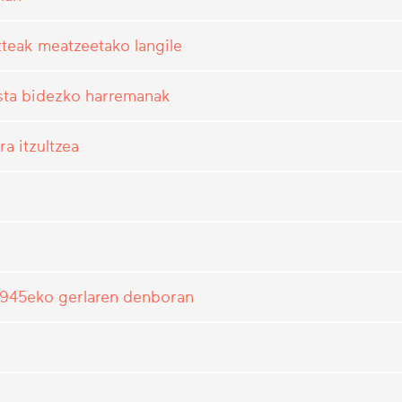
teak meatzeetako langile
sta bidezko harremanak
a itzultzea
-1945eko gerlaren denboran