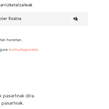
karrizketatzaileak
bier Itzaina
tari honetan.
 gure
kontsultagunean
.
k pasarteak dira.
 pasarteak.