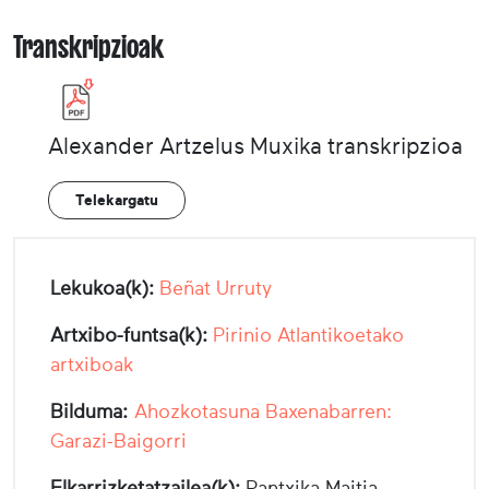
Transkripzioak
Alexander Artzelus Muxika transkripzioa
Telekargatu
Lekukoa(k):
Beñat Urruty
Artxibo-funtsa(k):
Pirinio Atlantikoetako
artxiboak
Bilduma:
Ahozkotasuna Baxenabarren:
Garazi-Baigorri
Elkarrizketatzailea(k):
Pantxika Maitia