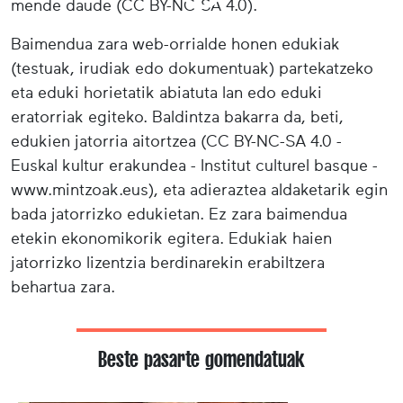
mende daude (CC BY-NC-SA 4.0).
Baimendua zara web-orrialde honen edukiak
(testuak, irudiak edo dokumentuak) partekatzeko
eta eduki horietatik abiatuta lan edo eduki
eratorriak egiteko. Baldintza bakarra da, beti,
edukien jatorria aitortzea (CC BY-NC-SA 4.0 -
Euskal kultur erakundea - Institut culturel basque -
www.mintzoak.eus), eta adieraztea aldaketarik egin
bada jatorrizko edukietan. Ez zara baimendua
etekin ekonomikorik egitera. Edukiak haien
jatorrizko lizentzia berdinarekin erabiltzera
behartua zara.
Beste pasarte gomendatuak