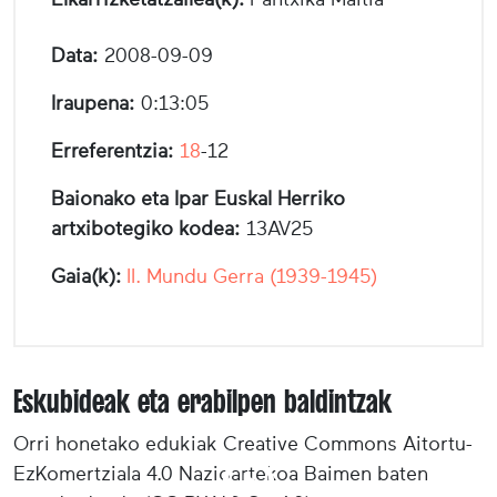
Data:
2008-09-09
Iraupena:
0:13:05
Erreferentzia:
18
-12
Baionako eta Ipar Euskal Herriko
artxibotegiko kodea:
13AV25
Gaia(k):
II. Mundu Gerra (1939-1945)
Eskubideak eta erabilpen baldintzak
Orri honetako edukiak Creative Commons Aitortu-
EzKomertziala 4.0 Nazioartekoa Baimen baten