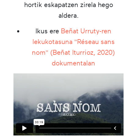
hortik eskapatzen zirela hego
aldera.
Ikus ere
Beñat Urruty-ren
lekukotasuna "Réseau sans
nom" (Beñat Iturrioz, 2020)
dokumentalan