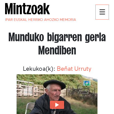
IPAR EUSKAL HERRIKO AHOZKO MEMORIA
Munduko bigarren gerla
Mendiben
Lekukoa(k):
Beñat Urruty