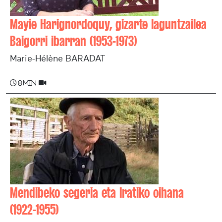
Mayie Harignordoquy, gizarte laguntzailea
Baigorri ibarran (1953-1973)
Marie-Hélène BARADAT
8 min
Mendibeko segeria eta Iratiko oihana
(1922-1955)