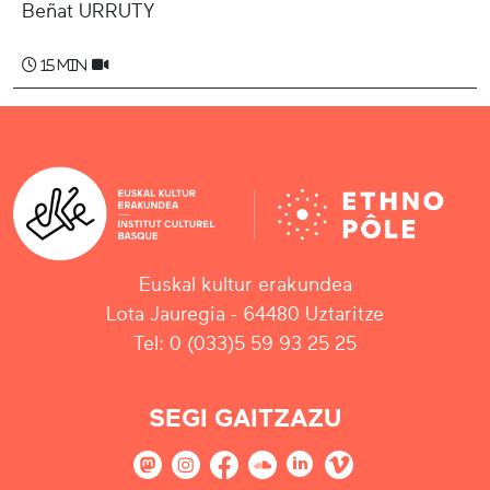
Beñat URRUTY
15 min
Euskal kultur erakundea
Lota Jauregia - 64480 Uztaritze
Tel: 0 (033)5 59 93 25 25
SEGI GAITZAZU