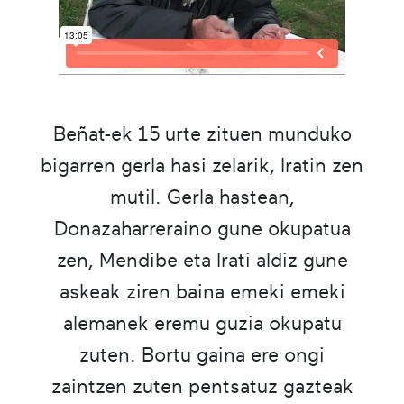
Beñat-ek 15 urte zituen munduko
bigarren gerla hasi zelarik, Iratin zen
mutil. Gerla hastean,
Donazaharreraino gune okupatua
zen, Mendibe eta Irati aldiz gune
askeak ziren baina emeki emeki
alemanek eremu guzia okupatu
zuten. Bortu gaina ere ongi
zaintzen zuten pentsatuz gazteak