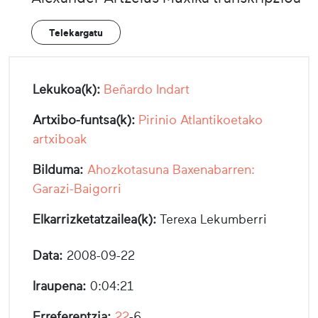
Telekargatu
Lekukoa(k):
Beñardo Indart
Artxibo-funtsa(k):
Pirinio Atlantikoetako
artxiboak
Bilduma:
Ahozkotasuna Baxenabarren:
Garazi-Baigorri
Elkarrizketatzailea(k):
Terexa Lekumberri
Data:
2008-09-22
Iraupena:
0:04:21
Erreferentzia:
22
-6