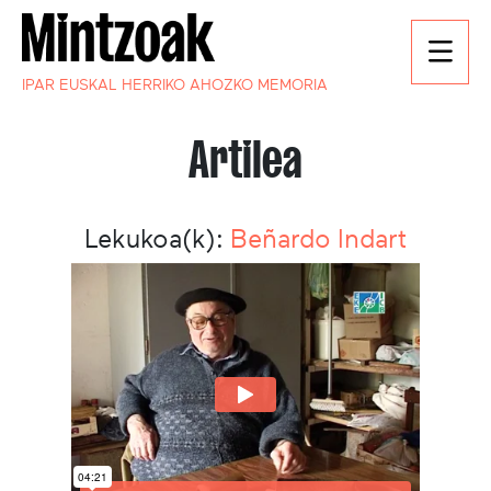
IPAR EUSKAL HERRIKO AHOZKO MEMORIA
Artilea
Lekukoa(k):
Beñardo Indart