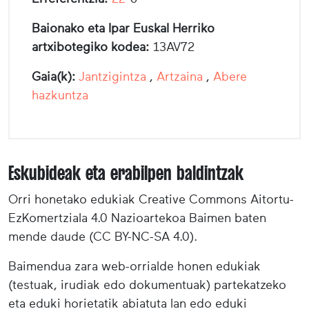
Baionako eta Ipar Euskal Herriko
artxibotegiko kodea:
13AV72
Gaia(k):
Jantzigintza
,
Artzaina
,
Abere
hazkuntza
Eskubideak eta erabilpen baldintzak
Orri honetako edukiak Creative Commons Aitortu-
EzKomertziala 4.0 Nazioartekoa Baimen baten
mende daude (CC BY-NC-SA 4.0).
Baimendua zara web-orrialde honen edukiak
(testuak, irudiak edo dokumentuak) partekatzeko
eta eduki horietatik abiatuta lan edo eduki