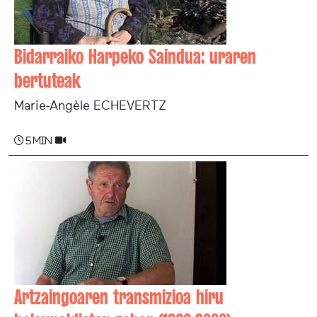
Bidarraiko Harpeko Saindua: uraren
bertuteak
Marie-Angèle ECHEVERTZ
5 min
Artzaingoaren transmizioa hiru