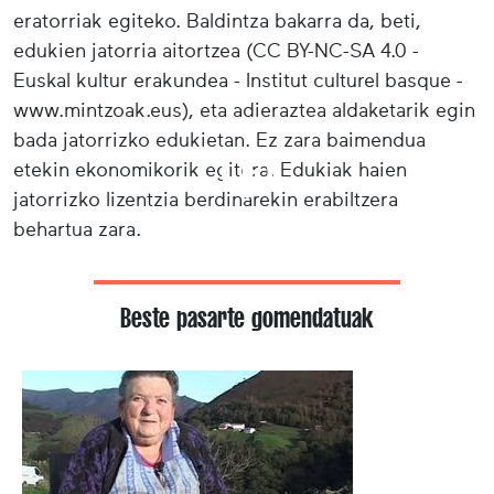
eratorriak egiteko. Baldintza bakarra da, beti,
edukien jatorria aitortzea (CC BY-NC-SA 4.0 -
Euskal kultur erakundea - Institut culturel basque -
www.mintzoak.eus), eta adieraztea aldaketarik egin
bada jatorrizko edukietan. Ez zara baimendua
etekin ekonomikorik egitera. Edukiak haien
jatorrizko lizentzia berdinarekin erabiltzera
behartua zara.
Beste pasarte gomendatuak