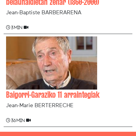
belaunaldietan zehar (1860-2000)
Jean-Baptiste BARBERARENA
3 min
Baigorri-Garaziko 11 arraintegiak
Jean-Marie BERTERRECHE
36 min