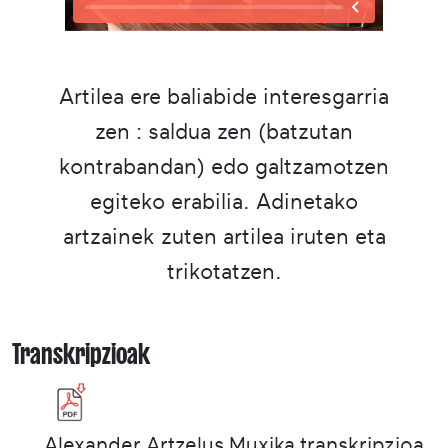
Artilea ere baliabide interesgarria
zen : saldua zen (batzutan
kontrabandan) edo galtzamotzen
egiteko erabilia. Adinetako
artzainek zuten artilea iruten eta
trikotatzen.
Transkripzioak
Alexander Artzelus Muxika transkripzioa