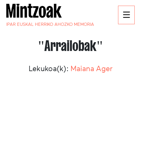
IPAR EUSKAL HERRIKO AHOZKO MEMORIA
"Arrailobak"
Lekukoa(k):
Maiana Ager