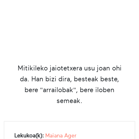
Mitikileko jaiotetxera usu joan ohi
da. Han bizi dira, besteak beste,
bere "arrailobak", bere iloben
semeak.
Lekukoa(k):
Maiana Ager