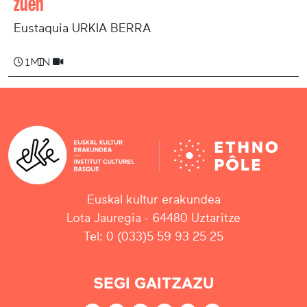
zuen
Eustaquia URKIA BERRA
1 min
Euskal kultur erakundea
Lota Jauregia - 64480 Uztaritze
Tel: 0 (033)5 59 93 25 25
SEGI GAITZAZU