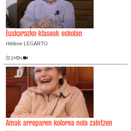
Euskarazko klaseak eskolan
Hélène LEGARTO
2 min
Amak arroparen kolorea nola zaintzen