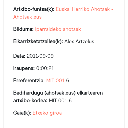
Artxibo-funtsa(k):
Euskal Herriko Ahotsak -
Ahotsak.eus
Bilduma:
Iparraldeko ahotsak
Elkarrizketatzailea(k):
Alex Artzelus
Data:
2011-09-09
Iraupena:
0:00:21
Erreferentzia:
MIT-001
-6
Badihardugu (ahotsak.eus) elkartearen
artxibo-kodea:
MIT-001-6
Gaia(k):
Etxeko giroa