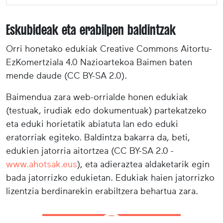
Eskubideak eta erabilpen baldintzak
Orri honetako edukiak Creative Commons Aitortu-
EzKomertziala 4.0 Nazioartekoa Baimen baten
mende daude (CC BY-SA 2.0).
Baimendua zara web-orrialde honen edukiak
(testuak, irudiak edo dokumentuak) partekatzeko
eta eduki horietatik abiatuta lan edo eduki
eratorriak egiteko. Baldintza bakarra da, beti,
edukien jatorria aitortzea (CC BY-SA 2.0 -
www.ahotsak.eus
), eta adieraztea aldaketarik egin
bada jatorrizko edukietan. Edukiak haien jatorrizko
lizentzia berdinarekin erabiltzera behartua zara.