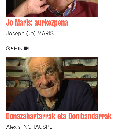
Jo Maris: aurkezpena
Joseph (Jo) MARIS
5 min
Donazahartarrak eta Donibandarrak
Alexis INCHAUSPE