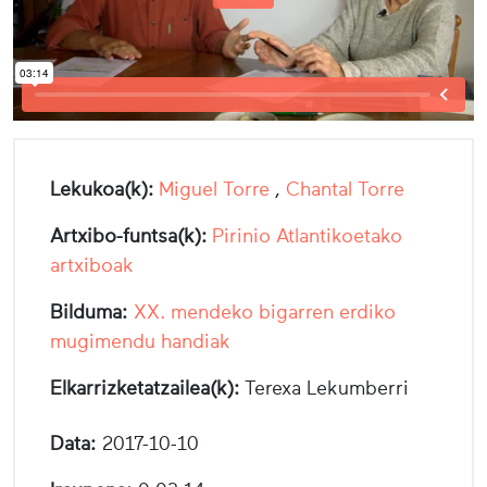
Lekukoa(k):
Miguel Torre
,
Chantal Torre
Artxibo-funtsa(k):
Pirinio Atlantikoetako
artxiboak
Bilduma:
XX. mendeko bigarren erdiko
mugimendu handiak
Elkarrizketatzailea(k):
Terexa Lekumberri
Data:
2017-10-10