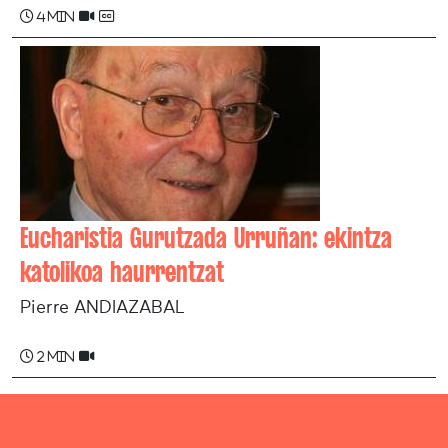
4 min
Eucharistia Gurutzada Urruñan: ekintza
katolikoa haurrentzat
Pierre ANDIAZABAL
2 min