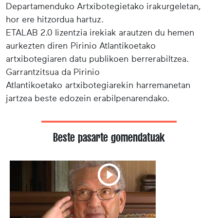
Departamenduko Artxibotegietako irakurgeletan,
hor ere hitzordua hartuz.
ETALAB 2.0 lizentzia irekiak arautzen du hemen
aurkezten diren Pirinio Atlantikoetako
artxibotegiaren datu publikoen berrerabiltzea.
Garrantzitsua da Pirinio
Atlantikoetako artxibotegiarekin harremanetan
jartzea beste edozein erabilpenarendako.
Beste pasarte gomendatuak