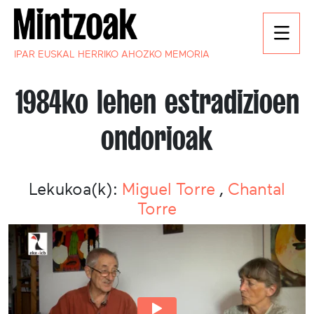
IPAR EUSKAL HERRIKO AHOZKO MEMORIA
1984ko lehen estradizioen
ondorioak
Lekukoa(k):
Miguel Torre
,
Chantal
Torre