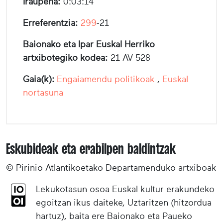
Iraupena:
0:03:14
Erreferentzia:
299
-21
Baionako eta Ipar Euskal Herriko
artxibotegiko kodea:
21 AV 528
Gaia(k):
Engaiamendu politikoak
,
Euskal
nortasuna
Eskubideak eta erabilpen baldintzak
© Pirinio Atlantikoetako Departamenduko artxiboak
Lekukotasun osoa Euskal kultur erakundeko
egoitzan ikus daiteke, Uztaritzen (hitzordua
hartuz), baita ere Baionako eta Paueko